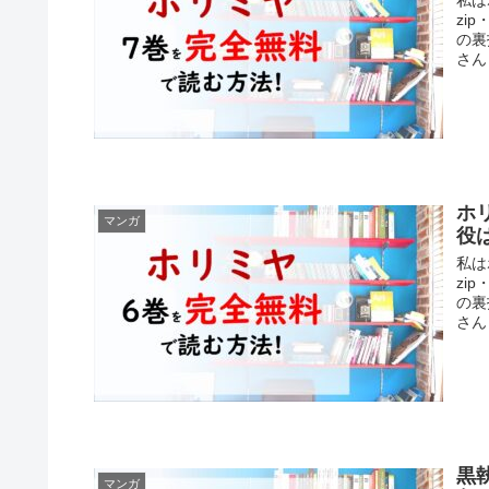
zi
の裏
さん
ホ
マンガ
役
私は
zi
の裏
さん
黒
マンガ