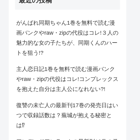
最近の投稿
がんばれ同期ちゃん1巻を無料で読む漫
画バンクやraw・zipの代役はコレ!３人の
魅力的な女の子たちが、同期くんのハー
トを狙う!?
主人恋日記1巻を無料で読む漫画バンク
やraw・zipの代役はコレ!コンプレックス
を抱えた自分は主人公になれない?!
復讐の未亡人の最新刊17巻の発売日はい
つで収録話数は？蕪城が抱える秘密と
は⁉