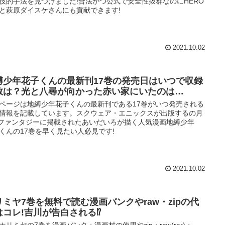
技的手法を見つけました!合法かつ公式で安全性抜群なのにHERO
と萩原ダイスケさんにも貢献できます!
2021.10.02
縛少年花子くんの最新刊17巻の発売日はいつで収録
数は？光と八尋が向かった赤い家にいたのは…
ページは地縛少年花子くんの最新刊である17巻がいつ発売される
情報を記載しています。スクウェア・エニックスが出版するの月
ファンタジーに掲載されたあいだいろが描く人気漫画地縛少年
くんの17巻を早く見たい人必見です!
2021.10.02
リミヤ7巻を無料で読む漫画バンクやraw・zipの代
はコレ!吉川が告白される⁉
ホリミヤの7巻を漫画バンク・漫画村の使用やzip・raw(rar)・