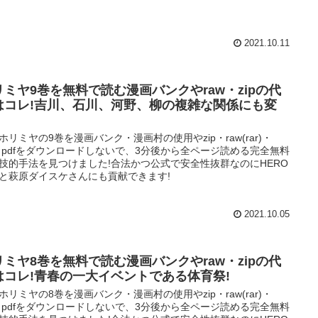
2021.10.11
リミヤ9巻を無料で読む漫画バンクやraw・zipの代
はコレ!吉川、石川、河野、柳の複雑な関係にも変
ホリミヤの9巻を漫画バンク・漫画村の使用やzip・raw(rar)・
p・pdfをダウンロードしないで、3分後から全ページ読める完全無料
技的手法を見つけました!合法かつ公式で安全性抜群なのにHERO
と萩原ダイスケさんにも貢献できます!
2021.10.05
リミヤ8巻を無料で読む漫画バンクやraw・zipの代
はコレ!青春の一大イベントである体育祭!
ホリミヤの8巻を漫画バンク・漫画村の使用やzip・raw(rar)・
p・pdfをダウンロードしないで、3分後から全ページ読める完全無料