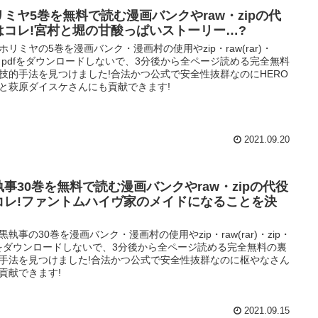
リミヤ5巻を無料で読む漫画バンクやraw・zipの代
はコレ!宮村と堀の甘酸っぱいストーリー…?
ホリミヤの5巻を漫画バンク・漫画村の使用やzip・raw(rar)・
p・pdfをダウンロードしないで、3分後から全ページ読める完全無料
技的手法を見つけました!合法かつ公式で安全性抜群なのにHERO
と萩原ダイスケさんにも貢献できます!
2021.09.20
執事30巻を無料で読む漫画バンクやraw・zipの代役
コレ!ファントムハイヴ家のメイドになることを決
!
黒執事の30巻を漫画バンク・漫画村の使用やzip・raw(rar)・zip・
fをダウンロードしないで、3分後から全ページ読める完全無料の裏
手法を見つけました!合法かつ公式で安全性抜群なのに枢やなさん
貢献できます!
2021.09.15