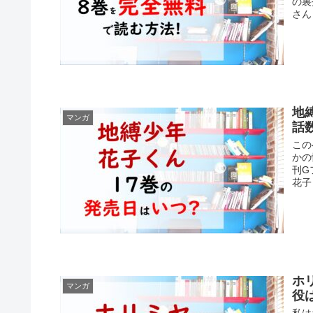
の裏
さん
地
マンガ
話
この
かの
刊G
花子
ホ
マンガ
役
私は