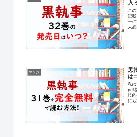
入
この
記載
ーに
人必
黒
マンガ
は
私は
pd
技的
にも