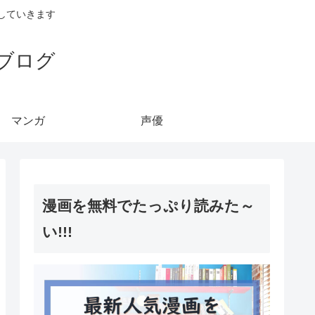
していきます
ブログ
マンガ
声優
漫画を無料でたっぷり読みた～
い!!!