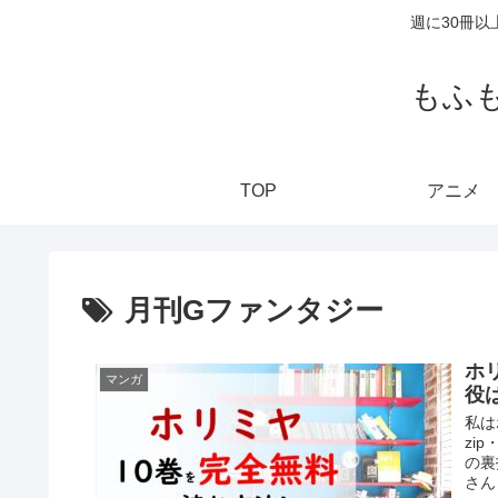
週に30冊
もふ
TOP
アニメ
月刊Gファンタジー
ホ
マンガ
役
私は
zi
の裏
さん