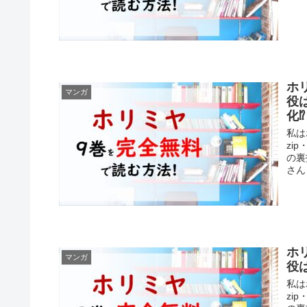
ホ
マンガ
役
化⁉
私は
zi
の裏
さん
ホ
マンガ
役
私は
zi