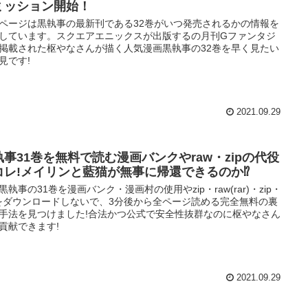
ミッション開始！
ページは黒執事の最新刊である32巻がいつ発売されるかの情報を
しています。スクエアエニックスが出版するの月刊Gファンタジ
掲載された枢やなさんが描く人気漫画黒執事の32巻を早く見たい
見です!
2021.09.29
執事31巻を無料で読む漫画バンクやraw・zipの代役
コレ!メイリンと藍猫が無事に帰還できるのか⁉
黒執事の31巻を漫画バンク・漫画村の使用やzip・raw(rar)・zip・
fをダウンロードしないで、3分後から全ページ読める完全無料の裏
手法を見つけました!合法かつ公式で安全性抜群なのに枢やなさん
貢献できます!
2021.09.29