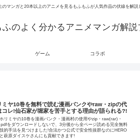
以上のマンガと20本以上のアニメを見るもふもふが人気作品の伏線を解説
もふのよく分かるアニメマンガ解説
ゲーム
コラボ
リミヤ10巻を無料で読む漫画バンクやraw・zipの代
はコレ!仙石家が堀家を苦手とする理由が語られる?!
ホリミヤの10巻を漫画バンク・漫画村の使用やzip・raw(rar)・
p・pdfをダウンロードしないで、3分後から全ページ読める完全無料
技的手法を見つけました!合法かつ公式で安全性抜群なのにHERO
と萩原ダイスケさんにも貢献できます!