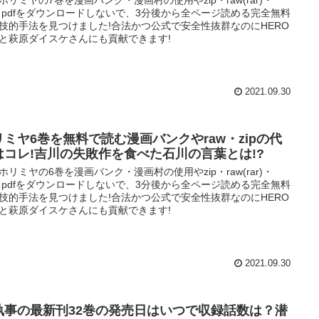
p・pdfをダウンロードしないで、3分後から全ページ読める完全無料
技的手法を見つけました!合法かつ公式で安全性抜群なのにHERO
と萩原ダイスケさんにも貢献できます!
2021.09.30
リミヤ6巻を無料で読む漫画バンクやraw・zipの代
はコレ!吉川の失敗作を食べた石川の言葉とは!?
ホリミヤの6巻を漫画バンク・漫画村の使用やzip・raw(rar)・
p・pdfをダウンロードしないで、3分後から全ページ読める完全無料
技的手法を見つけました!合法かつ公式で安全性抜群なのにHERO
と萩原ダイスケさんにも貢献できます!
2021.09.30
執事の最新刊32巻の発売日はいつで収録話数は？潜