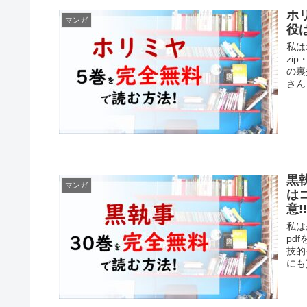
ホ
マンガ
役
私は
zi
の裏
さん
黒
マンガ
は
意!
私は
pd
技的
にも