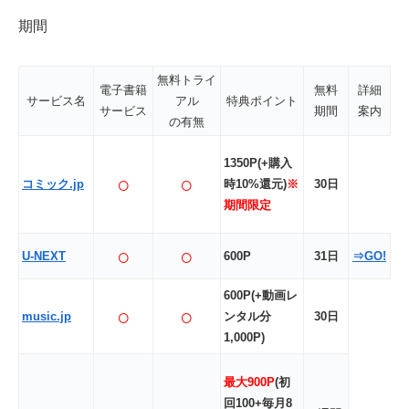
期間
無料トライ
電子書籍
無料
詳細
サービス名
アル
特典ポイント
サービス
期間
案内
の有無
1350P(+購入
○
○
コミック.jp
時10%還元)
※
30日
期間限定
○
○
U-NEXT
600P
31日
⇒GO!
600P(+動画レ
○
○
music.jp
ンタル分
30日
1,000P)
最大900P
(初
回100+毎月8