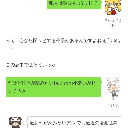
犯人は誰なんよ?まじで!
フォックス竹
美
って、心から悶々とする作品があるんですよねぇ(´；ω；
｀)
この記事ではそういった
だけど続きが読みたい!今月はお小遣いがピ
ンチうさ!
うさ耳夫
最新刊が読みたいアル!でも最近の漫画は高