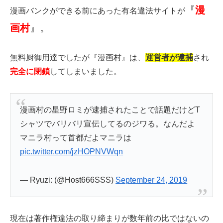
『
漫
漫画バンクができる前にあった有名違法サイトが
画村
』。
無料厨御用達でしたが『漫画村』は、
運営者が逮捕
され
完全に閉鎖
してしまいました。
漫画村の星野ロミが逮捕されたことで話題だけどT
シャツでバリバリ宣伝してるのジワる。なんだよ
マニラ村って首都だよマニラは
pic.twitter.com/jzHOPNVWqn
— Ryuzi: (@Host666SSS)
September 24, 2019
現在は著作権違法の取り締まりが数年前の比ではないの