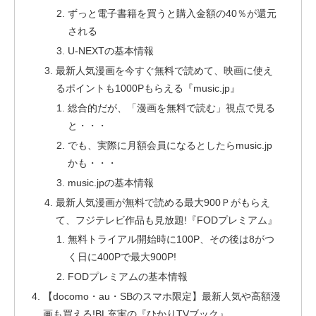
ずっと電子書籍を買うと購入金額の40％が還元
される
U-NEXTの基本情報
最新人気漫画を今すぐ無料で読めて、映画に使え
るポイントも1000Pもらえる『music.jp』
総合的だが、「漫画を無料で読む」視点で見る
と・・・
でも、実際に月額会員になるとしたらmusic.jp
かも・・・
music.jpの基本情報
最新人気漫画が無料で読める最大900Ｐがもらえ
て、フジテレビ作品も見放題!『FODプレミアム』
無料トライアル開始時に100P、その後は8がつ
く日に400Pで最大900P!
FODプレミアムの基本情報
【docomo・au・SBのスマホ限定】最新人気や高額漫
画も買える!BL充実の『ひかりTVブック』