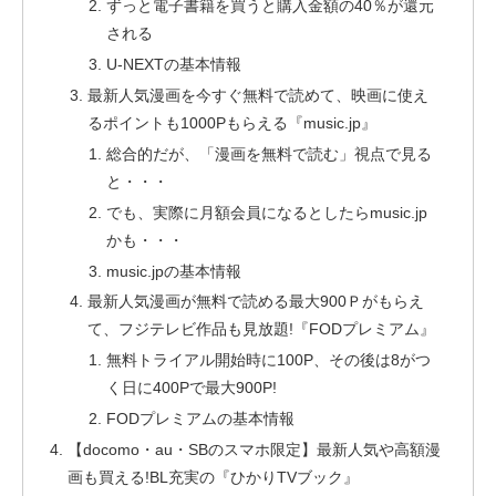
ずっと電子書籍を買うと購入金額の40％が還元
される
U-NEXTの基本情報
最新人気漫画を今すぐ無料で読めて、映画に使え
るポイントも1000Pもらえる『music.jp』
総合的だが、「漫画を無料で読む」視点で見る
と・・・
でも、実際に月額会員になるとしたらmusic.jp
かも・・・
music.jpの基本情報
最新人気漫画が無料で読める最大900Ｐがもらえ
て、フジテレビ作品も見放題!『FODプレミアム』
無料トライアル開始時に100P、その後は8がつ
く日に400Pで最大900P!
FODプレミアムの基本情報
【docomo・au・SBのスマホ限定】最新人気や高額漫
画も買える!BL充実の『ひかりTVブック』