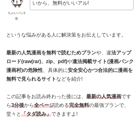
いから、無料がいいアル!
ちゃいパン3
世
というな悩みがある人に解決策をお伝えしています。
最新の人気漫画を無料で読むためプラン
や、違
法アップ
ロード(raw(rar)、zip、pdf)
や
違法掲載サイト(漫画バンク
漫画村)の危険性
、具体的に
安全安心かつ合法的に漫画を
無料で見られるサイト
などを紹介!
この記事をお読み終わった後には、
最新の人気漫画
です
ら
3分後
から
全ページ
読める
完全無料
の最強プランで、
堂々と
「タダ読み」
できますよ!