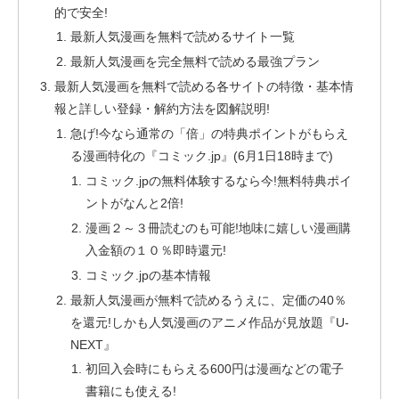
的で安全!
最新人気漫画を無料で読めるサイト一覧
最新人気漫画を完全無料で読める最強プラン
最新人気漫画を無料で読める各サイトの特徴・基本情
報と詳しい登録・解約方法を図解説明!
急げ!今なら通常の「倍」の特典ポイントがもらえ
る漫画特化の『コミック.jp』(6月1日18時まで)
コミック.jpの無料体験するなら今!無料特典ポイ
ントがなんと2倍!
漫画２～３冊読むのも可能!地味に嬉しい漫画購
入金額の１０％即時還元!
コミック.jpの基本情報
最新人気漫画が無料で読めるうえに、定価の40％
を還元!しかも人気漫画のアニメ作品が見放題『U-
NEXT』
初回入会時にもらえる600円は漫画などの電子
書籍にも使える!