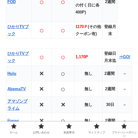
○
○
FOD
2週間
の付く日に各
400P)
ひかりTVブ
1170Ｐ
(その他
登録月
○
○
ック
クーポン有)
末
ひかりTVブ
登録日
○
○
1,170P
⇒GO!
ック
月末迄
×
○
Hulu
無し
2週間
–
×
○
AbemaTV
無し
2週間
–
アマゾン
プ
×
×
無し
30日
–
ライム
×
○
Paravi
無し
2週間
–
ホーム
お問い合わせ
免責事項
サイトマップ
プライバシーポリシ
×
○
dTV
無し
31日
–
ー