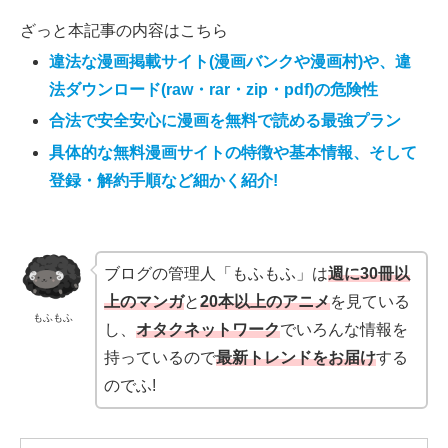
ざっと本記事の内容はこちら
違法な漫画掲載サイト(漫画バンクや漫画村)や、違
法ダウンロード(raw・rar・zip・pdf)の危険性
合法で安全安心に漫画を無料で読める最強プラン
具体的な無料漫画サイトの特徴や基本情報、そして
登録・解約手順など細かく紹介!
ブログの管理人「もふもふ」は
週に30冊以
上のマンガ
と
20本以上のアニメ
を見ている
もふもふ
し、
オタクネットワーク
でいろんな情報を
持っているので
最新トレンドをお届け
する
のでふ!