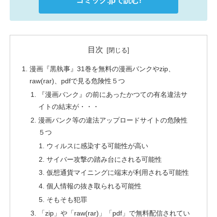
コミック.jpで読む!
目次
漫画『黒執事』31巻を無料の漫画バンクやzip、
raw(rar)、pdfで見る危険性５つ
『漫画バンク』の前にあったかつての有名違法サ
イトの結末が・・・
漫画バンク等の違法アップロードサイトの危険性
５つ
ウィルスに感染する可能性が高い
サイバー攻撃の踏み台にされる可能性
仮想通貨マイニングに端末が利用される可能性
個人情報の抜き取られる可能性
そもそも犯罪
「zip」や「raw(rar)」「pdf」で無料配信されてい