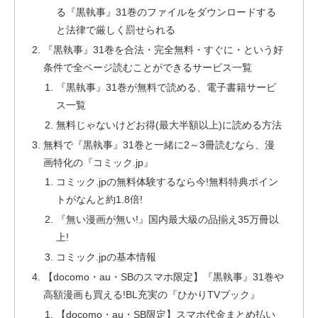
る『黒執事』31巻のファイルをダウンロードする
と法律で厳しく罰せられる
『黒執事』31巻を合法・完全無料・すぐに・という好
条件で全ページ読むことができるサービス一覧
『黒執事』31巻が無料で読める、電子書籍サービ
ス一覧
無料じゃないけどお得(最大半額以上)に読める方法
無料で『黒執事』31巻と一緒に2～3冊読むなら、漫
画特化の『コミック.jp』
コミック.jpの無料体験するなら今!無料特典ポイン
トがなんと約1.8倍!
『無い漫画が無い!』国内最大級の品揃え35万冊以
上!
コミック.jpの基本情報
【docomo・au・SBのスマホ限定】『黒執事』31巻や
高額漫画も買える!BL充実の『ひかりTVブック』
【docomo・au・SB限定】スマホ代金まとめ払い