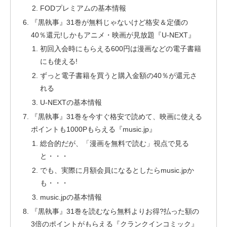
FODプレミアムの基本情報
『黒執事』31巻が無料じゃないけど格安＆定価の
40％還元!しかもアニメ・映画が見放題『U-NEXT』
初回入会時にもらえる600円は漫画などの電子書籍
にも使える!
ずっと電子書籍を買うと購入金額の40％が還元さ
れる
U-NEXTの基本情報
『黒執事』31巻を今すぐ格安で読めて、映画に使える
ポイントも1000Pもらえる『music.jp』
総合的だが、「漫画を無料で読む」視点で見る
と・・・
でも、実際に月額会員になるとしたらmusic.jpか
も・・・
music.jpの基本情報
『黒執事』31巻を読むなら無料よりお得?払った額の
3倍のポイントがもらえる『クランクインコミック』