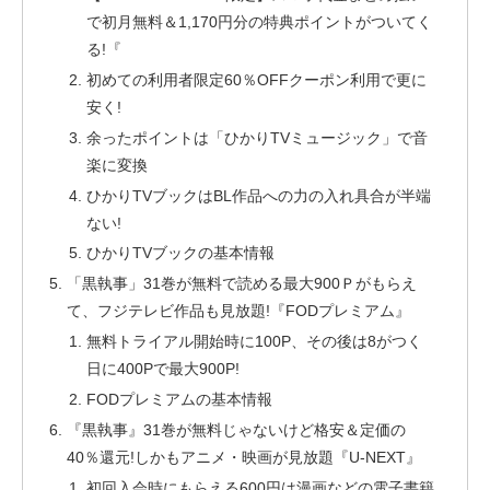
で初月無料＆1,170円分の特典ポイントがついてく
る!『
初めての利用者限定60％OFFクーポン利用で更に
安く!
余ったポイントは「ひかりTVミュージック」で音
楽に変換
ひかりTVブックはBL作品への力の入れ具合が半端
ない!
ひかりTVブックの基本情報
「黒執事」31巻が無料で読める最大900Ｐがもらえ
て、フジテレビ作品も見放題!『FODプレミアム』
無料トライアル開始時に100P、その後は8がつく
日に400Pで最大900P!
FODプレミアムの基本情報
『黒執事』31巻が無料じゃないけど格安＆定価の
40％還元!しかもアニメ・映画が見放題『U-NEXT』
初回入会時にもらえる600円は漫画などの電子書籍