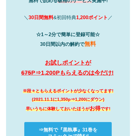
無料で読める
破格のサービス
実施中!
＼
30日間無料
&初回特典
1,200ポイント
／
☆1～2分で簡単に登録可能☆
無料
30日間以内の解約で
お試しポイントが
675
P⇒1,200Pもらえるのは今だけ!
※段々ともらえるポイントが少なくなってます!
(2021.11.1に1,350p⇒1,200にダウン)
お得
早いうちに体験しておいたほうが
です!
⇒無料で
『黒執事』
31巻を