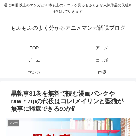
週に30冊以上のマンガと20本以上のアニメを見るもふもふが人気作品の伏線を
解説していきます
もふもふのよく分かるアニメマンガ解説ブログ
TOP
アニメ
ゲーム
コラボ
マンガ
声優
黒執事31巻を無料で読む漫画バンクや
raw・zipの代役はコレ!メイリンと藍猫が
無事に帰還できるのか⁉
マンガ