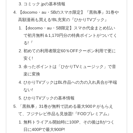
コミック.jpの基本情報
【docomo・au・SBのスマホ限定】『黒執事』31巻や
高額漫画も買える!BL充実の『ひかりTVブック』
【docomo・au・SB限定】スマホ代金まとめ払い
で初月無料＆1,170円分の特典ポイントがついてく
る!『
初めての利用者限定60％OFFクーポン利用で更に
安く!
余ったポイントは「ひかりTVミュージック」で音
楽に変換
ひかりTVブックはBL作品への力の入れ具合が半端
ない!
ひかりTVブックの基本情報
「黒執事」31巻が無料で読める最大900Ｐがもらえ
て、フジテレビ作品も見放題!『FODプレミアム』
無料トライアル開始時に100P、その後は8がつく
日に400Pで最大900P!