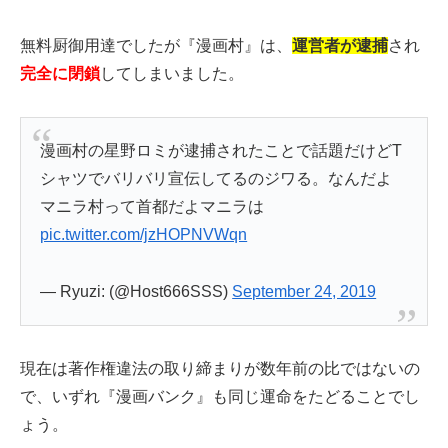
無料厨御用達でしたが『漫画村』は、
運営者が逮捕
され
完全に閉鎖
してしまいました。
漫画村の星野ロミが逮捕されたことで話題だけどT
シャツでバリバリ宣伝してるのジワる。なんだよ
マニラ村って首都だよマニラは
pic.twitter.com/jzHOPNVWqn
— Ryuzi: (@Host666SSS)
September 24, 2019
現在は著作権違法の取り締まりが数年前の比ではないの
で、いずれ『漫画バンク』も同じ運命をたどることでし
ょう。