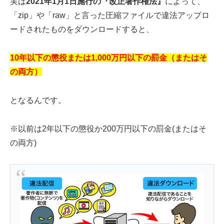
実は
2021年1月1日施行の『改正著作権法』
によって、
「zip」や「raw」と言った圧縮ファイルで違法アップロ
ードされたものをダウンロードすると、
10年以下の懲役または1,000万円以下の罰金（またはそ
の両方）
となるんです。
※以前は2年以下の懲役か200万円以下の罰金(またはそ
の両方)