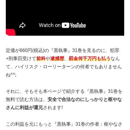
定価が660円(税込)の『黒執事』31巻を見るのに、犯罪
+刑事罰受けて
前科
や
逮捕歴
、
罰金何千万円も払う
なん
て、ハイリスク・ローリーターンの何者でもありません
ね^^;
それに、そもそも本ページで紹介する『黒執事』31巻を
無料で読む方法は、
安全で合法なのにしっかりと枢やな
さんに利益が還元
されます!
この利益を元にもっと『黒執事』31巻の作者：枢やなさ