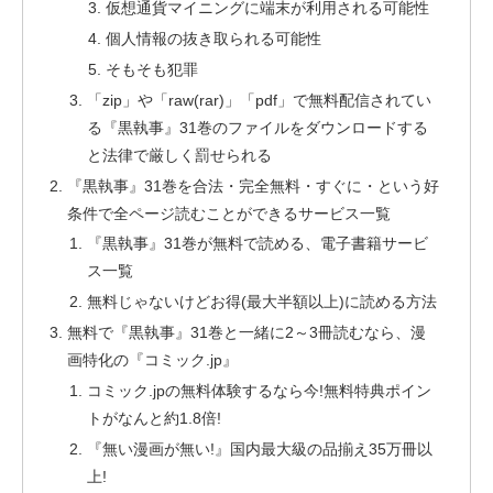
仮想通貨マイニングに端末が利用される可能性
個人情報の抜き取られる可能性
そもそも犯罪
「zip」や「raw(rar)」「pdf」で無料配信されてい
る『黒執事』31巻のファイルをダウンロードする
と法律で厳しく罰せられる
『黒執事』31巻を合法・完全無料・すぐに・という好
条件で全ページ読むことができるサービス一覧
『黒執事』31巻が無料で読める、電子書籍サービ
ス一覧
無料じゃないけどお得(最大半額以上)に読める方法
無料で『黒執事』31巻と一緒に2～3冊読むなら、漫
画特化の『コミック.jp』
コミック.jpの無料体験するなら今!無料特典ポイン
トがなんと約1.8倍!
『無い漫画が無い!』国内最大級の品揃え35万冊以
上!