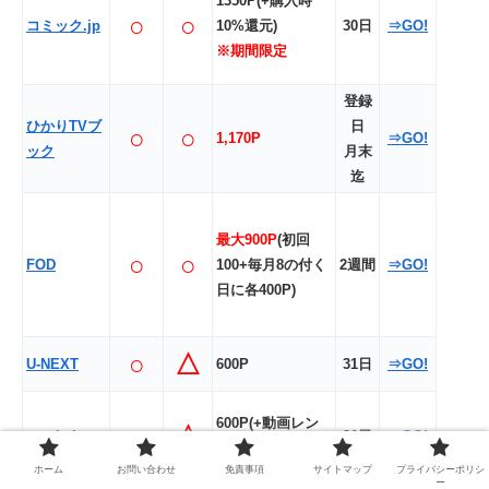
1350P(+購入時
○
○
コミック.jp
10%還元)
30日
⇒GO!
※期間限定
登録
ひかりTVブ
日
○
○
1,170P
⇒GO!
ック
月末
迄
最大900P
(初回
○
○
FOD
100+毎月8の付く
2週間
⇒GO!
日に各400P)
○
△
U-NEXT
600P
31日
⇒GO!
600P(+動画レン
○
△
music.jp
30日
⇒GO!
タル分1,000P)
ホーム
お問い合わせ
免責事項
サイトマップ
プライバシーポリシ
ー