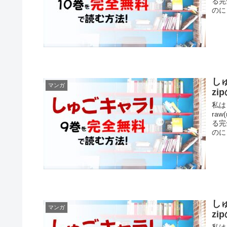
る完
のに
し
マンガ
z
私は
ra
る完
のに
し
マンガ
z
私は