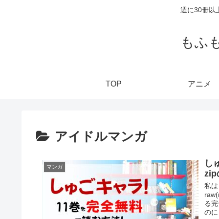
週に30冊
もふ
TOP
アニメ
アイドルマンガ
し
マンガ
z
私は
ra
る完
のに