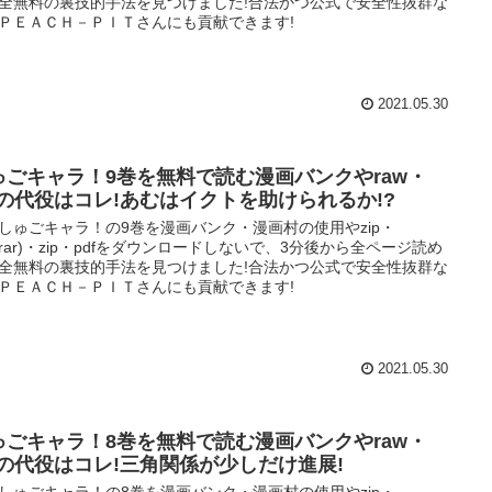
全無料の裏技的手法を見つけました!合法かつ公式で安全性抜群な
ＰＥＡＣＨ－ＰＩＴさんにも貢献できます!
2021.05.30
ゅごキャラ！9巻を無料で読む漫画バンクやraw・
ipの代役はコレ!あむはイクトを助けられるか!?
しゅごキャラ！の9巻を漫画バンク・漫画村の使用やzip・
w(rar)・zip・pdfをダウンロードしないで、3分後から全ページ読め
全無料の裏技的手法を見つけました!合法かつ公式で安全性抜群な
ＰＥＡＣＨ－ＰＩＴさんにも貢献できます!
2021.05.30
ゅごキャラ！8巻を無料で読む漫画バンクやraw・
ipの代役はコレ!三角関係が少しだけ進展!
しゅごキャラ！の8巻を漫画バンク・漫画村の使用やzip・