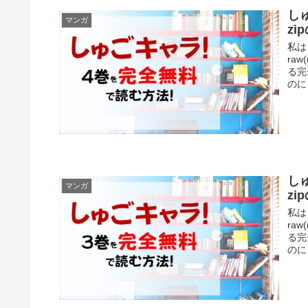
し
マンガ
z
私は
ra
る完
のに
し
マンガ
z
私は
ra
る完
のに