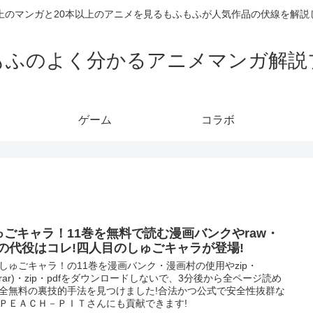
以上のマンガと20本以上のアニメを見るもふもふが人気作品の伏線を解説
もふのよく分かるアニメマンガ解説
ゲーム
コラボ
ゅごキャラ！11巻を無料で読む漫画バンクやraw・
ipの代役はコレ!四人目のしゅごキャラが登場!
しゅごキャラ！の11巻を漫画バンク・漫画村の使用やzip・
w(rar)・zip・pdfをダウンロードしないで、3分後から全ページ読め
全無料の裏技的手法を見つけました!合法かつ公式で安全性抜群な
ＰＥＡＣＨ－ＰＩＴさんにも貢献できます!