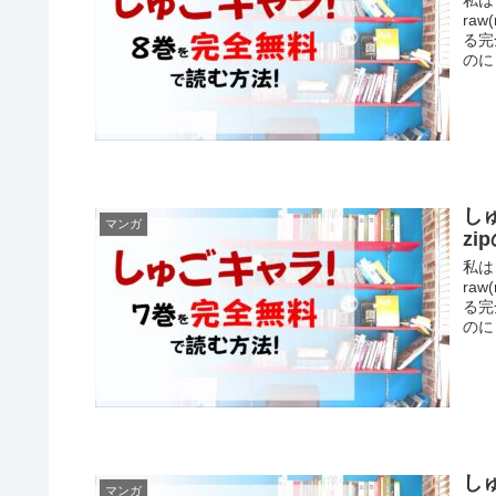
ra
る完
のに
し
マンガ
z
私は
ra
る完
のに
し
マンガ