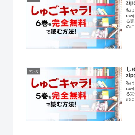
z
私は
ra
る完
のに
し
マンガ
z
私は
ra
る完
のに