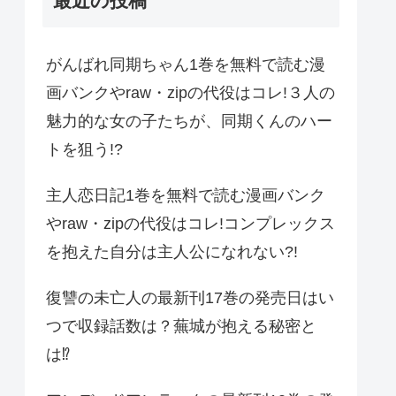
最近の投稿
がんばれ同期ちゃん1巻を無料で読む漫
画バンクやraw・zipの代役はコレ!３人の
魅力的な女の子たちが、同期くんのハー
トを狙う!?
主人恋日記1巻を無料で読む漫画バンク
やraw・zipの代役はコレ!コンプレックス
を抱えた自分は主人公になれない?!
復讐の未亡人の最新刊17巻の発売日はい
つで収録話数は？蕪城が抱える秘密と
は⁉