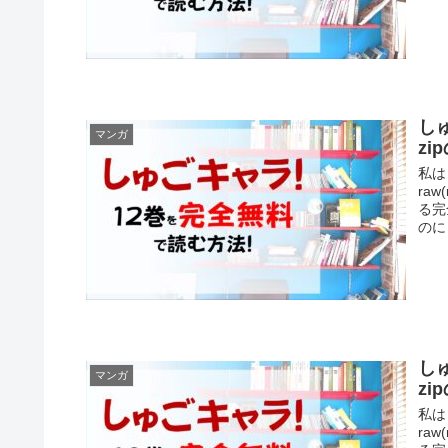
し
マンガ
z
私は
ra
る完
のに
し
マンガ
z
私は
ra