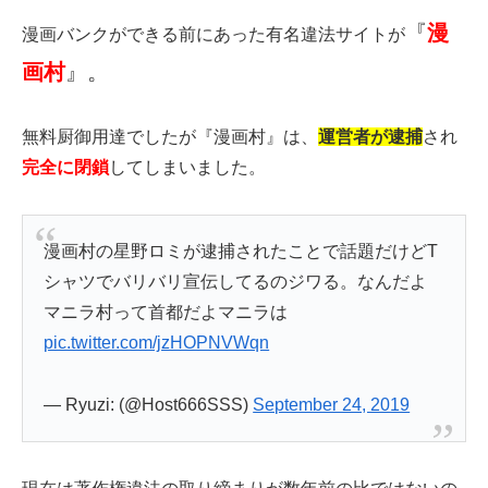
『
漫
漫画バンクができる前にあった有名違法サイトが
画村
』。
無料厨御用達でしたが『漫画村』は、
運営者が逮捕
され
完全に閉鎖
してしまいました。
漫画村の星野ロミが逮捕されたことで話題だけどT
シャツでバリバリ宣伝してるのジワる。なんだよ
マニラ村って首都だよマニラは
pic.twitter.com/jzHOPNVWqn
— Ryuzi: (@Host666SSS)
September 24, 2019