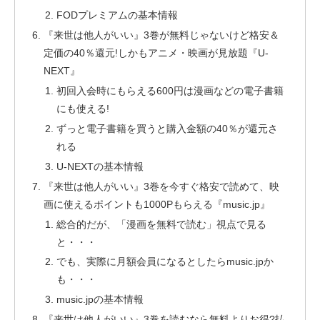
FODプレミアムの基本情報
『来世は他人がいい』3巻が無料じゃないけど格安＆
定価の40％還元!しかもアニメ・映画が見放題『U-
NEXT』
初回入会時にもらえる600円は漫画などの電子書籍
にも使える!
ずっと電子書籍を買うと購入金額の40％が還元さ
れる
U-NEXTの基本情報
『来世は他人がいい』3巻を今すぐ格安で読めて、映
画に使えるポイントも1000Pもらえる『music.jp』
総合的だが、「漫画を無料で読む」視点で見る
と・・・
でも、実際に月額会員になるとしたらmusic.jpか
も・・・
music.jpの基本情報
『来世は他人がいい』3巻を読むなら無料よりお得?払