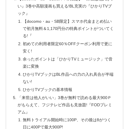
い』3巻や高額漫画も買える!BL充実の『ひかりTVブ
ック』
【docomo・au・SB限定】スマホ代金まとめ払い
で初月無料＆1,170円分の特典ポイントがついてく
る!『
初めての利用者限定60％OFFクーポン利用で更に
安く!
余ったポイントは「ひかりTVミュージック」で音
楽に変換
ひかりTVブックはBL作品への力の入れ具合が半端
ない!
ひかりTVブックの基本情報
「来世は他人がいい」3巻が無料で読める最大900Ｐ
がもらえて、フジテレビ作品も見放題!『FODプレミ
アム』
無料トライアル開始時に100P、その後は8がつく
日に400Pで最大900P!