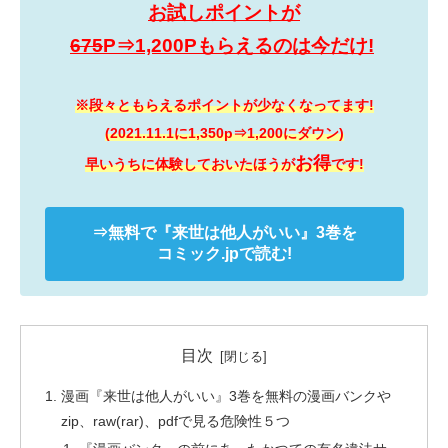
お試しポイントが
675
P⇒1,200Pもらえるのは今だけ!
※段々ともらえるポイントが少なくなってます!
(2021.11.1に1,350p⇒1,200にダウン)
お得
早いうちに体験しておいたほうが
です!
⇒無料で
『来世は他人がいい』
3巻を
コミック.jpで読む!
目次
漫画『来世は他人がいい』3巻を無料の漫画バンクや
zip、raw(rar)、pdfで見る危険性５つ