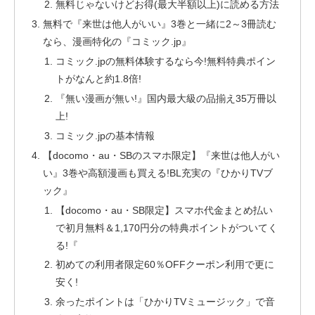
無料じゃないけどお得(最大半額以上)に読める方法
無料で『来世は他人がいい』3巻と一緒に2～3冊読む
なら、漫画特化の『コミック.jp』
コミック.jpの無料体験するなら今!無料特典ポイン
トがなんと約1.8倍!
『無い漫画が無い!』国内最大級の品揃え35万冊以
上!
コミック.jpの基本情報
【docomo・au・SBのスマホ限定】『来世は他人がい
い』3巻や高額漫画も買える!BL充実の『ひかりTVブ
ック』
【docomo・au・SB限定】スマホ代金まとめ払い
で初月無料＆1,170円分の特典ポイントがついてく
る!『
初めての利用者限定60％OFFクーポン利用で更に
安く!
余ったポイントは「ひかりTVミュージック」で音