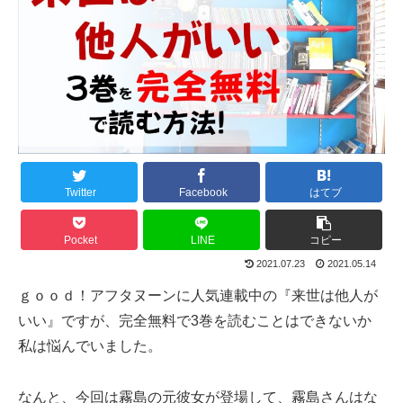
Twitter
Facebook
はてブ
Pocket
LINE
コピー
2021.07.23
2021.05.14
ｇｏｏｄ！アフタヌーンに人気連載中の『来世は他人が
いい』ですが、完全無料で3巻を読むことはできないか
私は悩んでいました。
なんと、今回は霧島の元彼女が登場して、霧島さんはな