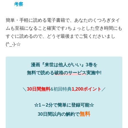
考察
簡単・手軽に読める電子書籍で、あなたのくつろぎタイ
ムも至福になること確実です♪ちょっとした空き時間にも
すぐに読めるので、どうぞ最後までご覧くださいまし
(^_-)-☆
漫画『来世は他人がいい』3巻を
無料で読める
破格のサービス
実施中!
＼
30日間無料
&初回特典
1,200ポイント
／
☆1～2分で簡単に登録可能☆
無料
30日間以内の解約で