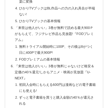
楽に変換
ひかりTVブックはBL作品への力の入れ具合が半端
ない!
ひかりTVブックの基本情報
「来世は他人がいい」3巻が無料で読める最大900Ｐ
がもらえて、フジテレビ作品も見放題!『FODプレミ
アム』
無料トライアル開始時に100P、その後は8がつく
日に400Pで最大900P!
FODプレミアムの基本情報
『来世は他人がいい』3巻が無料じゃないけど格安＆
定価の40％還元!しかもアニメ・映画が見放題『U-
NEXT』
初回入会時にもらえる600円は漫画などの電子書籍
にも使える!
ずっと電子書籍を買うと購入金額の40％が還元さ
れる