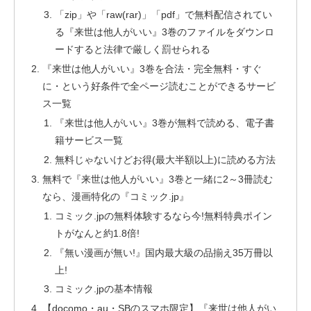
「zip」や「raw(rar)」「pdf」で無料配信されてい
る『来世は他人がいい』3巻のファイルをダウンロ
ードすると法律で厳しく罰せられる
『来世は他人がいい』3巻を合法・完全無料・すぐ
に・という好条件で全ページ読むことができるサービ
ス一覧
『来世は他人がいい』3巻が無料で読める、電子書
籍サービス一覧
無料じゃないけどお得(最大半額以上)に読める方法
無料で『来世は他人がいい』3巻と一緒に2～3冊読む
なら、漫画特化の『コミック.jp』
コミック.jpの無料体験するなら今!無料特典ポイン
トがなんと約1.8倍!
『無い漫画が無い!』国内最大級の品揃え35万冊以
上!
コミック.jpの基本情報
【docomo・au・SBのスマホ限定】『来世は他人がい