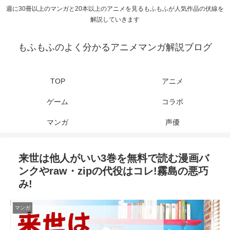
週に30冊以上のマンガと20本以上のアニメを見るもふもふが人気作品の伏線を
解説していきます
もふもふのよく分かるアニメマンガ解説ブログ
TOP
アニメ
ゲーム
コラボ
マンガ
声優
来世は他人がいい3巻を無料で読む漫画バ
ンクやraw・zipの代役はコレ!霧島の悪巧
み!
マンガ