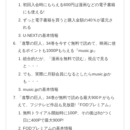
初回入会時にもらえる600円は漫画などの電子書籍
にも使える!
ずっと電子書籍を買うと購入金額の40％が還元さ
れる
U-NEXTの基本情報
「進撃の巨人」34巻を今すぐ無料で読めて、映画に使
えるポイントも1000Pもらえる『music.jp』
総合的だが、「漫画を無料で読む」視点で見る
と・・・
でも、実際に月額会員になるとしたらmusic.jpか
も・・・
music.jpの基本情報
「進撃の巨人」34巻が無料で読める最大900Ｐがもら
えて、フジテレビ作品も見放題!『FODプレミアム』
無料トライアル開始時に100P、その後は8がつく
日に400Pで最大900P!
FODプレミアムの基本情報