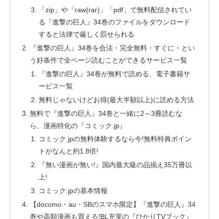
「zip」や「raw(rar)」「pdf」で無料配信されてい
る『進撃の巨人』34巻のファイルをダウンロード
すると法律で厳しく罰せられる
『進撃の巨人』34巻を合法・完全無料・すぐに・とい
う好条件で全ページ読むことができるサービス一覧
『進撃の巨人』34巻が無料で読める、電子書籍サ
ービス一覧
無料じゃないけどお得(最大半額以上)に読める方法
無料で『進撃の巨人』34巻と一緒に2～3冊読むな
ら、漫画特化の『コミック.jp』
コミック.jpの無料体験するなら今!無料特典ポイン
トがなんと約1.8倍!
『無い漫画が無い!』国内最大級の品揃え35万冊以
上!
コミック.jpの基本情報
【docomo・au・SBのスマホ限定】『進撃の巨人』34
巻や高額漫画も買える!BL充実の『ひかりTVブック』