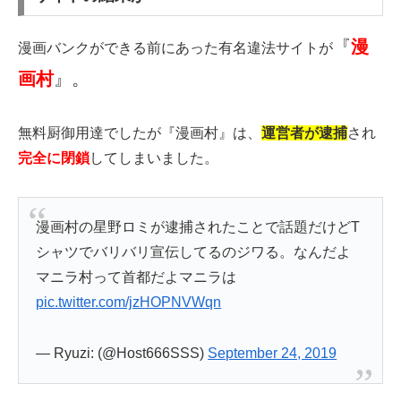
『
漫
漫画バンクができる前にあった有名違法サイトが
画村
』。
無料厨御用達でしたが『漫画村』は、
運営者が逮捕
され
完全に閉鎖
してしまいました。
漫画村の星野ロミが逮捕されたことで話題だけどT
シャツでバリバリ宣伝してるのジワる。なんだよ
マニラ村って首都だよマニラは
pic.twitter.com/jzHOPNVWqn
— Ryuzi: (@Host666SSS)
September 24, 2019