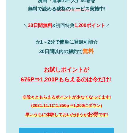
漫画『進撃の巨人』34巻を
無料で読める
破格のサービス
実施中!
＼
30日間無料
&初回特典
1,200ポイント
／
☆1～2分で簡単に登録可能☆
無料
30日間以内の解約で
お試しポイントが
675
P⇒1,200Pもらえるのは今だけ!
※段々ともらえるポイントが少なくなってます!
(2021.11.1に1,350p⇒1,200にダウン)
お得
早いうちに体験しておいたほうが
です!