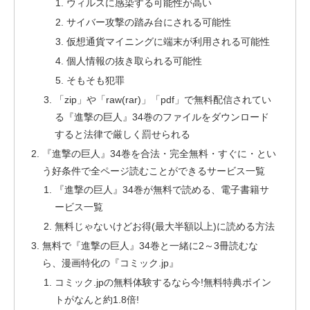
ウィルスに感染する可能性が高い
サイバー攻撃の踏み台にされる可能性
仮想通貨マイニングに端末が利用される可能性
個人情報の抜き取られる可能性
そもそも犯罪
「zip」や「raw(rar)」「pdf」で無料配信されてい
る『進撃の巨人』34巻のファイルをダウンロード
すると法律で厳しく罰せられる
『進撃の巨人』34巻を合法・完全無料・すぐに・とい
う好条件で全ページ読むことができるサービス一覧
『進撃の巨人』34巻が無料で読める、電子書籍サ
ービス一覧
無料じゃないけどお得(最大半額以上)に読める方法
無料で『進撃の巨人』34巻と一緒に2～3冊読むな
ら、漫画特化の『コミック.jp』
コミック.jpの無料体験するなら今!無料特典ポイン
トがなんと約1.8倍!