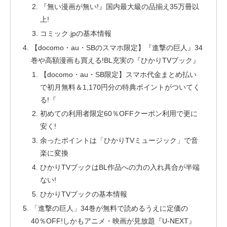
『無い漫画が無い!』国内最大級の品揃え35万冊以
上!
コミック.jpの基本情報
【docomo・au・SBのスマホ限定】『進撃の巨人』34
巻や高額漫画も買える!BL充実の『ひかりTVブック』
【docomo・au・SB限定】スマホ代金まとめ払い
で初月無料＆1,170円分の特典ポイントがついてく
る!『
初めての利用者限定60％OFFクーポン利用で更に
安く!
余ったポイントは「ひかりTVミュージック」で音
楽に変換
ひかりTVブックはBL作品への力の入れ具合が半端
ない!
ひかりTVブックの基本情報
「進撃の巨人」34巻が無料で読めるうえに定価の
40％OFF!しかもアニメ・映画が見放題『U-NEXT』