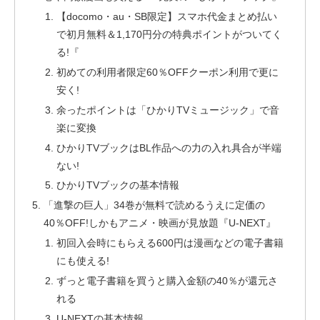
【docomo・au・SB限定】スマホ代金まとめ払い
で初月無料＆1,170円分の特典ポイントがついてく
る!『
初めての利用者限定60％OFFクーポン利用で更に
安く!
余ったポイントは「ひかりTVミュージック」で音
楽に変換
ひかりTVブックはBL作品への力の入れ具合が半端
ない!
ひかりTVブックの基本情報
「進撃の巨人」34巻が無料で読めるうえに定価の
40％OFF!しかもアニメ・映画が見放題『U-NEXT』
初回入会時にもらえる600円は漫画などの電子書籍
にも使える!
ずっと電子書籍を買うと購入金額の40％が還元さ
れる
U-NEXTの基本情報