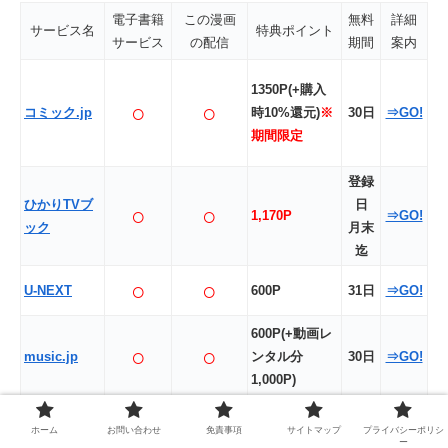
電子書籍
この漫画
無料
詳細
サービス名
特典ポイント
サービス
の配信
期間
案内
1350P(+購入
○
○
コミック.jp
時10%還元)
※
30日
⇒GO!
期間限定
登録
ひかりTVブ
日
○
○
1,170P
⇒GO!
ック
月末
迄
○
○
U-NEXT
600P
31日
⇒GO!
600P(+動画レ
○
○
music.jp
ンタル分
30日
⇒GO!
1,000P)
最大900P
(初回
ホーム
お問い合わせ
免責事項
サイトマップ
プライバシーポリシ
ー