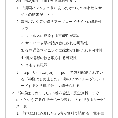
zip、raw(rar)、pdfで見る危険性５つ
『漫画バンク』の前にあったかつての有名違法サ
イトの結末が・・・
漫画バンク等の違法アップロードサイトの危険性
５つ
ウィルスに感染する可能性が高い
サイバー攻撃の踏み台にされる可能性
仮想通貨マイニングに端末が利用される可能性
個人情報の抜き取られる可能性
そもそも犯罪
「zip」や「raw(rar)」「pdf」で無料配信されてい
る『神様はじめました』5巻のファイルをダウンロ
ードすると法律で厳しく罰せられる
『神様はじめました』5巻を合法・完全無料・すぐ
に・という好条件で全ページ読むことができるサービ
ス一覧
『神様はじめました』5巻が無料で読める、電子書