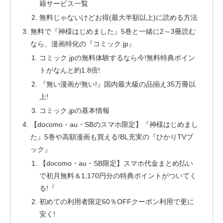
籍サービス一覧
無料じゃないけどお得(最大半額以上)に読める方法
無料で『神様はじめました』5巻と一緒に2～3冊読む
なら、漫画特化の『コミック.jp』
コミック.jpの無料体験するなら今!無料特典ポイン
トがなんと約1.8倍!
『無い漫画が無い!』国内最大級の品揃え35万冊以
上!
コミック.jpの基本情報
【docomo・au・SBのスマホ限定】『神様はじめまし
た』5巻や高額漫画も買える!BL充実の『ひかりTVブ
ック』
【docomo・au・SB限定】スマホ代金まとめ払い
で初月無料＆1,170円分の特典ポイントがついてく
る!『
初めての利用者限定60％OFFクーポン利用で更に
安く!