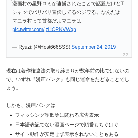
漫画村の星野ロミが逮捕されたことで話題だけどT
シャツでバリバリ宣伝してるのジワる。なんだよ
マニラ村って首都だよマニラは
pic.twitter.com/jzHOPNVWqn
— Ryuzi: (@Host666SSS)
September 24, 2019
現在は著作権違法の取り締まりが数年前の比ではないの
で、いずれ『漫画バンク』も同じ運命をたどることでし
ょう。
しかも、漫画バンクは
フィッシング詐欺等に関わる広告表示
日本語表記でない漫画ページで順番もちぐはぐ
サイト動作が安定せず表示されないこともある