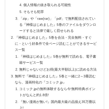
個人情報の抜き取られる可能性
そもそも犯罪
「zip」や「raw(rar)」「pdf」で無料配信されてい
る『神様はじめました』5巻のファイルをダウンロ
ードすると法律で厳しく罰せられる
『神様はじめました』5巻を合法・完全無料・すぐ
に・という好条件で全ページ読むことができるサービ
ス一覧
『神様はじめました』5巻が無料で読める、電子書
籍サービス一覧
無料じゃないけどお得(最大半額以上)に読める方法
無料で『神様はじめました』5巻と一緒に2～3冊読む
なら、漫画特化の『コミック.jp』
コミック.jpの無料体験するなら今!無料特典ポイン
トがなんと約1.8倍!
『無い漫画が無い!』国内最大級の品揃え35万冊以
上!