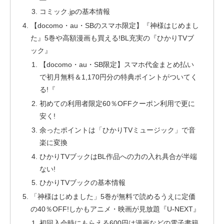
コミック.jpの基本情報
【docomo・au・SBのスマホ限定】『神様はじめまし
た』5巻や高額漫画も買える!BL充実の『ひかりTVブ
ック』
【docomo・au・SB限定】スマホ代金まとめ払い
で初月無料＆1,170円分の特典ポイントがついてく
る!『
初めての利用者限定60％OFFクーポン利用で更に
安く!
余ったポイントは「ひかりTVミュージック」で音
楽に変換
ひかりTVブックはBL作品への力の入れ具合が半端
ない!
ひかりTVブックの基本情報
「神様はじめました」5巻が無料で読めるうえに定価
の40％OFF!しかもアニメ・映画が見放題『U-NEXT』
初回入会時にもらえる600円は漫画などの電子書籍