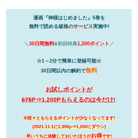
漫画『神様はじめました』5巻を
無料で読める
破格のサービス
実施中!
＼
30日間無料
&初回特典
1,200ポイント
／
☆1～2分で簡単に登録可能☆
無料
30日間以内の解約で
お試しポイントが
675
P⇒1,200Pもらえるのは今だけ!
※段々ともらえるポイントが少なくなってます!
(2021.11.1に1,350p⇒1,200にダウン)
お得
早いうちに体験しておいたほうが
です!