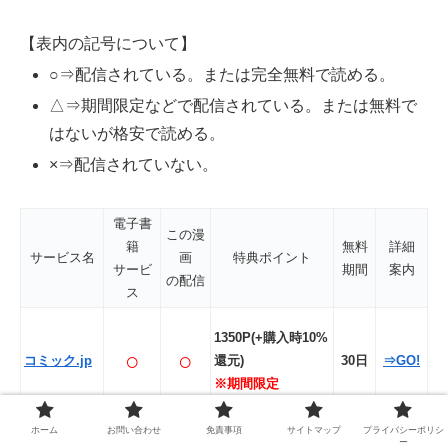
【表内の記号について】
○⇒配信されている。または完全無料で読める。
△⇒期間限定などで配信されている。または無料で
はないが格安で読める。
×⇒配信されていない。
電子書
この漫
籍
無料
詳細
サービス名
画
特典ポイント
サービ
期間
案内
の配信
ス
1350P(+購入時10%
○
○
コミック.jp
還元)
30日
⇒GO!
※期間限定
登録
ホーム
お問い合わせ
免責事項
サイトマップ
プライバシーポリシ
ー