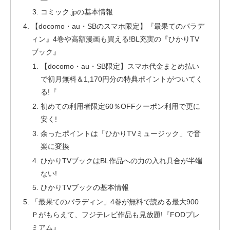
コミック.jpの基本情報
【docomo・au・SBのスマホ限定】『最果てのパラデ
ィン』4巻や高額漫画も買える!BL充実の『ひかりTV
ブック』
【docomo・au・SB限定】スマホ代金まとめ払い
で初月無料＆1,170円分の特典ポイントがついてく
る!『
初めての利用者限定60％OFFクーポン利用で更に
安く!
余ったポイントは「ひかりTVミュージック」で音
楽に変換
ひかりTVブックはBL作品への力の入れ具合が半端
ない!
ひかりTVブックの基本情報
「最果てのパラディン」4巻が無料で読める最大900
Ｐがもらえて、フジテレビ作品も見放題!『FODプレ
ミアム』