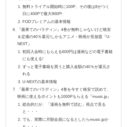
無料トライアル開始時に100P、その後は8がつく
日に400Pで最大900P!
FODプレミアムの基本情報
『最果てのパラディン』4巻が無料じゃないけど格安
＆定価の40％還元!しかもアニメ・映画が見放題『U-
NEXT』
初回入会時にもらえる600円は漫画などの電子書籍
にも使える!
ずっと電子書籍を買うと購入金額の40％が還元さ
れる
U-NEXTの基本情報
『最果てのパラディン』4巻を今すぐ格安で読めて、
映画に使えるポイントも1000Pもらえる『music.jp』
総合的だが、「漫画を無料で読む」視点で見る
と・・・
でも、実際に月額会員になるとしたらmusic.jpか
も・・・