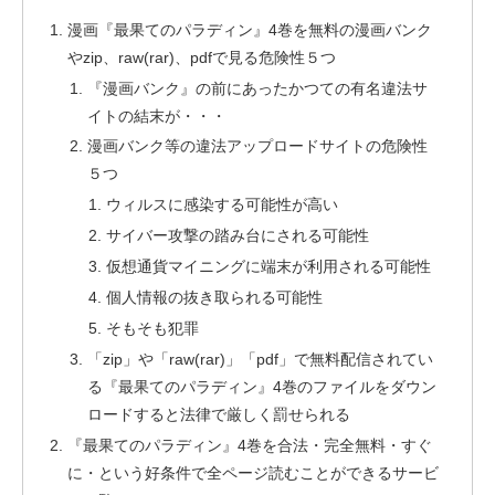
漫画『最果てのパラディン』4巻を無料の漫画バンク
やzip、raw(rar)、pdfで見る危険性５つ
『漫画バンク』の前にあったかつての有名違法サ
イトの結末が・・・
漫画バンク等の違法アップロードサイトの危険性
５つ
ウィルスに感染する可能性が高い
サイバー攻撃の踏み台にされる可能性
仮想通貨マイニングに端末が利用される可能性
個人情報の抜き取られる可能性
そもそも犯罪
「zip」や「raw(rar)」「pdf」で無料配信されてい
る『最果てのパラディン』4巻のファイルをダウン
ロードすると法律で厳しく罰せられる
『最果てのパラディン』4巻を合法・完全無料・すぐ
に・という好条件で全ページ読むことができるサービ