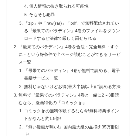
個人情報の抜き取られる可能性
そもそも犯罪
「zip」や「raw(rar)」「pdf」で無料配信されてい
る『最果てのパラディン』4巻のファイルをダウン
ロードすると法律で厳しく罰せられる
『最果てのパラディン』4巻を合法・完全無料・すぐ
に・という好条件で全ページ読むことができるサービ
ス一覧
『最果てのパラディン』4巻が無料で読める、電子
書籍サービス一覧
無料じゃないけどお得(最大半額以上)に読める方法
無料で『最果てのパラディン』4巻と一緒に2～3冊読
むなら、漫画特化の『コミック.jp』
コミック.jpの無料体験するなら今!無料特典ポイン
トがなんと約1.8倍!
『無い漫画が無い!』国内最大級の品揃え35万冊以
上!