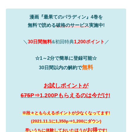
漫画『最果てのパラディン』4巻を
無料で読める
破格のサービス
実施中!
＼
30日間無料
&初回特典
1,200ポイント
／
☆1～2分で簡単に登録可能☆
無料
30日間以内の解約で
お試しポイントが
675
P⇒1,200Pもらえるのは今だけ!
※段々ともらえるポイントが少なくなってます!
(2021.11.1に1,350p⇒1,200にダウン)
お得
早いうちに体験しておいたほうが
です!