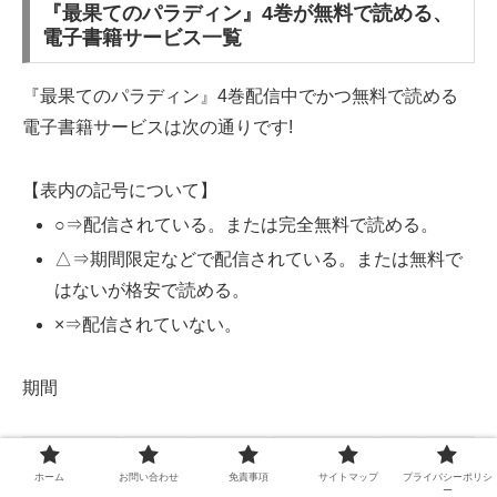
『最果てのパラディン』4巻が無料で読める、
電子書籍サービス一覧
『最果てのパラディン』4巻配信中でかつ無料で読める
電子書籍サービスは次の通りです!
【表内の記号について】
○⇒配信されている。または完全無料で読める。
△⇒期間限定などで配信されている。または無料で
はないが格安で読める。
×⇒配信されていない。
期間
電子書籍
この漫画
無料
詳細
サービス名
特典ポイント
ホーム
お問い合わせ
免責事項
サイトマップ
プライバシーポリシ
サービス
の配信
期間
案内
ー