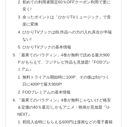
初めての利用者限定60％OFFクーポン利用で更に
安く!
余ったポイントは「ひかりTVミュージック」で音
楽に変換
ひかりTVブックはBL作品への力の入れ具合が半端
ない!
ひかりTVブックの基本情報
「最果てのパラディン」4巻が無料で読める最大900
Ｐがもらえて、フジテレビ作品も見放題!『FODプレ
ミアム』
無料トライアル開始時に100P、その後は8がつく
日に400Pで最大900P!
FODプレミアムの基本情報
『最果てのパラディン』4巻が無料じゃないけど格安
＆定価の40％還元!しかもアニメ・映画が見放題『U-
NEXT』
初回入会時にもらえる600円は漫画などの電子書籍