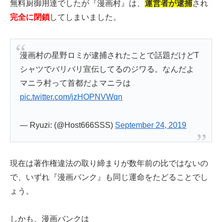
無料厨御用達でしたが『漫画村』は、
運営者が逮捕
され
完全に閉鎖
してしまいました。
漫画村の星野ロミが逮捕されたことで話題だけどT
シャツでバリバリ宣伝してるのジワる。なんだよ
マニラ村って首都だよマニラは
pic.twitter.com/jzHOPNVWqn
— Ryuzi: (@Host666SSS)
September 24, 2019
現在は著作権違法の取り締まりが数年前の比ではないの
で、いずれ『漫画バンク』も同じ運命をたどることでし
ょう。
しかも、漫画バンクは