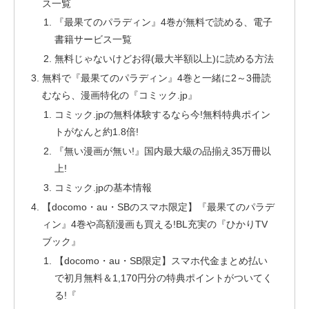
ス一覧
『最果てのパラディン』4巻が無料で読める、電子
書籍サービス一覧
無料じゃないけどお得(最大半額以上)に読める方法
無料で『最果てのパラディン』4巻と一緒に2～3冊読
むなら、漫画特化の『コミック.jp』
コミック.jpの無料体験するなら今!無料特典ポイン
トがなんと約1.8倍!
『無い漫画が無い!』国内最大級の品揃え35万冊以
上!
コミック.jpの基本情報
【docomo・au・SBのスマホ限定】『最果てのパラデ
ィン』4巻や高額漫画も買える!BL充実の『ひかりTV
ブック』
【docomo・au・SB限定】スマホ代金まとめ払い
で初月無料＆1,170円分の特典ポイントがついてく
る!『