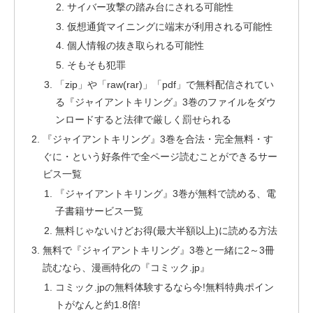
サイバー攻撃の踏み台にされる可能性
仮想通貨マイニングに端末が利用される可能性
個人情報の抜き取られる可能性
そもそも犯罪
「zip」や「raw(rar)」「pdf」で無料配信されてい
る『ジャイアントキリング』3巻のファイルをダウ
ンロードすると法律で厳しく罰せられる
『ジャイアントキリング』3巻を合法・完全無料・す
ぐに・という好条件で全ページ読むことができるサー
ビス一覧
『ジャイアントキリング』3巻が無料で読める、電
子書籍サービス一覧
無料じゃないけどお得(最大半額以上)に読める方法
無料で『ジャイアントキリング』3巻と一緒に2～3冊
読むなら、漫画特化の『コミック.jp』
コミック.jpの無料体験するなら今!無料特典ポイン
トがなんと約1.8倍!