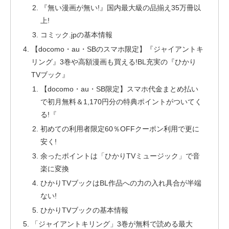
『無い漫画が無い!』国内最大級の品揃え35万冊以
上!
コミック.jpの基本情報
【docomo・au・SBのスマホ限定】『ジャイアントキ
リング』3巻や高額漫画も買える!BL充実の『ひかり
TVブック』
【docomo・au・SB限定】スマホ代金まとめ払い
で初月無料＆1,170円分の特典ポイントがついてく
る!『
初めての利用者限定60％OFFクーポン利用で更に
安く!
余ったポイントは「ひかりTVミュージック」で音
楽に変換
ひかりTVブックはBL作品への力の入れ具合が半端
ない!
ひかりTVブックの基本情報
「ジャイアントキリング」3巻が無料で読める最大