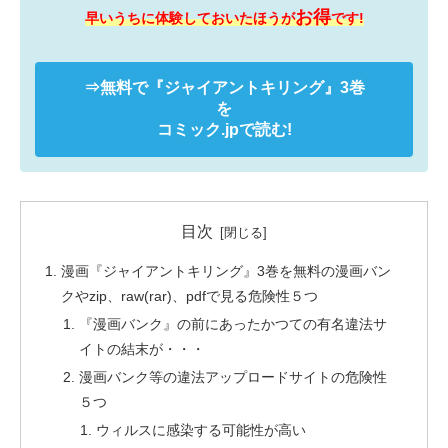
お得
早いうちに体験しておいたほうが
です!
⇒無料で
『ジャイアントキリング』
3巻
を
コミック.jpで読む!
目次
漫画『ジャイアントキリング』3巻を無料の漫画バン
クやzip、raw(rar)、pdfで見る危険性５つ
『漫画バンク』の前にあったかつての有名違法サ
イトの結末が・・・
漫画バンク等の違法アップロードサイトの危険性
５つ
ウィルスに感染する可能性が高い