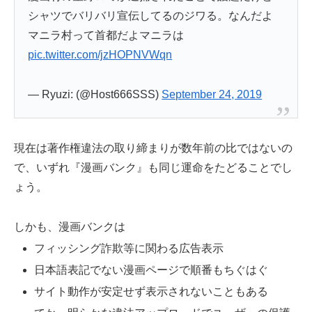
シャツでバリバリ宣伝してるのジワる。なんだよ
マニラ村って首都だよマニラは
pic.twitter.com/jzHOPNVWqn
— Ryuzi: (@Host666SSS)
September 24, 2019
現在は著作権違法の取り締まりが数年前の比ではないの
で、いずれ『漫画バンク』も同じ運命をたどることでし
ょう。
しかも、漫画バンクは
フィッシング詐欺等に関わる広告表示
日本語表記でない漫画ページで順番もちぐはぐ
サイト動作が安定せず表示されないこともある