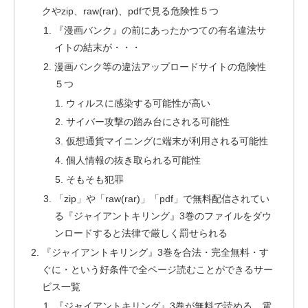
クやzip、raw(rar)、pdfで見る危険性５つ
『漫画バンク』の前にあったかつての有名違法サ
イトの結末が・・・
漫画バンク等の違法アップロードサイトの危険性
５つ
ウィルスに感染する可能性が高い
サイバー攻撃の踏み台にされる可能性
仮想通貨マイニングに端末が利用される可能性
個人情報の抜き取られる可能性
そもそも犯罪
「zip」や「raw(rar)」「pdf」で無料配信されてい
る『ジャイアントキリング』3巻のファイルをダウ
ンロードすると法律で厳しく罰せられる
『ジャイアントキリング』3巻を合法・完全無料・す
ぐに・という好条件で全ページ読むことができるサー
ビス一覧
『ジャイアントキリング』3巻が無料で読める、電