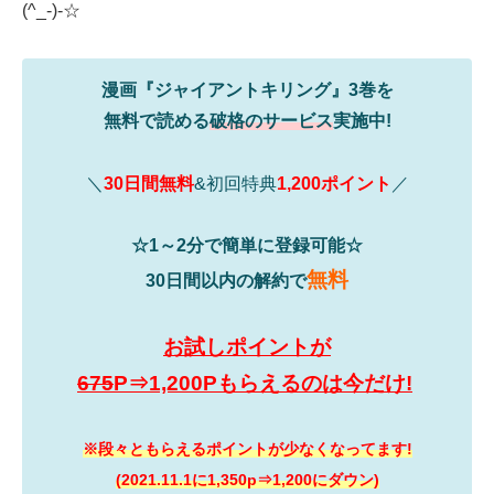
(^_-)-☆
漫画『ジャイアントキリング』3巻を
無料で読める
破格のサービス
実施中!
＼
30日間無料
&初回特典
1,200ポイント
／
☆1～2分で簡単に登録可能☆
無料
30日間以内の解約で
お試しポイントが
675
P⇒1,200Pもらえるのは今だけ!
※段々ともらえるポイントが少なくなってます!
(2021.11.1に1,350p⇒1,200にダウン)