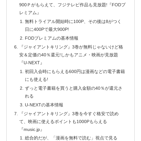
900Ｐがもらえて、フジテレビ作品も見放題!『FODプ
レミアム』
無料トライアル開始時に100P、その後は8がつく
日に400Pで最大900P!
FODプレミアムの基本情報
『ジャイアントキリング』3巻が無料じゃないけど格
安＆定価の40％還元!しかもアニメ・映画が見放題
『U-NEXT』
初回入会時にもらえる600円は漫画などの電子書籍
にも使える!
ずっと電子書籍を買うと購入金額の40％が還元さ
れる
U-NEXTの基本情報
『ジャイアントキリング』3巻を今すぐ格安で読め
て、映画に使えるポイントも1000Pもらえる
『music.jp』
総合的だが、「漫画を無料で読む」視点で見る