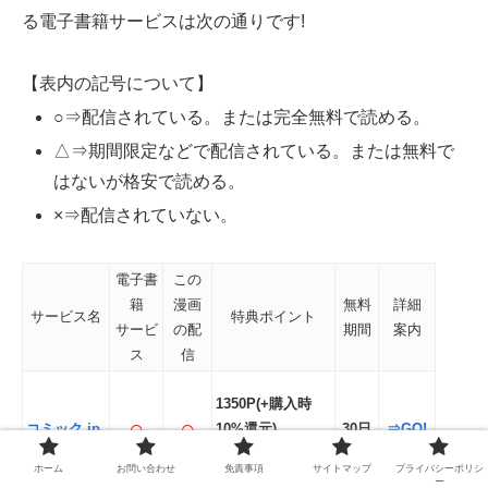
る電子書籍サービスは次の通りです!
【表内の記号について】
○⇒配信されている。または完全無料で読める。
△⇒期間限定などで配信されている。または無料で
はないが格安で読める。
×⇒配信されていない。
電子書
この
籍
漫画
無料
詳細
サービス名
特典ポイント
サービ
の配
期間
案内
ス
信
1350P(+購入時
○
○
コミック.jp
10%還元)
30日
⇒GO!
※期間限定
ホーム
お問い合わせ
免責事項
サイトマップ
プライバシーポリシ
ー