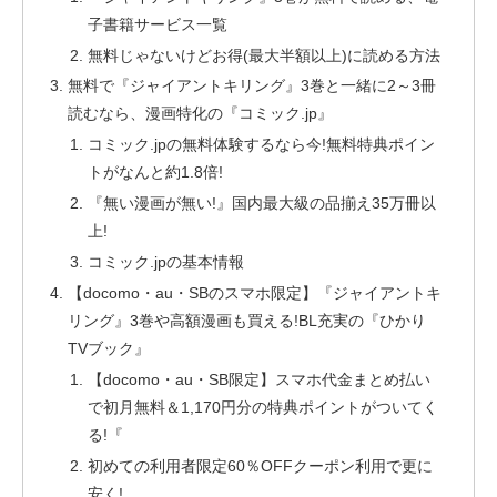
子書籍サービス一覧
無料じゃないけどお得(最大半額以上)に読める方法
無料で『ジャイアントキリング』3巻と一緒に2～3冊
読むなら、漫画特化の『コミック.jp』
コミック.jpの無料体験するなら今!無料特典ポイン
トがなんと約1.8倍!
『無い漫画が無い!』国内最大級の品揃え35万冊以
上!
コミック.jpの基本情報
【docomo・au・SBのスマホ限定】『ジャイアントキ
リング』3巻や高額漫画も買える!BL充実の『ひかり
TVブック』
【docomo・au・SB限定】スマホ代金まとめ払い
で初月無料＆1,170円分の特典ポイントがついてく
る!『
初めての利用者限定60％OFFクーポン利用で更に
安く!