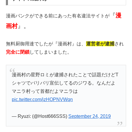
『
漫
漫画バンクができる前にあった有名違法サイトが
画村
』。
無料厨御用達でしたが『漫画村』は、
運営者が逮捕
され
完全に閉鎖
してしまいました。
漫画村の星野ロミが逮捕されたことで話題だけどT
シャツでバリバリ宣伝してるのジワる。なんだよ
マニラ村って首都だよマニラは
pic.twitter.com/jzHOPNVWqn
— Ryuzi: (@Host666SSS)
September 24, 2019