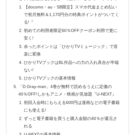
【docomo・au・SB限定】スマホ代金まとめ払い
で初月無料＆1,170円分の特典ポイントがついてく
る!『
初めての利用者限定60％OFFクーポン利用で更に
安く!
余ったポイントは「ひかりTVミュージック」で音
楽に変換
ひかりTVブックはBL作品への力の入れ具合が半端
ない!
ひかりTVブックの基本情報
「D.Gray-man」4巻が無料で読めるうえに定価の
40％OFF!しかもアニメ・映画が見放題『U-NEXT』
初回入会時にもらえる600円は漫画などの電子書籍
にも使える!
ずっと電子書籍を買うと購入金額の40％が還元さ
れる
U-NEXTの基本情報