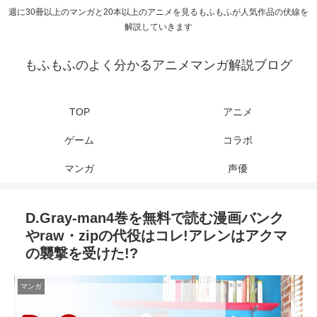
週に30冊以上のマンガと20本以上のアニメを見るもふもふが人気作品の伏線を
解説していきます
もふもふのよく分かるアニメマンガ解説ブログ
TOP
アニメ
ゲーム
コラボ
マンガ
声優
D.Gray-man4巻を無料で読む漫画バンク
やraw・zipの代役はコレ!アレンはアクマ
の襲撃を受けた!?
マンガ