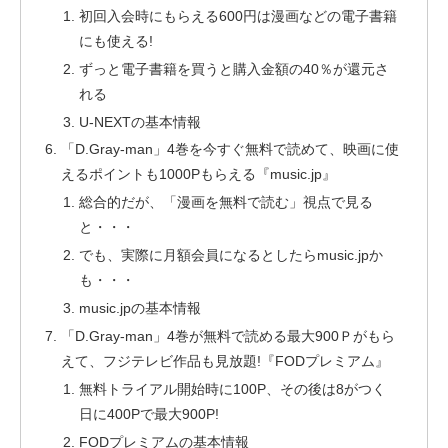
初回入会時にもらえる600円は漫画などの電子書籍
にも使える!
ずっと電子書籍を買うと購入金額の40％が還元さ
れる
U-NEXTの基本情報
「D.Gray-man」4巻を今すぐ無料で読めて、映画に使
えるポイントも1000Pもらえる『music.jp』
総合的だが、「漫画を無料で読む」視点で見る
と・・・
でも、実際に月額会員になるとしたらmusic.jpか
も・・・
music.jpの基本情報
「D.Gray-man」4巻が無料で読める最大900Ｐがもら
えて、フジテレビ作品も見放題!『FODプレミアム』
無料トライアル開始時に100P、その後は8がつく
日に400Pで最大900P!
FODプレミアムの基本情報