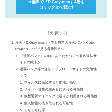
⇒無料で
『D.Gray-man』
4巻を
コミック.jpで読む!
目次
漫画『D.Gray-man』4巻を無料の漫画バンクやzip、
raw(rar)、pdfで見る危険性５つ
『漫画バンク』の前にあったかつての有名違法サ
イトの結末が・・・
漫画バンク等の違法アップロードサイトの危険性
５つ
ウィルスに感染する可能性が高い
サイバー攻撃の踏み台にされる可能性
仮想通貨マイニングに端末が利用される可能性
個人情報の抜き取られる可能性
そもそも犯罪