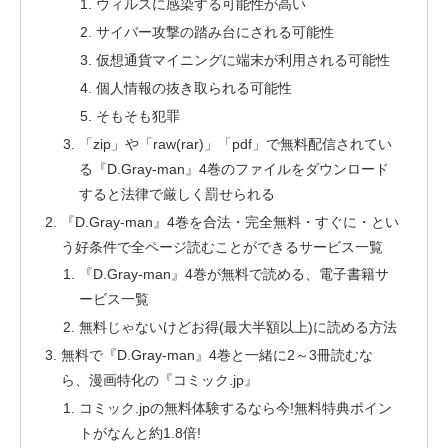
ウィルスに感染する可能性が高い
サイバー攻撃の踏み台にされる可能性
仮想通貨マイニングに端末が利用される可能性
個人情報の抜き取られる可能性
そもそも犯罪
「zip」や「raw(rar)」「pdf」で無料配信されてい
る『D.Gray-man』4巻のファイルをダウンロード
すると法律で厳しく罰せられる
『D.Gray-man』4巻を合法・完全無料・すぐに・とい
う好条件で全ページ読むことができるサービス一覧
『D.Gray-man』4巻が無料で読める、電子書籍サ
ービス一覧
無料じゃないけどお得(最大半額以上)に読める方法
無料で『D.Gray-man』4巻と一緒に2～3冊読むな
ら、漫画特化の『コミック.jp』
コミック.jpの無料体験するなら今!無料特典ポイン
トがなんと約1.8倍!