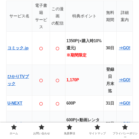
電子書
この漫
籍
無料
詳細
サービス名
画
特典ポイント
サービ
期間
案内
の配信
ス
1350P(+購入時10%
○
○
コミック.jp
還元)
30日
⇒GO!
※期間限定
登録
ひかりTVブ
日
○
○
1,170P
⇒GO!
ック
月末
迄
○
○
U-NEXT
600P
31日
⇒GO!
600P(+動画レンタ
○
○
music.jp
30日
⇒GO!
ル分1,000P)
ホーム
お問い合わせ
免責事項
サイトマップ
プライバシーポリシ
ー