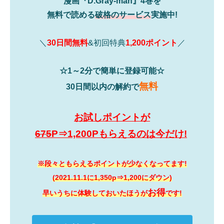
漫画『D.Gray-man』4巻を
無料で読める
破格のサービス
実施中!
＼
30日間無料
&初回特典
1,200ポイント
／
☆1～2分で簡単に登録可能☆
無料
30日間以内の解約で
お試しポイントが
675
P⇒1,200Pもらえるのは今だけ!
※段々ともらえるポイントが少なくなってます!
(2021.11.1に1,350p⇒1,200にダウン)
お得
早いうちに体験しておいたほうが
です!