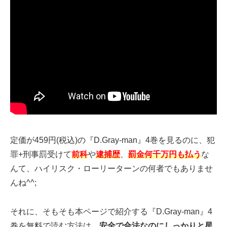
定価が459円(税込)の『D.Gray-man』4巻を見るのに、犯
罪+刑事罰受けて
前科
や
逮捕歴
、
罰金何千万円も払う
な
んて、ハイリスク・ローリーターンの何者でもありませ
んね^^;
それに、そもそも本ページで紹介する『D.Gray-man』4
巻を無料で読む方法は、
安全で合法なのにしっかりと星