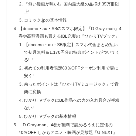
『無い漫画が無い!』国内最大級の品揃え35万冊以
上!
コミック.jpの基本情報
【docomo・au・SBのスマホ限定】『D.Gray-man』4
巻や高額漫画も買える!BL充実の『ひかりTVブック』
【docomo・au・SB限定】スマホ代金まとめ払い
で初月無料＆1,170円分の特典ポイントがついてく
る!『
初めての利用者限定60％OFFクーポン利用で更に
安く!
余ったポイントは「ひかりTVミュージック」で音
楽に変換
ひかりTVブックはBL作品への力の入れ具合が半端
ない!
ひかりTVブックの基本情報
「D.Gray-man」4巻が無料で読めるうえに定価の
40％OFF!しかもアニメ・映画が見放題『U-NEXT』