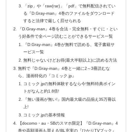
「zip」や「raw(rar)」「pdf」で無料配信されてい
る『D.Gray-man』4巻のファイルをダウンロード
すると法律で厳しく罰せられる
『D.Gray-man』4巻を合法・完全無料・すぐに・とい
う好条件で全ページ読むことができるサービス一覧
『D.Gray-man』4巻が無料で読める、電子書籍サ
ービス一覧
無料じゃないけどお得(最大半額以上)に読める方法
無料で『D.Gray-man』4巻と一緒に2～3冊読むな
ら、漫画特化の『コミック.jp』
コミック.jpの無料体験するなら今!無料特典ポイン
トがなんと約1.8倍!
『無い漫画が無い!』国内最大級の品揃え35万冊以
上!
コミック.jpの基本情報
【docomo・au・SBのスマホ限定】『D.Gray-man』4
巻や高額漫画も買える!BL充実の『ひかりTVブック』