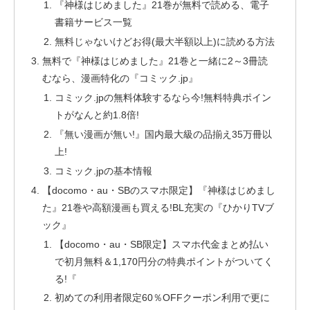
『神様はじめました』21巻が無料で読める、電子
書籍サービス一覧
無料じゃないけどお得(最大半額以上)に読める方法
無料で『神様はじめました』21巻と一緒に2～3冊読
むなら、漫画特化の『コミック.jp』
コミック.jpの無料体験するなら今!無料特典ポイン
トがなんと約1.8倍!
『無い漫画が無い!』国内最大級の品揃え35万冊以
上!
コミック.jpの基本情報
【docomo・au・SBのスマホ限定】『神様はじめまし
た』21巻や高額漫画も買える!BL充実の『ひかりTVブ
ック』
【docomo・au・SB限定】スマホ代金まとめ払い
で初月無料＆1,170円分の特典ポイントがついてく
る!『
初めての利用者限定60％OFFクーポン利用で更に