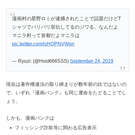
漫画村の星野ロミが逮捕されたことで話題だけどT
シャツでバリバリ宣伝してるのジワる。なんだよ
マニラ村って首都だよマニラは
pic.twitter.com/jzHOPNVWqn
— Ryuzi: (@Host666SSS)
September 24, 2019
現在は著作権違法の取り締まりが数年前の比ではないの
で、いずれ『漫画バンク』も同じ運命をたどることでし
ょう。
しかも、漫画バンクは
フィッシング詐欺等に関わる広告表示