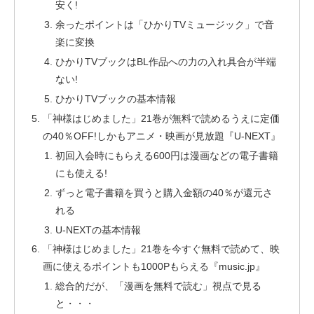
安く!
余ったポイントは「ひかりTVミュージック」で音
楽に変換
ひかりTVブックはBL作品への力の入れ具合が半端
ない!
ひかりTVブックの基本情報
「神様はじめました」21巻が無料で読めるうえに定価
の40％OFF!しかもアニメ・映画が見放題『U-NEXT』
初回入会時にもらえる600円は漫画などの電子書籍
にも使える!
ずっと電子書籍を買うと購入金額の40％が還元さ
れる
U-NEXTの基本情報
「神様はじめました」21巻を今すぐ無料で読めて、映
画に使えるポイントも1000Pもらえる『music.jp』
総合的だが、「漫画を無料で読む」視点で見る
と・・・