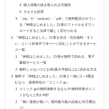
個人情報の抜き取られる可能性
そもそも犯罪
「zip」や「raw(rar)」「pdf」で無料配信されてい
る『神様はじめました』21巻のファイルをダウン
ロードすると法律で厳しく罰せられる
『神様はじめました』21巻を合法・完全無料・すぐ
に・という好条件で全ページ読むことができるサービ
ス一覧
『神様はじめました』21巻が無料で読める、電子
書籍サービス一覧
無料じゃないけどお得(最大半額以上)に読める方法
無料で『神様はじめました』21巻と一緒に2～3冊読
むなら、漫画特化の『コミック.jp』
コミック.jpの無料体験するなら今!無料特典ポイン
トがなんと約1.8倍!
『無い漫画が無い!』国内最大級の品揃え35万冊以
上!