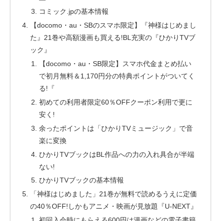
コミック.jpの基本情報
【docomo・au・SBのスマホ限定】『神様はじめまし
た』21巻や高額漫画も買える!BL充実の『ひかりTVブ
ック』
【docomo・au・SB限定】スマホ代金まとめ払い
で初月無料＆1,170円分の特典ポイントがついてく
る!『
初めての利用者限定60％OFFクーポン利用で更に
安く!
余ったポイントは「ひかりTVミュージック」で音
楽に変換
ひかりTVブックはBL作品への力の入れ具合が半端
ない!
ひかりTVブックの基本情報
「神様はじめました」21巻が無料で読めるうえに定価
の40％OFF!しかもアニメ・映画が見放題『U-NEXT』
初回入会時にもらえる600円は漫画などの電子書籍