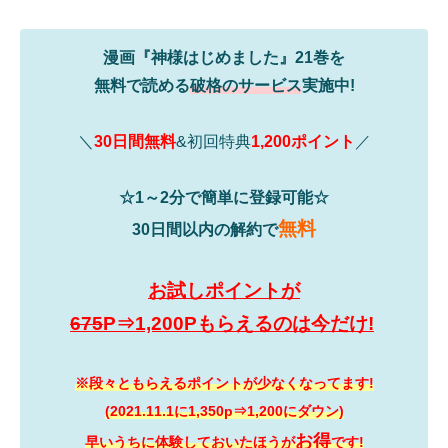
漫画『神様はじめました』21巻を
無料で読める
破格のサービス
実施中!
＼
30日間無料
&初回特典
1,200ポイント
／
☆1～2分で簡単に登録可能☆
無料
30日間以内の解約で
お試しポイントが
675
P⇒1,200Pもらえるのは今だけ!
※段々ともらえるポイントが少なくなってます!
(2021.11.1に1,350p⇒1,200にダウン)
お得
早いうちに体験しておいたほうが
です!