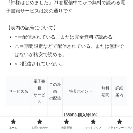
『神様はじめました』21巻配信中でかつ無料で読める電
子書籍サービスは次の通りです!
【表内の記号について】
○⇒配信されている。または完全無料で読める。
△⇒期間限定などで配信されている。または無料で
はないが格安で読める。
×⇒配信されていない。
電子書
この漫
籍
無料
詳細
サービス名
画
特典ポイント
サービ
期間
案内
の配信
ス
1350P(+購入時10%
○
○
コミック.jp
還元)
30日
⇒GO!
ホーム
お問い合わせ
免責事項
サイトマップ
プライバシーポリシ
※期間限定
ー