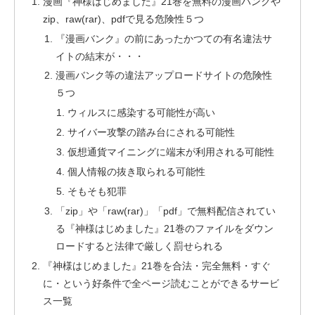
漫画『神様はじめました』21巻を無料の漫画バンクや
zip、raw(rar)、pdfで見る危険性５つ
『漫画バンク』の前にあったかつての有名違法サ
イトの結末が・・・
漫画バンク等の違法アップロードサイトの危険性
５つ
ウィルスに感染する可能性が高い
サイバー攻撃の踏み台にされる可能性
仮想通貨マイニングに端末が利用される可能性
個人情報の抜き取られる可能性
そもそも犯罪
「zip」や「raw(rar)」「pdf」で無料配信されてい
る『神様はじめました』21巻のファイルをダウン
ロードすると法律で厳しく罰せられる
『神様はじめました』21巻を合法・完全無料・すぐ
に・という好条件で全ページ読むことができるサービ
ス一覧