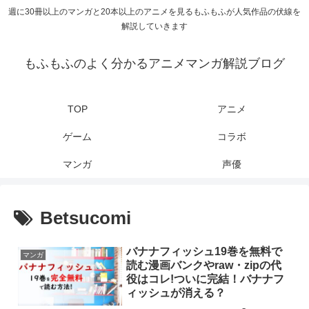
週に30冊以上のマンガと20本以上のアニメを見るもふもふが人気作品の伏線を
解説していきます
もふもふのよく分かるアニメマンガ解説ブログ
TOP
アニメ
ゲーム
コラボ
マンガ
声優
Betsucomi
バナナフィッシュ19巻を無料で
マンガ
読む漫画バンクやraw・zipの代
役はコレ!ついに完結！バナナフ
ィッシュが消える？