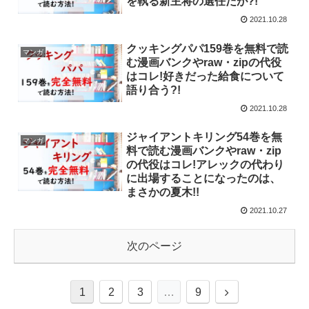
を執る新主将の選任だが?!
2021.10.28
クッキングパパ159巻を無料で読
マンガ
む漫画バンクやraw・zipの代役
はコレ!好きだった給食について
語り合う?!
2021.10.28
ジャイアントキリング54巻を無
マンガ
料で読む漫画バンクやraw・zip
の代役はコレ!アレックの代わり
に出場することになったのは、
まさかの夏木!!
2021.10.27
次のページ
1
2
3
…
9