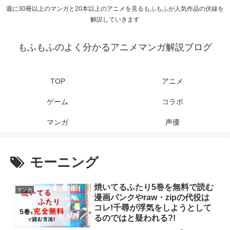
週に30冊以上のマンガと20本以上のアニメを見るもふもふが人気作品の伏線を
解説していきます
もふもふのよく分かるアニメマンガ解説ブログ
TOP
アニメ
ゲーム
コラボ
マンガ
声優
モーニング
焼いてるふたり5巻を無料で読む
マンガ
漫画バンクやraw・zipの代役は
コレ!千尋が浮気をしようとして
るのではと疑われる?!