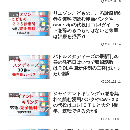
2022.01.10
リエゾンこどものこころ診療所6
マンガ
巻を無料で読む漫画バンクや
raw・zipの代役はコレ!ダイエッ
トを辞めるつもりはないと朱里
は治療を拒否?!
2021.11.14
バトルスタディーズの最新刊30
マンガ
巻の発売日はいつで収録話数
は？DL学園新体制の主将はいっ
たい誰⁉
2021.11.11
ジャイアントキリング57巻を無
マンガ
料で読む漫画バンクやraw・zip
の代役はコレ!ＥＴＵと大分!!後
半、逆転できるのか⁇
2021.11.01