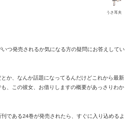
うさ耳夫
がいつ発売されるか気になる方の疑問にお答えしてい
だとか、なんか話題になってるんだけどこれから最新
でも、この彼女、お借りしますの概要があっさりわか
刊である24巻が発売されたら、すぐに入り込めるよ