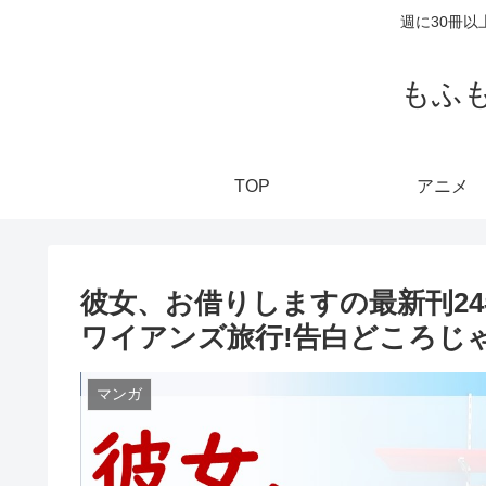
週に30冊
もふ
TOP
アニメ
彼女、お借りしますの最新刊2
ワイアンズ旅行!告白どころじ
マンガ