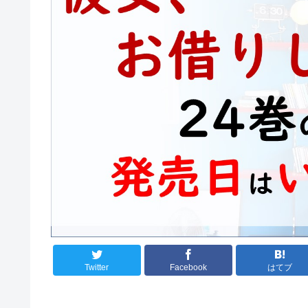
Twitter
Facebook
はてブ