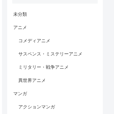
未分類
アニメ
コメディアニメ
サスペンス・ミステリーアニメ
ミリタリー・戦争アニメ
異世界アニメ
マンガ
アクションマンガ