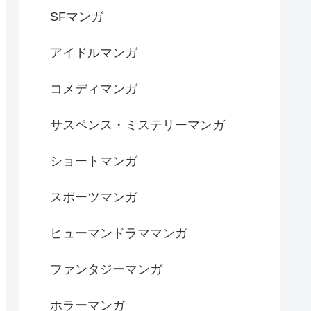
SFマンガ
アイドルマンガ
コメディマンガ
サスペンス・ミステリーマンガ
ショートマンガ
スポーツマンガ
ヒューマンドラママンガ
ファンタジーマンガ
ホラーマンガ