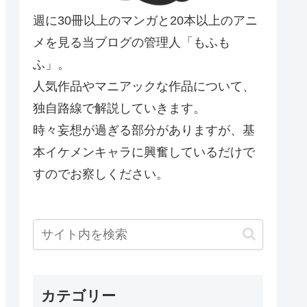
週に30冊以上のマンガと20本以上のアニ
メを見る当ブログの管理人「もふも
ふ」。
人気作品やマニアックな作品について、
独自路線で解説していきます。
時々妄想が過ぎる部分がありますが、基
本イケメンキャラに興奮しているだけで
すのでお察しください。
カテゴリー