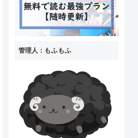
管理人：もふもふ