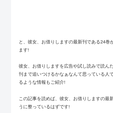
と、彼女、お借りしますの最新刊である24巻
ます!
彼女、お借りしますを広告や試し読みで読ん
刊まで追いつけるかなぁなんて思っている人
るような情報もご紹介!
この記事を読めば、彼女、お借りしますの最新
うに整っているはずです!