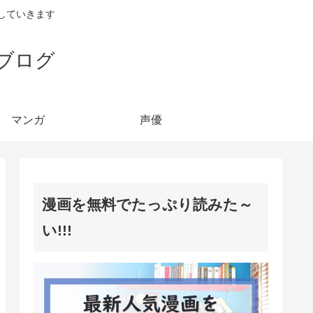
していきます
ブログ
マンガ
声優
漫画を無料でたっぷり読みた～
い!!!