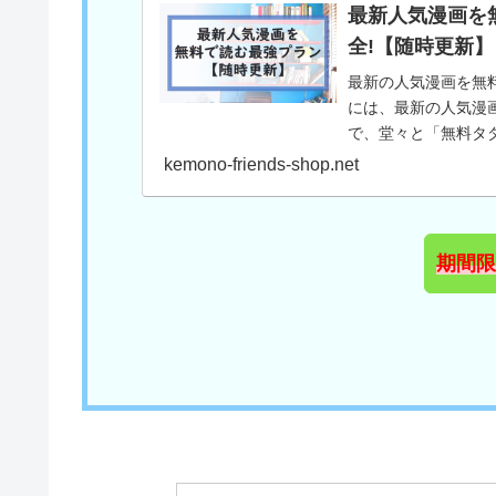
最新人気漫画を
全!【随時更新】
最新の人気漫画を無
には、最新の人気漫
で、堂々と「無料タダ
kemono-friends-shop.net
期間限