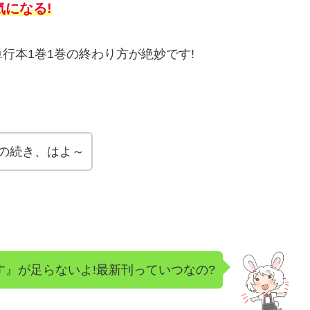
気になる!
行本1巻1巻の終わり方が絶妙です!
巻の続き、はよ～
す』が足らないよ!最新刊っていつなの?