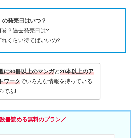
）の発売日はいつ？
何巻？過去発売日は?
どれくらい待てばいいの?
週に30冊以上のマンガ
と
20本以上のア
トワーク
でいろんな情報を持っている
のでふ!
数冊読める無料のプラン／