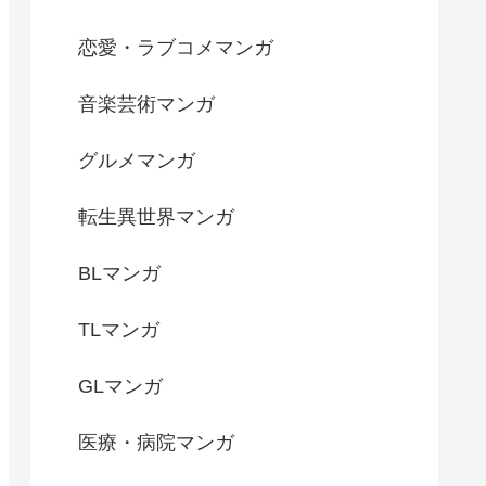
恋愛・ラブコメマンガ
音楽芸術マンガ
グルメマンガ
転生異世界マンガ
BLマンガ
TLマンガ
GLマンガ
医療・病院マンガ