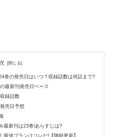
次
24巻の発売日はいつ？収録話数は何話まで?
の最新刊発売日ペース
収録話数
発売日予想
報
最新刊は23巻!あらすじは?
む最強プランはコレだ!【随時更新】