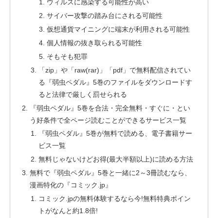
ウィルスに感染する可能性が高い
サイバー攻撃の踏み台にされる可能性
仮想通貨マイニングに端末が利用される可能性
個人情報の抜き取られる可能性
そもそも犯罪
「zip」や「raw(rar)」「pdf」で無料配信されてい
る『弱虫ペダル』5巻のファイルをダウンロードす
ると法律で厳しく罰せられる
『弱虫ペダル』5巻を合法・完全無料・すぐに・とい
う好条件で全ページ読むことができるサービス一覧
『弱虫ペダル』5巻が無料で読める、電子書籍サー
ビス一覧
無料じゃないけどお得(最大半額以上)に読める方法
無料で『弱虫ペダル』5巻と一緒に2～3冊読むなら、
漫画特化の『コミック.jp』
コミック.jpの無料体験するなら今!無料特典ポイン
トがなんと約1.8倍!