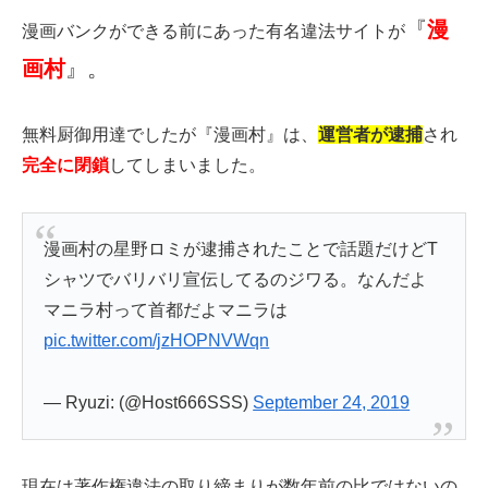
『
漫
漫画バンクができる前にあった有名違法サイトが
画村
』。
無料厨御用達でしたが『漫画村』は、
運営者が逮捕
され
完全に閉鎖
してしまいました。
漫画村の星野ロミが逮捕されたことで話題だけどT
シャツでバリバリ宣伝してるのジワる。なんだよ
マニラ村って首都だよマニラは
pic.twitter.com/jzHOPNVWqn
— Ryuzi: (@Host666SSS)
September 24, 2019
現在は著作権違法の取り締まりが数年前の比ではないの