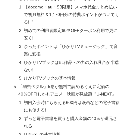
【docomo・au・SB限定】スマホ代金まとめ払い
で初月無料＆1,170円分の特典ポイントがついてく
る!『
初めての利用者限定60％OFFクーポン利用で更に
安く!
余ったポイントは「ひかりTVミュージック」で音
楽に変換
ひかりTVブックはBL作品への力の入れ具合が半端
ない!
ひかりTVブックの基本情報
「弱虫ペダル」5巻が無料で読めるうえに定価の
40％OFF!しかもアニメ・映画が見放題『U-NEXT』
初回入会時にもらえる600円は漫画などの電子書籍
にも使える!
ずっと電子書籍を買うと購入金額の40％が還元さ
れる
U-NEXTの基本情報