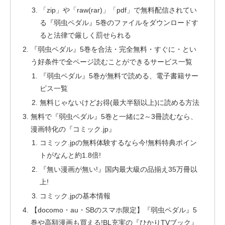
「zip」や「raw(rar)」「pdf」で無料配信されてい
る『弱虫ペダル』5巻のファイルをダウンロードす
ると法律で厳しく罰せられる
『弱虫ペダル』5巻を合法・完全無料・すぐに・とい
う好条件で全ページ読むことができるサービス一覧
『弱虫ペダル』5巻が無料で読める、電子書籍サー
ビス一覧
無料じゃないけどお得(最大半額以上)に読める方法
無料で『弱虫ペダル』5巻と一緒に2～3冊読むなら、
漫画特化の『コミック.jp』
コミック.jpの無料体験するなら今!無料特典ポイン
トがなんと約1.8倍!
『無い漫画が無い!』国内最大級の品揃え35万冊以
上!
コミック.jpの基本情報
【docomo・au・SBのスマホ限定】『弱虫ペダル』5
巻や高額漫画も買える!BL充実の『ひかりTVブック』