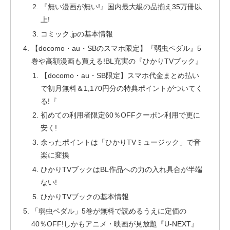
『無い漫画が無い!』国内最大級の品揃え35万冊以
上!
コミック.jpの基本情報
【docomo・au・SBのスマホ限定】『弱虫ペダル』5
巻や高額漫画も買える!BL充実の『ひかりTVブック』
【docomo・au・SB限定】スマホ代金まとめ払い
で初月無料＆1,170円分の特典ポイントがついてく
る!『
初めての利用者限定60％OFFクーポン利用で更に
安く!
余ったポイントは「ひかりTVミュージック」で音
楽に変換
ひかりTVブックはBL作品への力の入れ具合が半端
ない!
ひかりTVブックの基本情報
「弱虫ペダル」5巻が無料で読めるうえに定価の
40％OFF!しかもアニメ・映画が見放題『U-NEXT』