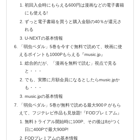
初回入会時にもらえる600円は漫画などの電子書籍
にも使える!
ずっと電子書籍を買うと購入金額の40％が還元さ
れる
U-NEXTの基本情報
「弱虫ペダル」5巻を今すぐ無料で読めて、映画に使
えるポイントも1000Pもらえる『music.jp』
総合的だが、「漫画を無料で読む」視点で見る
と・・・
でも、実際に月額会員になるとしたらmusic.jpか
も・・・
music.jpの基本情報
「弱虫ペダル」5巻が無料で読める最大900Ｐがもら
えて、フジテレビ作品も見放題!『FODプレミアム』
無料トライアル開始時に100P、その後は8がつく
日に400Pで最大900P!
FODプレミアムの基本情報