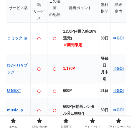
この漫
籍
無料
詳細
サービス名
画
特典ポイント
サービ
期間
案内
の配信
ス
1350P(+購入時10%
○
○
コミック.jp
還元)
30日
⇒GO!
※期間限定
登録
ひかりTVブ
日
○
○
1,170P
⇒GO!
ック
月末
迄
○
○
U-NEXT
600P
31日
⇒GO!
600P(+動画レンタ
○
○
music.jp
30日
⇒GO!
ル分1,000P)
ホーム
お問い合わせ
免責事項
サイトマップ
プライバシーポリシ
ー