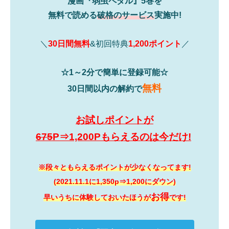
漫画『弱虫ペダル』5巻を
無料で読める
破格のサービス
実施中!
＼
30日間無料
&初回特典
1,200ポイント
／
☆1～2分で簡単に登録可能☆
無料
30日間以内の解約で
お試しポイントが
675
P⇒1,200Pもらえるのは今だけ!
※段々ともらえるポイントが少なくなってます!
(2021.11.1に1,350p⇒1,200にダウン)
お得
早いうちに体験しておいたほうが
です!