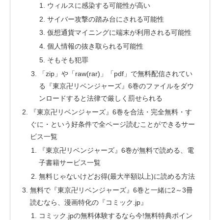
ウィルスに感染する可能性が高い
サイバー攻撃の踏み台にされる可能性
仮想通貨マイニングに端末が利用される可能性
個人情報の抜き取られる可能性
そもそも犯罪
「zip」や「raw(rar)」「pdf」で無料配信されてい
る『東京卍リベンジャーズ』6巻のファイルをダウ
ンロードすると法律で厳しく罰せられる
『東京卍リベンジャーズ』6巻を合法・完全無料・す
ぐに・という好条件で全ページ読むことができるサー
ビス一覧
『東京卍リベンジャーズ』6巻が無料で読める、電
子書籍サービス一覧
無料じゃないけどお得(最大半額以上)に読める方法
無料で『東京卍リベンジャーズ』6巻と一緒に2～3冊
読むなら、漫画特化の『コミック.jp』
コミック.jpの無料体験するなら今!無料特典ポイン