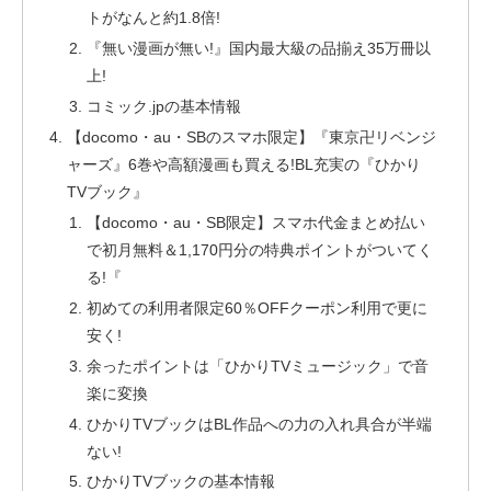
トがなんと約1.8倍!
『無い漫画が無い!』国内最大級の品揃え35万冊以
上!
コミック.jpの基本情報
【docomo・au・SBのスマホ限定】『東京卍リベンジ
ャーズ』6巻や高額漫画も買える!BL充実の『ひかり
TVブック』
【docomo・au・SB限定】スマホ代金まとめ払い
で初月無料＆1,170円分の特典ポイントがついてく
る!『
初めての利用者限定60％OFFクーポン利用で更に
安く!
余ったポイントは「ひかりTVミュージック」で音
楽に変換
ひかりTVブックはBL作品への力の入れ具合が半端
ない!
ひかりTVブックの基本情報