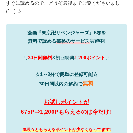
すぐに読めるので、どうぞ最後までご覧くださいまし
(^_-)-☆
漫画『東京卍リベンジャーズ』6巻を
無料で読める
破格のサービス
実施中!
＼
30日間無料
&初回特典
1,200ポイント
／
☆1～2分で簡単に登録可能☆
無料
30日間以内の解約で
お試しポイントが
675
P⇒1,200Pもらえるのは今だけ!
※段々ともらえるポイントが少なくなってます!