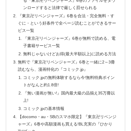
る『東京卍リベンジャーズ』6巻のファイルをダウ
ンロードすると法律で厳しく罰せられる
『東京卍リベンジャーズ』6巻を合法・完全無料・す
ぐに・という好条件で全ページ読むことができるサー
ビス一覧
『東京卍リベンジャーズ』6巻が無料で読める、電
子書籍サービス一覧
無料じゃないけどお得(最大半額以上)に読める方法
無料で『東京卍リベンジャーズ』6巻と一緒に2～3冊
読むなら、漫画特化の『コミック.jp』
コミック.jpの無料体験するなら今!無料特典ポイン
トがなんと約1.8倍!
『無い漫画が無い!』国内最大級の品揃え35万冊以
上!
コミック.jpの基本情報
【docomo・au・SBのスマホ限定】『東京卍リベンジ
ャーズ』6巻や高額漫画も買える!BL充実の『ひかり