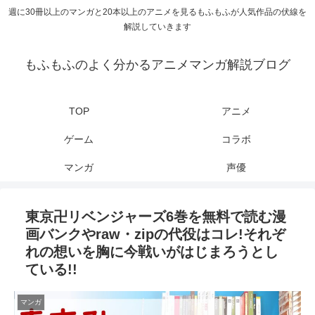
週に30冊以上のマンガと20本以上のアニメを見るもふもふが人気作品の伏線を
解説していきます
もふもふのよく分かるアニメマンガ解説ブログ
TOP
アニメ
ゲーム
コラボ
マンガ
声優
東京卍リベンジャーズ6巻を無料で読む漫
画バンクやraw・zipの代役はコレ!それぞ
れの想いを胸に今戦いがはじまろうとし
ている!!
マンガ