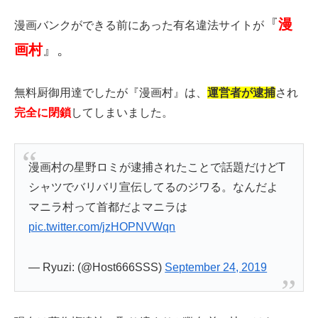
『
漫
漫画バンクができる前にあった有名違法サイトが
画村
』。
無料厨御用達でしたが『漫画村』は、
運営者が逮捕
され
完全に閉鎖
してしまいました。
漫画村の星野ロミが逮捕されたことで話題だけどT
シャツでバリバリ宣伝してるのジワる。なんだよ
マニラ村って首都だよマニラは
pic.twitter.com/jzHOPNVWqn
— Ryuzi: (@Host666SSS)
September 24, 2019