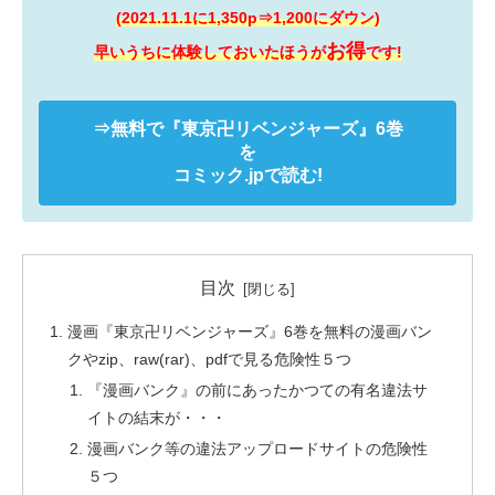
(2021.11.1に1,350p⇒1,200にダウン)
お得
早いうちに体験しておいたほうが
です!
⇒無料で
『東京卍リベンジャーズ』
6巻
を
コミック.jpで読む!
目次
漫画『東京卍リベンジャーズ』6巻を無料の漫画バン
クやzip、raw(rar)、pdfで見る危険性５つ
『漫画バンク』の前にあったかつての有名違法サ
イトの結末が・・・
漫画バンク等の違法アップロードサイトの危険性
５つ