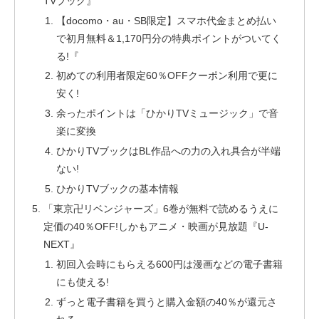
TVブック』
【docomo・au・SB限定】スマホ代金まとめ払い
で初月無料＆1,170円分の特典ポイントがついてく
る!『
初めての利用者限定60％OFFクーポン利用で更に
安く!
余ったポイントは「ひかりTVミュージック」で音
楽に変換
ひかりTVブックはBL作品への力の入れ具合が半端
ない!
ひかりTVブックの基本情報
「東京卍リベンジャーズ」6巻が無料で読めるうえに
定価の40％OFF!しかもアニメ・映画が見放題『U-
NEXT』
初回入会時にもらえる600円は漫画などの電子書籍
にも使える!
ずっと電子書籍を買うと購入金額の40％が還元さ