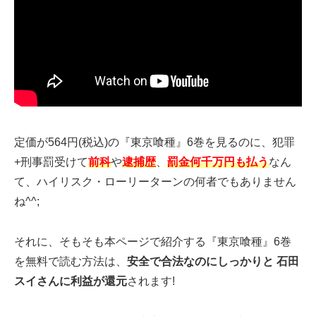
定価が564円(税込)の『東京喰種』6巻を見るのに、犯罪
+刑事罰受けて
前科
や
逮捕歴
、
罰金何千万円も払う
なん
て、ハイリスク・ローリーターンの何者でもありません
ね^^;
それに、そもそも本ページで紹介する『東京喰種』6巻
を無料で読む方法は、
安全で合法なのにしっかりと 石田
スイさんに利益が還元
されます!