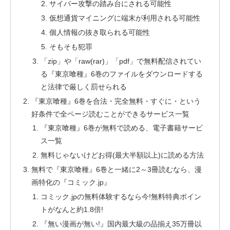
サイバー攻撃の踏み台にされる可能性
仮想通貨マイニングに端末が利用される可能性
個人情報の抜き取られる可能性
そもそも犯罪
「zip」や「raw(rar)」「pdf」で無料配信されてい
る『東京喰種』6巻のファイルをダウンロードする
と法律で厳しく罰せられる
『東京喰種』6巻を合法・完全無料・すぐに・という
好条件で全ページ読むことができるサービス一覧
『東京喰種』6巻が無料で読める、電子書籍サービ
ス一覧
無料じゃないけどお得(最大半額以上)に読める方法
無料で『東京喰種』6巻と一緒に2～3冊読むなら、漫
画特化の『コミック.jp』
コミック.jpの無料体験するなら今!無料特典ポイン
トがなんと約1.8倍!
『無い漫画が無い!』国内最大級の品揃え35万冊以