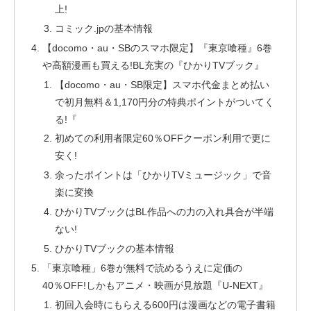
上!
コミック.jpの基本情報
【docomo・au・SBのスマホ限定】『東京喰種』6巻
や高額漫画も買える!BL充実の『ひかりTVブック』
【docomo・au・SB限定】スマホ代金まとめ払い
で初月無料＆1,170円分の特典ポイントがついてく
る!『
初めての利用者限定60％OFFクーポン利用で更に
安く!
余ったポイントは「ひかりTVミュージック」で音
楽に変換
ひかりTVブックはBL作品への力の入れ具合が半端
ない!
ひかりTVブックの基本情報
「東京喰種」6巻が無料で読めるうえに定価の
40％OFF!しかもアニメ・映画が見放題『U-NEXT』
初回入会時にもらえる600円は漫画などの電子書籍