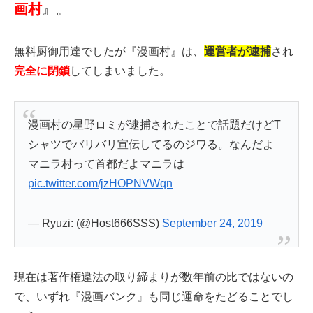
画村
』。
無料厨御用達でしたが『漫画村』は、
運営者が逮捕
され
完全に閉鎖
してしまいました。
漫画村の星野ロミが逮捕されたことで話題だけどT
シャツでバリバリ宣伝してるのジワる。なんだよ
マニラ村って首都だよマニラは
pic.twitter.com/jzHOPNVWqn
— Ryuzi: (@Host666SSS)
September 24, 2019
現在は著作権違法の取り締まりが数年前の比ではないの
で、いずれ『漫画バンク』も同じ運命をたどることでし