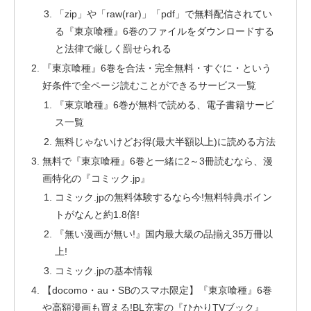
「zip」や「raw(rar)」「pdf」で無料配信されてい
る『東京喰種』6巻のファイルをダウンロードする
と法律で厳しく罰せられる
『東京喰種』6巻を合法・完全無料・すぐに・という
好条件で全ページ読むことができるサービス一覧
『東京喰種』6巻が無料で読める、電子書籍サービ
ス一覧
無料じゃないけどお得(最大半額以上)に読める方法
無料で『東京喰種』6巻と一緒に2～3冊読むなら、漫
画特化の『コミック.jp』
コミック.jpの無料体験するなら今!無料特典ポイン
トがなんと約1.8倍!
『無い漫画が無い!』国内最大級の品揃え35万冊以
上!
コミック.jpの基本情報
【docomo・au・SBのスマホ限定】『東京喰種』6巻
や高額漫画も買える!BL充実の『ひかりTVブック』