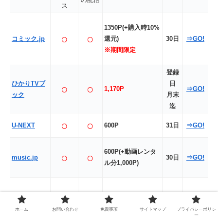
ス
1350P(+購入時10%
○
○
コミック.jp
還元)
30日
⇒GO!
※期間限定
登録
ひかりTVブ
日
○
○
1,170P
⇒GO!
ック
月末
迄
○
○
U-NEXT
600P
31日
⇒GO!
600P(+動画レンタ
○
○
music.jp
30日
⇒GO!
ル分1,000P)
最大900P
(初回
○
○
FOD
100+毎月8の付く日
2週間
⇒GO!
ホーム
お問い合わせ
免責事項
サイトマップ
プライバシーポリシ
ー