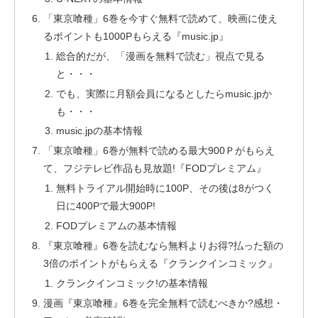
「東京喰種」6巻を今すぐ無料で読めて、映画に使え
るポイントも1000Pもらえる『music.jp』
総合的だが、「漫画を無料で読む」視点で見る
と・・・
でも、実際に月額会員になるとしたらmusic.jpか
も・・・
music.jpの基本情報
「東京喰種」6巻が無料で読める最大900Ｐがもらえ
て、フジテレビ作品も見放題!『FODプレミアム』
無料トライアル開始時に100P、その後は8がつく
日に400Pで最大900P!
FODプレミアムの基本情報
『東京喰種』6巻を読むなら無料よりお得?払った額の
3倍のポイントがもらえる『クランクインコミック』
クランクインコミック!の基本情報
漫画『東京喰種』6巻を完全無料で読むべきか?感想・