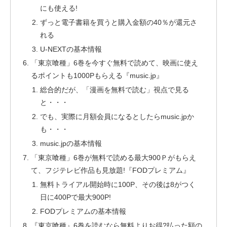
にも使える!
ずっと電子書籍を買うと購入金額の40％が還元さ
れる
U-NEXTの基本情報
「東京喰種」6巻を今すぐ無料で読めて、映画に使え
るポイントも1000Pもらえる『music.jp』
総合的だが、「漫画を無料で読む」視点で見る
と・・・
でも、実際に月額会員になるとしたらmusic.jpか
も・・・
music.jpの基本情報
「東京喰種」6巻が無料で読める最大900Ｐがもらえ
て、フジテレビ作品も見放題!『FODプレミアム』
無料トライアル開始時に100P、その後は8がつく
日に400Pで最大900P!
FODプレミアムの基本情報
『東京喰種』6巻を読むなら無料よりお得?払った額の