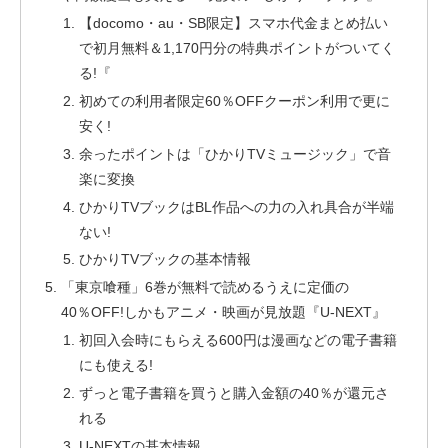
【docomo・au・SB限定】スマホ代金まとめ払い
で初月無料＆1,170円分の特典ポイントがついてく
る!『
初めての利用者限定60％OFFクーポン利用で更に
安く!
余ったポイントは「ひかりTVミュージック」で音
楽に変換
ひかりTVブックはBL作品への力の入れ具合が半端
ない!
ひかりTVブックの基本情報
「東京喰種」6巻が無料で読めるうえに定価の
40％OFF!しかもアニメ・映画が見放題『U-NEXT』
初回入会時にもらえる600円は漫画などの電子書籍
にも使える!
ずっと電子書籍を買うと購入金額の40％が還元さ
れる
U-NEXTの基本情報