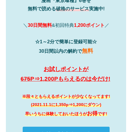
漫画『東京喰種』6巻を
無料で読める
破格のサービス
実施中!
＼
30日間無料
&初回特典
1,200ポイント
／
☆1～2分で簡単に登録可能☆
無料
30日間以内の解約で
お試しポイントが
675
P⇒1,200Pもらえるのは今だけ!
※段々ともらえるポイントが少なくなってます!
(2021.11.1に1,350p⇒1,200にダウン)
お得
早いうちに体験しておいたほうが
です!