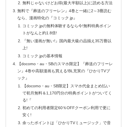
無料じゃないけどお得(最大半額以上)に読める方法
無料で『葬送のフリーレン』4巻と一緒に2～3冊読む
なら、漫画特化の『コミック.jp』
コミック.jpの無料体験するなら今!無料特典ポイン
トがなんと約1.8倍!
『無い漫画が無い!』国内最大級の品揃え35万冊以
上!
コミック.jpの基本情報
【docomo・au・SBのスマホ限定】『葬送のフリーレ
ン』4巻や高額漫画も買える!BL充実の『ひかりTVブ
ック』
【docomo・au・SB限定】スマホ代金まとめ払い
で初月無料＆1,170円分の特典ポイントがついてく
る!『
初めての利用者限定60％OFFクーポン利用で更に
安く!
余ったポイントは「ひかりTVミュージック」で音