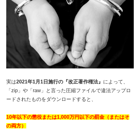
実は
2021年1月1日施行の『改正著作権法』
によって、
「zip」や「raw」と言った圧縮ファイルで違法アップロ
ードされたものをダウンロードすると、
10年以下の懲役または1,000万円以下の罰金（またはそ
の両方）