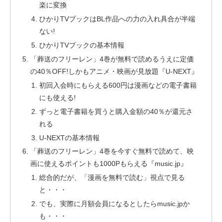
楽に変換
ひかりTVブックはBL作品への力の入れ具合が半端
ない!
ひかりTVブックの基本情報
「葬送のフリーレン」4巻が無料で読めるうえに定価
の40％OFF!しかもアニメ・映画が見放題『U-NEXT』
初回入会時にもらえる600円は漫画などの電子書籍
にも使える!
ずっと電子書籍を買うと購入金額の40％が還元さ
れる
U-NEXTの基本情報
「葬送のフリーレン」4巻を今すぐ無料で読めて、映
画に使えるポイントも1000Pもらえる『music.jp』
総合的だが、「漫画を無料で読む」視点で見る
と・・・
でも、実際に月額会員になるとしたらmusic.jpか
も・・・