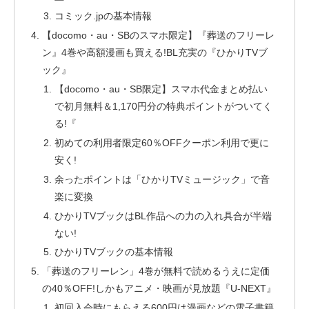
コミック.jpの基本情報
【docomo・au・SBのスマホ限定】『葬送のフリーレ
ン』4巻や高額漫画も買える!BL充実の『ひかりTVブ
ック』
【docomo・au・SB限定】スマホ代金まとめ払い
で初月無料＆1,170円分の特典ポイントがついてく
る!『
初めての利用者限定60％OFFクーポン利用で更に
安く!
余ったポイントは「ひかりTVミュージック」で音
楽に変換
ひかりTVブックはBL作品への力の入れ具合が半端
ない!
ひかりTVブックの基本情報
「葬送のフリーレン」4巻が無料で読めるうえに定価
の40％OFF!しかもアニメ・映画が見放題『U-NEXT』
初回入会時にもらえる600円は漫画などの電子書籍