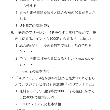
にも使える!
ずっと電子書籍を買うと購入金額の40％が還元さ
れる
U-NEXTの基本情報
「葬送のフリーレン」4巻を今すぐ無料で読めて、映
画に使えるポイントも1000Pもらえる『music.jp』
総合的だが、「漫画を無料で読む」視点で見る
と・・・
でも、実際に月額会員になるとしたらmusic.jpか
も・・・
music.jpの基本情報
「＃タイトル」4巻が無料で読める最大900Ｐがもら
えて、フジテレビ作品も見放題!『FODプレミアム』
無料トライアル開始時に100P、その後は8がつく
日に400Pで最大900P!
FODプレミアムの基本情報