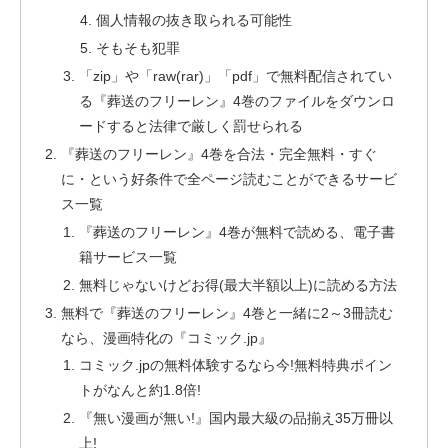
個人情報の抜き取られる可能性
そもそも犯罪
「zip」や「raw(rar)」「pdf」で無料配信されてい
る『葬送のフリーレン』4巻のファイルをダウンロ
ードすると法律で厳しく罰せられる
『葬送のフリーレン』4巻を合法・完全無料・すぐ
に・という好条件で全ページ読むことができるサービ
ス一覧
『葬送のフリーレン』4巻が無料で読める、電子書
籍サービス一覧
無料じゃないけどお得(最大半額以上)に読める方法
無料で『葬送のフリーレン』4巻と一緒に2～3冊読む
なら、漫画特化の『コミック.jp』
コミック.jpの無料体験するなら今!無料特典ポイン
トがなんと約1.8倍!
『無い漫画が無い!』国内最大級の品揃え35万冊以
上!