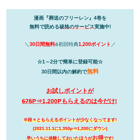
漫画『葬送のフリーレン』4巻を
無料で読める
破格のサービス
実施中!
＼
30日間無料
&初回特典
1,200ポイント
／
☆1～2分で簡単に登録可能☆
無料
30日間以内の解約で
お試しポイントが
675
P⇒1,200Pもらえるのは今だけ!
※段々ともらえるポイントが少なくなってます!
(2021.11.1に1,350p⇒1,200にダウン)
お得
早いうちに体験しておいたほうが
です!