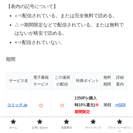
【表内の記号について】
○⇒配信されている。または完全無料で読める。
△⇒期間限定などで配信されている。または無料で
はないが格安で読める。
×⇒配信されていない。
期間
電子書籍
この漫画
無料
詳細
サービス名
特典ポイント
サービス
の配信
期間
案内
1350P(+購入
○
○
コミック.jp
時10%還元)
※
30日
⇒GO!
期間限定
登録
ホーム
お問い合わせ
免責事項
サイトマップ
プライバシーポリシ
ー
ひかりTVブ
日