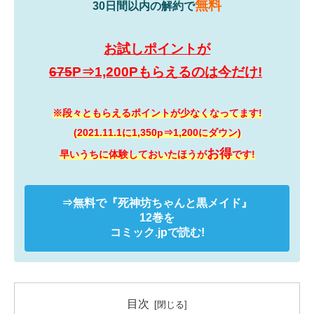
無料
30日間以内の解約で
お試しポイントが
675
P⇒1,200Pもらえるのは今だけ!
※段々ともらえるポイントが少なくなってます!
(2021.11.1に1,350p⇒1,200にダウン)
お得
早いうちに体験しておいたほうが
です!
⇒無料で
『死神坊ちゃんと黒メイド』
12巻を
コミック.jpで読む!
目次