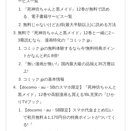
ービス一覧
『死神坊ちゃんと黒メイド』12巻が無料で読め
る、電子書籍サービス一覧
無料じゃないけどお得(最大半額以上)に読める方法
無料で『死神坊ちゃんと黒メイド』12巻と一緒に2～
3冊読むなら、漫画特化の『コミック.jp』
コミック.jpの無料体験するなら今!無料特典ポイン
トがなんと約1.8倍!
『無い漫画が無い!』国内最大級の品揃え35万冊以
上!
コミック.jpの基本情報
【docomo・au・SBのスマホ限定】『死神坊ちゃんと
黒メイド』12巻や高額漫画も買える!BL充実の『ひか
りTVブック』
【docomo・au・SB限定】スマホ代金まとめ払い
で初月無料＆1,170円分の特典ポイントがついてく
る!『