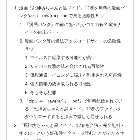
漫画『死神坊ちゃんと黒メイド』12巻を無料の漫画バ
ンクやzip、raw(rar)、pdfで見る危険性５つ
『漫画バンク』の前にあったかつての有名違法サ
イトの結末が・・・
漫画バンク等の違法アップロードサイトの危険性
５つ
ウィルスに感染する可能性が高い
サイバー攻撃の踏み台にされる可能性
仮想通貨マイニングに端末が利用される可能性
個人情報の抜き取られる可能性
そもそも犯罪
「zip」や「raw(rar)」「pdf」で無料配信されてい
る『死神坊ちゃんと黒メイド』12巻のファイルを
ダウンロードすると法律で厳しく罰せられる
『死神坊ちゃんと黒メイド』12巻を合法・完全無料・
すぐに・という好条件で全ページ読むことができるサ