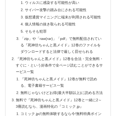
ウィルスに感染する可能性が高い
サイバー攻撃の踏み台にされる可能性
仮想通貨マイニングに端末が利用される可能性
個人情報の抜き取られる可能性
そもそも犯罪
「zip」や「raw(rar)」「pdf」で無料配信されてい
る『死神坊ちゃんと黒メイド』12巻のファイルを
ダウンロードすると法律で厳しく罰せられる
『死神坊ちゃんと黒メイド』12巻を合法・完全無料・
すぐに・という好条件で全ページ読むことができるサ
ービス一覧
『死神坊ちゃんと黒メイド』12巻が無料で読め
る、電子書籍サービス一覧
無料じゃないけどお得(最大半額以上)に読める方法
無料で『死神坊ちゃんと黒メイド』12巻と一緒に2～
3冊読むなら、漫画特化の『コミック.jp』
コミック.jpの無料体験するなら今!無料特典ポイン