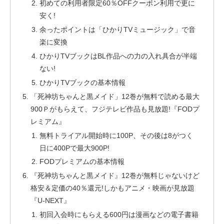
初めての利用者限定60％OFFクーポン利用で更に
安く!
余ったポイントは「ひかりTVミュージック」で音
楽に変換
ひかりTVブックはBL作品への力の入れ具合が半端
ない!
ひかりTVブックの基本情報
「死神坊ちゃんと黒メイド」12巻が無料で読める最大
900Ｐがもらえて、フジテレビ作品も見放題!『FODプ
レミアム』
無料トライアル開始時に100P、その後は8がつく
日に400Pで最大900P!
FODプレミアムの基本情報
『死神坊ちゃんと黒メイド』12巻が無料じゃないけど
格安＆定価の40％還元!しかもアニメ・映画が見放題
『U-NEXT』
初回入会時にもらえる600円は漫画などの電子書籍