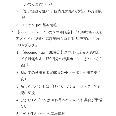
トがなんと約1.8倍!
『無い漫画が無い!』国内最大級の品揃え35万冊以
上!
コミック.jpの基本情報
【docomo・au・SBのスマホ限定】『死神坊ちゃんと
黒メイド』12巻や高額漫画も買える!BL充実の『ひか
りTVブック』
【docomo・au・SB限定】スマホ代金まとめ払い
で初月無料＆1,170円分の特典ポイントがついてく
る!『
初めての利用者限定60％OFFクーポン利用で更に
安く!
余ったポイントは「ひかりTVミュージック」で音
楽に変換
ひかりTVブックはBL作品への力の入れ具合が半端
ない!
ひかりTVブックの基本情報