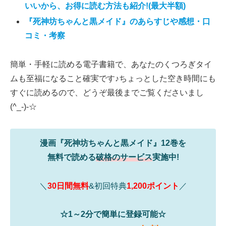
いいから、お得に読む方法も紹介!(最大半額)
『死神坊ちゃんと黒メイド』のあらすじや感想・口
コミ・考察
簡単・手軽に読める電子書籍で、あなたのくつろぎタイ
ムも至福になること確実です♪ちょっとした空き時間にも
すぐに読めるので、どうぞ最後までご覧くださいまし
(^_-)-☆
漫画『死神坊ちゃんと黒メイド』12巻を
無料で読める
破格のサービス
実施中!
＼
30日間無料
&初回特典
1,200ポイント
／
☆1～2分で簡単に登録可能☆