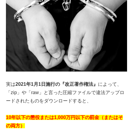
実は
2021年1月1日施行の『改正著作権法』
によって、
「zip」や「raw」と言った圧縮ファイルで違法アップロ
ードされたものをダウンロードすると、
10年以下の懲役または1,000万円以下の罰金（またはそ
の両方）