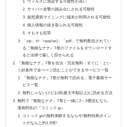
ウィルスに感染する可能性が高い
サイバー攻撃の踏み台にされる可能性
仮想通貨マイニングに端末が利用される可能性
個人情報の抜き取られる可能性
そもそも犯罪
「zip」や「raw(rar)」「pdf」で無料配信されてい
る『無能なナナ』7巻のファイルをダウンロードす
ると法律で厳しく罰せられる
『無能なナナ』7巻を合法・完全無料・すぐに・とい
う好条件で全ページ読むことができるサービス一覧
『無能なナナ』7巻が無料で読める、電子書籍サー
ビス一覧
無料じゃないけどお得(最大半額以上)に読める方法
無料で『無能なナナ』7巻と一緒に2～3冊読むなら、
漫画特化の『コミック.jp』
コミック.jpの無料体験するなら今!無料特典ポイン
トがなんと約1.8倍!