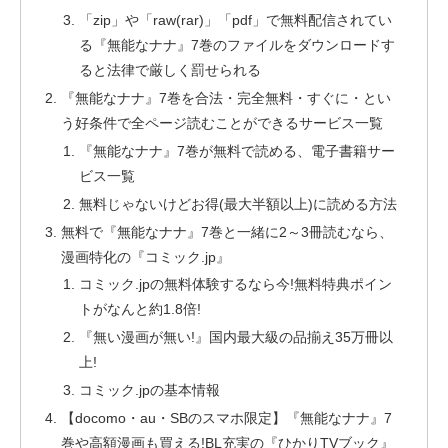
「zip」や「raw(rar)」「pdf」で無料配信されてい
る『無能なナナ』7巻のファイルをダウンロードす
ると法律で厳しく罰せられる
『無能なナナ』7巻を合法・完全無料・すぐに・とい
う好条件で全ページ読むことができるサービス一覧
『無能なナナ』7巻が無料で読める、電子書籍サー
ビス一覧
無料じゃないけどお得(最大半額以上)に読める方法
無料で『無能なナナ』7巻と一緒に2～3冊読むなら、
漫画特化の『コミック.jp』
コミック.jpの無料体験するなら今!無料特典ポイン
トがなんと約1.8倍!
『無い漫画が無い!』国内最大級の品揃え35万冊以
上!
コミック.jpの基本情報
【docomo・au・SBのスマホ限定】『無能なナナ』7
巻や高額漫画も買える!BL充実の『ひかりTVブック』