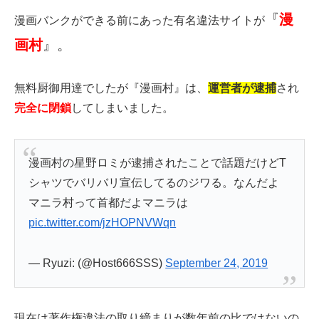
『
漫
漫画バンクができる前にあった有名違法サイトが
画村
』。
無料厨御用達でしたが『漫画村』は、
運営者が逮捕
され
完全に閉鎖
してしまいました。
漫画村の星野ロミが逮捕されたことで話題だけどT
シャツでバリバリ宣伝してるのジワる。なんだよ
マニラ村って首都だよマニラは
pic.twitter.com/jzHOPNVWqn
— Ryuzi: (@Host666SSS)
September 24, 2019
現在は著作権違法の取り締まりが数年前の比ではないの