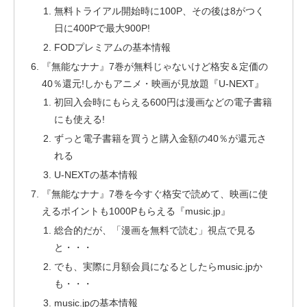
無料トライアル開始時に100P、その後は8がつく
日に400Pで最大900P!
FODプレミアムの基本情報
『無能なナナ』7巻が無料じゃないけど格安＆定価の
40％還元!しかもアニメ・映画が見放題『U-NEXT』
初回入会時にもらえる600円は漫画などの電子書籍
にも使える!
ずっと電子書籍を買うと購入金額の40％が還元さ
れる
U-NEXTの基本情報
『無能なナナ』7巻を今すぐ格安で読めて、映画に使
えるポイントも1000Pもらえる『music.jp』
総合的だが、「漫画を無料で読む」視点で見る
と・・・
でも、実際に月額会員になるとしたらmusic.jpか
も・・・
music.jpの基本情報