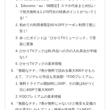
【docomo・au・SB限定】スマホ代金まとめ払い
で初月無料＆1,170円分の特典ポイントがついてく
る!『
初めての利用者限定60％OFFクーポン利用で更に
安く!
余ったポイントは「ひかりTVミュージック」で音
楽に変換
ひかりTVブックはBL作品への力の入れ具合が半端
ない!
ひかりTVブックの基本情報
「無能なナナ」7巻が無料で読める最大900Ｐがもら
えて、フジテレビ作品も見放題!『FODプレミアム』
無料トライアル開始時に100P、その後は8がつく
日に400Pで最大900P!
FODプレミアムの基本情報
『無能なナナ』7巻が無料じゃないけど格安＆定価の
40％還元!しかもアニメ・映画が見放題『U-NEXT』