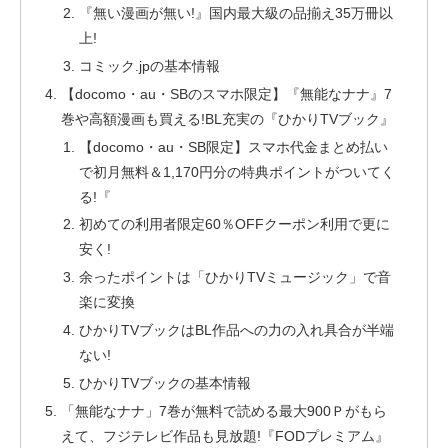
『無い漫画が無い!』国内最大級の品揃え35万冊以
上!
コミック.jpの基本情報
【docomo・au・SBのスマホ限定】『無能なナナ』7
巻や高額漫画も買える!BL充実の『ひかりTVブック』
【docomo・au・SB限定】スマホ代金まとめ払い
で初月無料＆1,170円分の特典ポイントがついてく
る!『
初めての利用者限定60％OFFクーポン利用で更に
安く!
余ったポイントは「ひかりTVミュージック」で音
楽に変換
ひかりTVブックはBL作品への力の入れ具合が半端
ない!
ひかりTVブックの基本情報
「無能なナナ」7巻が無料で読める最大900Ｐがもら
えて、フジテレビ作品も見放題!『FODプレミアム』