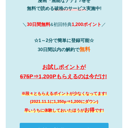
漫画『無能なナナ』7巻を
無料で読める
破格のサービス
実施中!
＼
30日間無料
&初回特典
1,200ポイント
／
☆1～2分で簡単に登録可能☆
無料
30日間以内の解約で
お試しポイントが
675
P⇒1,200Pもらえるのは今だけ!
※段々ともらえるポイントが少なくなってます!
(2021.11.1に1,350p⇒1,200にダウン)
お得
早いうちに体験しておいたほうが
です!