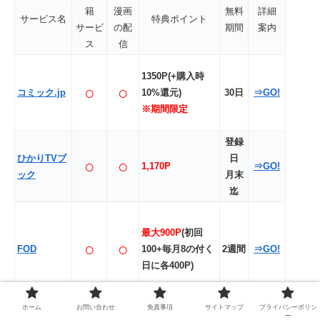
籍
漫画
無料
詳細
サービス名
特典ポイント
サービ
の配
期間
案内
ス
信
1350P(+購入時
○
○
コミック.jp
10%還元)
30日
⇒GO!
※期間限定
登録
ひかりTVブ
日
○
○
1,170P
⇒GO!
ック
月末
迄
最大900P
(初回
○
○
FOD
100+毎月8の付く
2週間
⇒GO!
日に各400P)
ホーム
お問い合わせ
免責事項
サイトマップ
プライバシーポリシ
○
△
U-NEXT
600P
31日
⇒GO!
ー