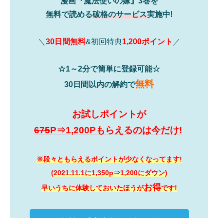
漫画『魔法使いの嫁』3巻を
無料で読める
破格のサービス
実施中!
＼
30日間無料
&初回特典
1,200ポイント
／
☆1～2分で簡単に登録可能☆
無料
30日間以内の解約で
お試しポイントが
675
P⇒1,200Pもらえるのは今だけ!
※段々ともらえるポイントが少なくなってます!
(2021.11.1に1,350p⇒1,200にダウン)
お得
早いうちに体験しておいたほうが
です!