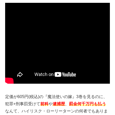
定価が605円(税込)の『魔法使いの嫁』3巻を見るのに、
犯罪+刑事罰受けて
前科
や
逮捕歴
、
罰金何千万円も払う
なんて、ハイリスク・ローリーターンの何者でもありま