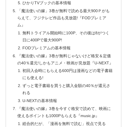
ひかりTVブックの基本情報
「魔法使いの嫁」3巻が無料で読める最大900Ｐがも
らえて、フジテレビ作品も見放題!『FODプレミア
ム』
無料トライアル開始時に100P、その後は8がつく
日に400Pで最大900P!
FODプレミアムの基本情報
『魔法使いの嫁』3巻が無料じゃないけど格安＆定価
の40％還元!しかもアニメ・映画が見放題『U-NEXT』
初回入会時にもらえる600円は漫画などの電子書籍
にも使える!
ずっと電子書籍を買うと購入金額の40％が還元さ
れる
U-NEXTの基本情報
『魔法使いの嫁』3巻を今すぐ格安で読めて、映画に
使えるポイントも1000Pもらえる『music.jp』
総合的だが、「漫画を無料で読む」視点で見る