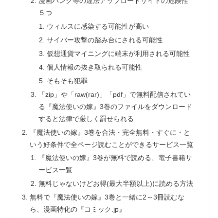
漫画バンク等の違法アップロードサイトの危険性
５つ
ウィルスに感染する可能性が高い
サイバー攻撃の踏み台にされる可能性
仮想通貨マイニングに端末が利用される可能性
個人情報の抜き取られる可能性
そもそも犯罪
「zip」や「raw(rar)」「pdf」で無料配信されてい
る『魔法使いの嫁』3巻のファイルをダウンロード
すると法律で厳しく罰せられる
『魔法使いの嫁』3巻を合法・完全無料・すぐに・と
いう好条件で全ページ読むことができるサービス一覧
『魔法使いの嫁』3巻が無料で読める、電子書籍サ
ービス一覧
無料じゃないけどお得(最大半額以上)に読める方法
無料で『魔法使いの嫁』3巻と一緒に2～3冊読むな
ら、漫画特化の『コミック.jp』