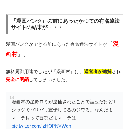
『漫画バンク』の前にあったかつての有名違法
サイトの結末が・・・
『
漫
漫画バンクができる前にあった有名違法サイトが
画村
』。
無料厨御用達でしたが『漫画村』は、
運営者が逮捕
され
完全に閉鎖
してしまいました。
漫画村の星野ロミが逮捕されたことで話題だけどT
シャツでバリバリ宣伝してるのジワる。なんだよ
マニラ村って首都だよマニラは
pic.twitter.com/jzHOPNVWqn