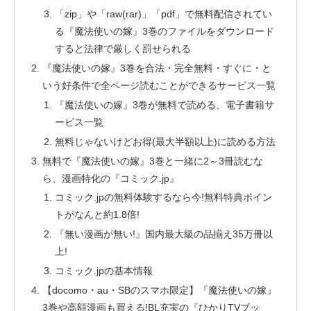
「zip」や「raw(rar)」「pdf」で無料配信されてい
る『魔法使いの嫁』3巻のファイルをダウンロード
すると法律で厳しく罰せられる
『魔法使いの嫁』3巻を合法・完全無料・すぐに・と
いう好条件で全ページ読むことができるサービス一覧
『魔法使いの嫁』3巻が無料で読める、電子書籍サ
ービス一覧
無料じゃないけどお得(最大半額以上)に読める方法
無料で『魔法使いの嫁』3巻と一緒に2～3冊読むな
ら、漫画特化の『コミック.jp』
コミック.jpの無料体験するなら今!無料特典ポイン
トがなんと約1.8倍!
『無い漫画が無い!』国内最大級の品揃え35万冊以
上!
コミック.jpの基本情報
【docomo・au・SBのスマホ限定】『魔法使いの嫁』
3巻や高額漫画も買える!BL充実の『ひかりTVブッ