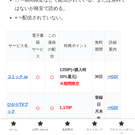
はないが格安で読める。
×⇒配信されていない。
電子書
この
籍
漫画
無料
詳細
サービス名
特典ポイント
サービ
の配
期間
案内
ス
信
1350P(+購入時
○
○
コミック.jp
10%還元)
30日
⇒GO!
※期間限定
登録
ひかりTVブ
日
○
○
1,170P
⇒GO!
ック
月末
迄
ホーム
お問い合わせ
免責事項
サイトマップ
プライバシーポリシ
ー