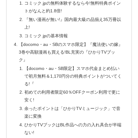
コミック.jpの無料体験するなら今!無料特典ポイン
トがなんと約1.8倍!
『無い漫画が無い!』国内最大級の品揃え35万冊以
上!
コミック.jpの基本情報
【docomo・au・SBのスマホ限定】『魔法使いの嫁』
3巻や高額漫画も買える!BL充実の『ひかりTVブッ
ク』
【docomo・au・SB限定】スマホ代金まとめ払い
で初月無料＆1,170円分の特典ポイントがついてく
る!『
初めての利用者限定60％OFFクーポン利用で更に
安く!
余ったポイントは「ひかりTVミュージック」で音
楽に変換
ひかりTVブックはBL作品への力の入れ具合が半端
ない!