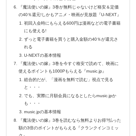
『魔法使いの嫁』3巻が無料じゃないけど格安＆定価
の40％還元!しかもアニメ・映画が見放題『U-NEXT』
初回入会時にもらえる600円は漫画などの電子書籍
にも使える!
ずっと電子書籍を買うと購入金額の40％が還元さ
れる
U-NEXTの基本情報
『魔法使いの嫁』3巻を今すぐ格安で読めて、映画に
使えるポイントも1000Pもらえる『music.jp』
総合的だが、「漫画を無料で読む」視点で見る
と・・・
でも、実際に月額会員になるとしたらmusic.jpか
も・・・
music.jpの基本情報
『魔法使いの嫁』3巻を読むなら無料よりお得?払った
額の3倍のポイントがもらえる『クランクインコミッ
ク』