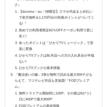
ク』
【docomo・au・SB限定】スマホ代金まとめ払い
で初月無料＆1,170円分の特典ポイントがついてく
る!『
初めての利用者限定60％OFFクーポン利用で更に
安く!
余ったポイントは「ひかりTVミュージック」で音
楽に変換
ひかりTVブックはBL作品への力の入れ具合が半端
ない!
ひかりTVブックの基本情報
「魔法使いの嫁」3巻が無料で読める最大900Ｐがも
らえて、フジテレビ作品も見放題!『FODプレミア
ム』
無料トライアル開始時に100P、その後は8がつく
日に400Pで最大900P!
FODプレミアムの基本情報