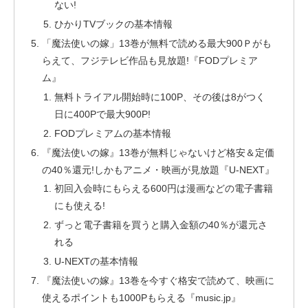
ない!
ひかりTVブックの基本情報
「魔法使いの嫁」13巻が無料で読める最大900Ｐがも
らえて、フジテレビ作品も見放題!『FODプレミア
ム』
無料トライアル開始時に100P、その後は8がつく
日に400Pで最大900P!
FODプレミアムの基本情報
『魔法使いの嫁』13巻が無料じゃないけど格安＆定価
の40％還元!しかもアニメ・映画が見放題『U-NEXT』
初回入会時にもらえる600円は漫画などの電子書籍
にも使える!
ずっと電子書籍を買うと購入金額の40％が還元さ
れる
U-NEXTの基本情報
『魔法使いの嫁』13巻を今すぐ格安で読めて、映画に
使えるポイントも1000Pもらえる『music.jp』