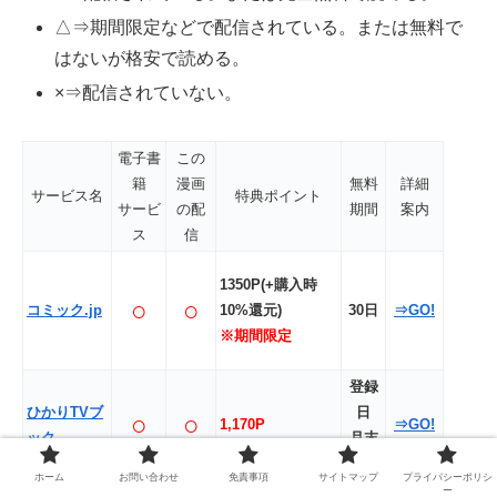
△⇒期間限定などで配信されている。または無料で
はないが格安で読める。
×⇒配信されていない。
電子書
この
籍
漫画
無料
詳細
サービス名
特典ポイント
サービ
の配
期間
案内
ス
信
1350P(+購入時
○
○
コミック.jp
10%還元)
30日
⇒GO!
※期間限定
登録
ひかりTVブ
日
○
○
1,170P
⇒GO!
ック
月末
迄
ホーム
お問い合わせ
免責事項
サイトマップ
プライバシーポリシ
ー