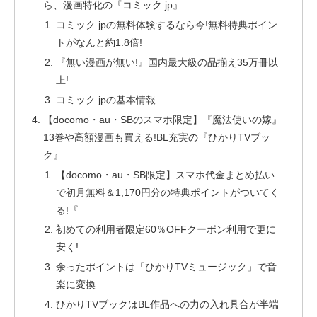
ら、漫画特化の『コミック.jp』
コミック.jpの無料体験するなら今!無料特典ポイン
トがなんと約1.8倍!
『無い漫画が無い!』国内最大級の品揃え35万冊以
上!
コミック.jpの基本情報
【docomo・au・SBのスマホ限定】『魔法使いの嫁』
13巻や高額漫画も買える!BL充実の『ひかりTVブッ
ク』
【docomo・au・SB限定】スマホ代金まとめ払い
で初月無料＆1,170円分の特典ポイントがついてく
る!『
初めての利用者限定60％OFFクーポン利用で更に
安く!
余ったポイントは「ひかりTVミュージック」で音
楽に変換
ひかりTVブックはBL作品への力の入れ具合が半端