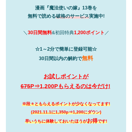
漫画『魔法使いの嫁』13巻を
無料で読める
破格のサービス
実施中!
＼
30日間無料
&初回特典
1,200ポイント
／
☆1～2分で簡単に登録可能☆
無料
30日間以内の解約で
お試しポイントが
675
P⇒1,200Pもらえるのは今だけ!
※段々ともらえるポイントが少なくなってます!
(2021.11.1に1,350p⇒1,200にダウン)
お得
早いうちに体験しておいたほうが
です!