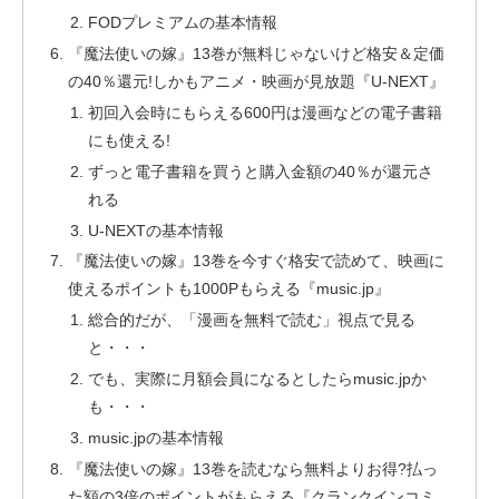
FODプレミアムの基本情報
『魔法使いの嫁』13巻が無料じゃないけど格安＆定価
の40％還元!しかもアニメ・映画が見放題『U-NEXT』
初回入会時にもらえる600円は漫画などの電子書籍
にも使える!
ずっと電子書籍を買うと購入金額の40％が還元さ
れる
U-NEXTの基本情報
『魔法使いの嫁』13巻を今すぐ格安で読めて、映画に
使えるポイントも1000Pもらえる『music.jp』
総合的だが、「漫画を無料で読む」視点で見る
と・・・
でも、実際に月額会員になるとしたらmusic.jpか
も・・・
music.jpの基本情報
『魔法使いの嫁』13巻を読むなら無料よりお得?払っ
た額の3倍のポイントがもらえる『クランクインコミ