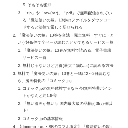
そもそも犯罪
「zip」や「raw(rar)」「pdf」で無料配信されてい
る『魔法使いの嫁』13巻のファイルをダウンロー
ドすると法律で厳しく罰せられる
『魔法使いの嫁』13巻を合法・完全無料・すぐに・と
いう好条件で全ページ読むことができるサービス一覧
『魔法使いの嫁』13巻が無料で読める、電子書籍
サービス一覧
無料じゃないけどお得(最大半額以上)に読める方法
無料で『魔法使いの嫁』13巻と一緒に2～3冊読むな
ら、漫画特化の『コミック.jp』
コミック.jpの無料体験するなら今!無料特典ポイン
トがなんと約1.8倍!
『無い漫画が無い!』国内最大級の品揃え35万冊以
上!
コミック.jpの基本情報
【docomo・au・SBのスマホ限定】『魔法使いの嫁』