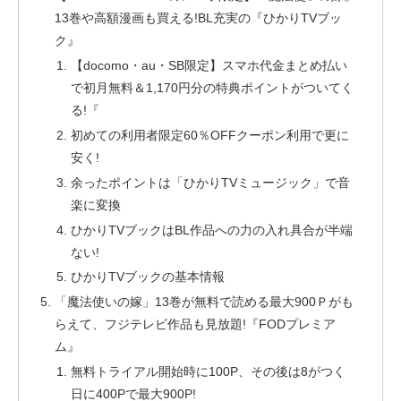
13巻や高額漫画も買える!BL充実の『ひかりTVブッ
ク』
【docomo・au・SB限定】スマホ代金まとめ払い
で初月無料＆1,170円分の特典ポイントがついてく
る!『
初めての利用者限定60％OFFクーポン利用で更に
安く!
余ったポイントは「ひかりTVミュージック」で音
楽に変換
ひかりTVブックはBL作品への力の入れ具合が半端
ない!
ひかりTVブックの基本情報
「魔法使いの嫁」13巻が無料で読める最大900Ｐがも
らえて、フジテレビ作品も見放題!『FODプレミア
ム』
無料トライアル開始時に100P、その後は8がつく
日に400Pで最大900P!