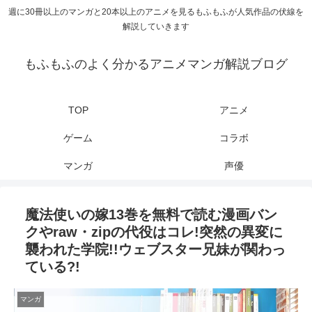
週に30冊以上のマンガと20本以上のアニメを見るもふもふが人気作品の伏線を
解説していきます
もふもふのよく分かるアニメマンガ解説ブログ
TOP
アニメ
ゲーム
コラボ
マンガ
声優
魔法使いの嫁13巻を無料で読む漫画バン
クやraw・zipの代役はコレ!突然の異変に
襲われた学院!!ウェブスター兄妹が関わっ
ている?!
マンガ