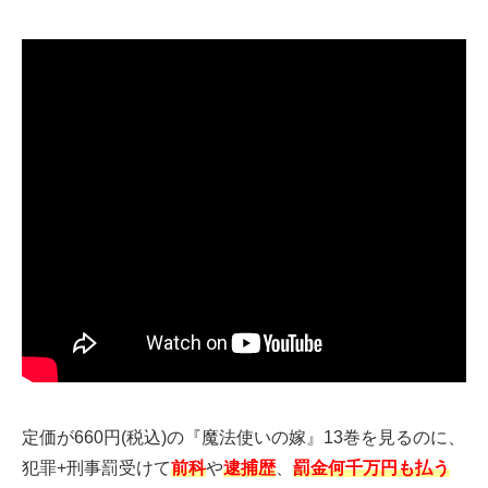
定価が660円(税込)の『魔法使いの嫁』13巻を見るのに、
犯罪+刑事罰受けて
前科
や
逮捕歴
、
罰金何千万円も払う