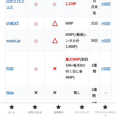
ひかりTVブ
日
○
○
1,170P
⇒GO!
ック
月末
迄
○
△
U-NEXT
600P
31日
⇒GO!
600P(+動画レ
○
△
music.jp
ンタル分
30日
⇒GO!
1,000P)
最大900P
(初回
100+毎月8の
2週
○
×
FOD
⇒GO!
付く日に各
間
400P)
2週
×
×
Hulu
無し
–
間
2週
×
×
AbemaTV
無し
–
間
ホーム
お問い合わせ
免責事項
サイトマップ
プライバシーポリシ
ー