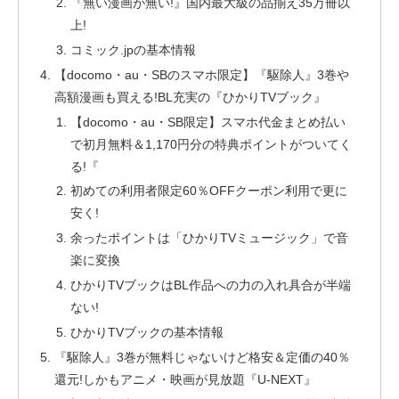
『無い漫画が無い!』国内最大級の品揃え35万冊以
上!
コミック.jpの基本情報
【docomo・au・SBのスマホ限定】『駆除人』3巻や
高額漫画も買える!BL充実の『ひかりTVブック』
【docomo・au・SB限定】スマホ代金まとめ払い
で初月無料＆1,170円分の特典ポイントがついてく
る!『
初めての利用者限定60％OFFクーポン利用で更に
安く!
余ったポイントは「ひかりTVミュージック」で音
楽に変換
ひかりTVブックはBL作品への力の入れ具合が半端
ない!
ひかりTVブックの基本情報
『駆除人』3巻が無料じゃないけど格安＆定価の40％
還元!しかもアニメ・映画が見放題『U-NEXT』