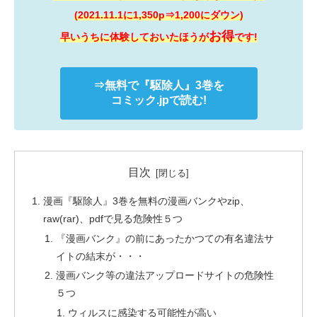
(2021.11.1に1,350p⇒1,200にダウン)
お得
早いうちに体験しておいたほうが
です!
⇒無料で
『駆除人』
3巻を
コミック.jpで読む!
目次
漫画『駆除人』3巻を無料の漫画バンクやzip、
raw(rar)、pdfで見る危険性５つ
『漫画バンク』の前にあったかつての有名違法サ
イトの結末が・・・
漫画バンク等の違法アップロードサイトの危険性
５つ
ウィルスに感染する可能性が高い