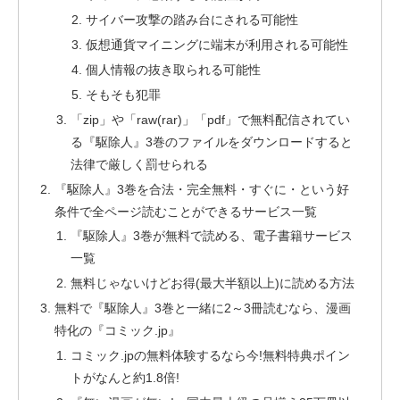
サイバー攻撃の踏み台にされる可能性
仮想通貨マイニングに端末が利用される可能性
個人情報の抜き取られる可能性
そもそも犯罪
「zip」や「raw(rar)」「pdf」で無料配信されてい
る『駆除人』3巻のファイルをダウンロードすると
法律で厳しく罰せられる
『駆除人』3巻を合法・完全無料・すぐに・という好
条件で全ページ読むことができるサービス一覧
『駆除人』3巻が無料で読める、電子書籍サービス
一覧
無料じゃないけどお得(最大半額以上)に読める方法
無料で『駆除人』3巻と一緒に2～3冊読むなら、漫画
特化の『コミック.jp』
コミック.jpの無料体験するなら今!無料特典ポイン
トがなんと約1.8倍!