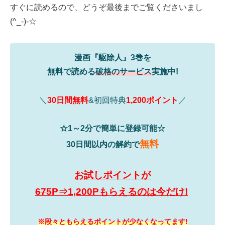
すぐに読めるので、どうぞ最後までご覧くださいまし
(^_-)-☆
漫画『駆除人』3巻を
無料で読める
破格のサービス
実施中!
＼
30日間無料
&初回特典
1,200ポイント
／
☆1～2分で簡単に登録可能☆
無料
30日間以内の解約で
お試しポイントが
675
P⇒1,200Pもらえるのは今だけ!
※段々ともらえるポイントが少なくなってます!