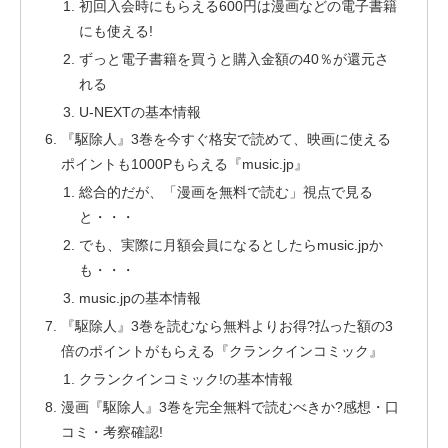
初回入会時にもらえる600円は漫画などの電子書籍
にも使える!
ずっと電子書籍を買うと購入金額の40％が還元さ
れる
U-NEXTの基本情報
『駆除人』3巻を今すぐ格安で読めて、映画に使える
ポイントも1000Pもらえる『music.jp』
総合的だが、「漫画を無料で読む」視点で見る
と・・・
でも、実際に月額会員になるとしたらmusic.jpか
も・・・
music.jpの基本情報
『駆除人』3巻を読むなら無料よりお得?払った額の3
倍のポイントがもらえる『クランクインコミック』
クランクインコミック!の基本情報
漫画『駆除人』3巻を完全無料で読むべきか?感想・口
コミ・考察確認!