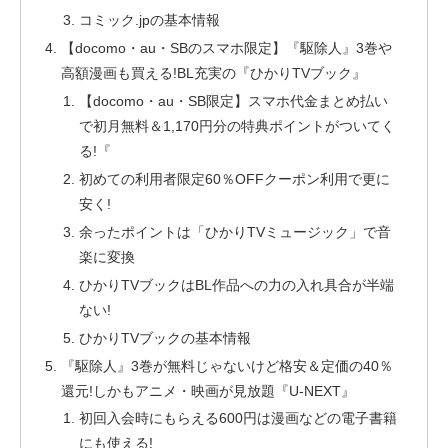
コミック.jpの基本情報
【docomo・au・SBのスマホ限定】『駆除人』3巻や
高額漫画も買える!BL充実の『ひかりTVブック』
【docomo・au・SB限定】スマホ代金まとめ払い
で初月無料＆1,170円分の特典ポイントがついてく
る!『
初めての利用者限定60％OFFクーポン利用で更に
安く!
余ったポイントは「ひかりTVミュージック」で音
楽に変換
ひかりTVブックはBL作品への力の入れ具合が半端
ない!
ひかりTVブックの基本情報
『駆除人』3巻が無料じゃないけど格安＆定価の40％
還元!しかもアニメ・映画が見放題『U-NEXT』
初回入会時にもらえる600円は漫画などの電子書籍
にも使える!