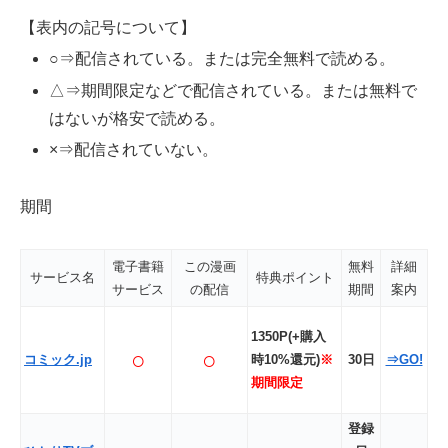
【表内の記号について】
○⇒配信されている。または完全無料で読める。
△⇒期間限定などで配信されている。または無料で
はないが格安で読める。
×⇒配信されていない。
期間
電子書籍
この漫画
無料
詳細
サービス名
特典ポイント
サービス
の配信
期間
案内
1350P(+購入
○
○
コミック.jp
時10%還元)
※
30日
⇒GO!
期間限定
登録