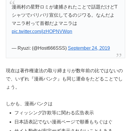
漫画村の星野ロミが逮捕されたことで話題だけどT
シャツでバリバリ宣伝してるのジワる。なんだよ
マニラ村って首都だよマニラは
pic.twitter.com/jzHOPNVWqn
— Ryuzi: (@Host666SSS)
September 24, 2019
現在は著作権違法の取り締まりが数年前の比ではないの
で、いずれ『漫画バンク』も同じ運命をたどることでし
ょう。
しかも、漫画バンクは
フィッシング詐欺等に関わる広告表示
日本語表記でない漫画ページで順番もちぐはぐ
サイト動作が安定せず表示されないこともある