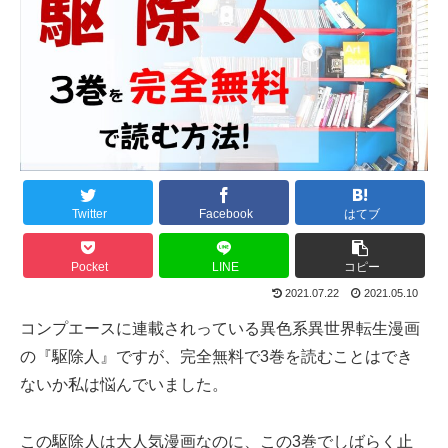
Twitter
Facebook
はてブ
Pocket
LINE
コピー
2021.07.22
2021.05.10
コンプエースに連載されっている異色系異世界転生漫画
の『駆除人』ですが、完全無料で3巻を読むことはでき
ないか私は悩んでいました。
この駆除人は大人気漫画なのに、この3巻でしばらく止