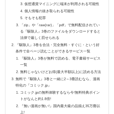
仮想通貨マイニングに端末が利用される可能性
個人情報の抜き取られる可能性
そもそも犯罪
「zip」や「raw(rar)」「pdf」で無料配信されてい
る『駆除人』3巻のファイルをダウンロードすると
法律で厳しく罰せられる
『駆除人』3巻を合法・完全無料・すぐに・という好
条件で全ページ読むことができるサービス一覧
『駆除人』3巻が無料で読める、電子書籍サービス
一覧
無料じゃないけどお得(最大半額以上)に読める方法
無料で『駆除人』3巻と一緒に2～3冊読むなら、漫画
特化の『コミック.jp』
コミック.jpの無料体験するなら今!無料特典ポイン
トがなんと約1.8倍!
『無い漫画が無い!』国内最大級の品揃え35万冊以
上!