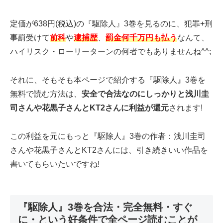
定価が638円(税込)の『駆除人』3巻を見るのに、犯罪+刑
事罰受けて
前科
や
逮捕歴
、
罰金何千万円も払う
なんて、
ハイリスク・ローリーターンの何者でもありませんね^^;
それに、そもそも本ページで紹介する『駆除人』3巻を
無料で読む方法は、
安全で合法なのにしっかりと浅川圭
司さんや花黒子さんとKT2さんに利益が還元
されます!
この利益を元にもっと『駆除人』3巻の作者：浅川圭司
さんや花黒子さんとKT2さんには、引き続きいい作品を
書いてもらいたいですね!
『駆除人』3巻を合法・完全無料・すぐ
に・という好条件で全ページ読むことが