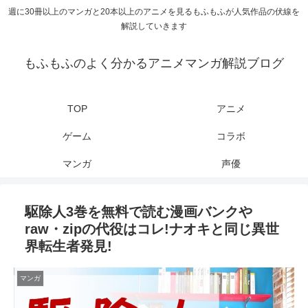
週に30冊以上のマンガと20本以上のアニメを見るもふもふが人気作品の伏線を
解説していきます
もふもふのよく分かるアニメマンガ解説ブログ
TOP
アニメ
ゲーム
コラボ
マンガ
声優
駆除人3巻を無料で読む漫画バンクや
raw・zipの代役はコレ!ナオキと同じ異世
界転生者発見!
マンガ