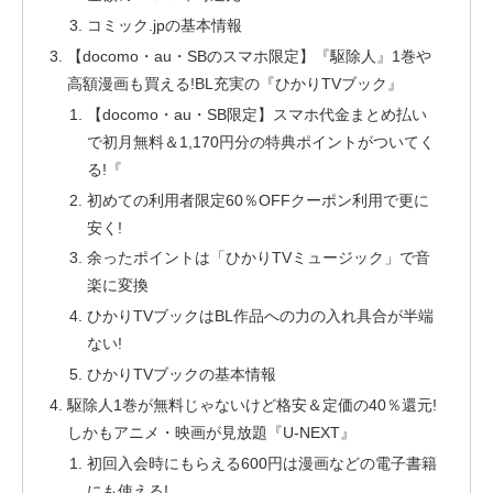
コミック.jpの基本情報
【docomo・au・SBのスマホ限定】『駆除人』1巻や
高額漫画も買える!BL充実の『ひかりTVブック』
【docomo・au・SB限定】スマホ代金まとめ払い
で初月無料＆1,170円分の特典ポイントがついてく
る!『
初めての利用者限定60％OFFクーポン利用で更に
安く!
余ったポイントは「ひかりTVミュージック」で音
楽に変換
ひかりTVブックはBL作品への力の入れ具合が半端
ない!
ひかりTVブックの基本情報
駆除人1巻が無料じゃないけど格安＆定価の40％還元!
しかもアニメ・映画が見放題『U-NEXT』
初回入会時にもらえる600円は漫画などの電子書籍
にも使える!