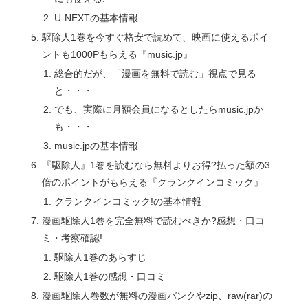
U-NEXTの基本情報
駆除人1巻を今すぐ格安で読めて、映画に使えるポイ
ントも1000Pもらえる『music.jp』
総合的だが、「漫画を無料で読む」視点で見る
と・・・
でも、実際に月額会員になるとしたらmusic.jpか
も・・・
music.jpの基本情報
『駆除人』1巻を読むなら無料よりお得?払った額の3
倍のポイントがもらえる『クランクインコミック』
クランクインコミック!の基本情報
漫画駆除人1巻を完全無料で読むべきか?感想・口コ
ミ・考察確認!
駆除人1巻のあらすじ
駆除人1巻の感想・口コミ
漫画駆除人巻数が無料の漫画バンクやzip、raw(rar)の