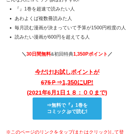
『』1巻を超速で読みたい人
あわよくば複数冊読みた人
毎月読む漫画が決まっていて予算が1500円程度の人
読みたい漫画が600円を超えてる人
＼
30日間無料
&初回特典
1,350Pポイント
／
今だけ!お試しポイントが
1,350にUP!
675Ｐ
⇒
(2021年6月1日１８：００まで)
⇒無料で『』1巻を
コミック.jpで読む!
※このページのリンクをタップ(またはクリック)して登