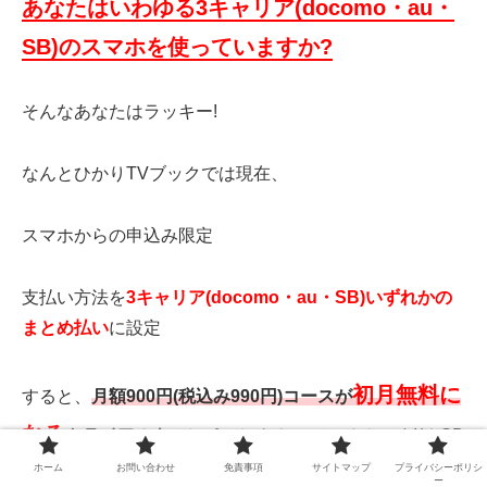
あなたはいわゆる3キャリア(docomo・au・
SB)のスマホを使っていますか?
そんなあなたはラッキー!
なんとひかりTVブックでは現在、
スマホからの申込み限定
支払い方法を
3キャリア(docomo・au・SB)いずれかの
まとめ払い
に設定
初月無料に
すると、
月額900円(税込み990円)コースが
なる
トライアルキャンペーン
をやっているんです!(※SB
の格安プランは対象外)
ホーム
お問い合わせ
免責事項
サイトマップ
プライバシーポリシ
ー