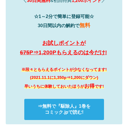
＼
30日間無料
&初回特典
1,200ポイント
／
☆1～2分で簡単に登録可能☆
無料
30日間以内の解約で
お試しポイントが
675
P⇒1,200Pもらえるのは今だけ!
※段々ともらえるポイントが少なくなってます!
(2021.11.1に1,350p⇒1,200にダウン)
お得
早いうちに体験しておいたほうが
です!
⇒無料で
『駆除人』
1巻を
コミック.jpで読む!