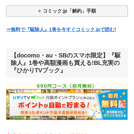
コミック.jp「解約」手順
⇒無料で『駆除人』1巻を今すぐコミック.jpで読む!
【docomo・au・SBのスマホ限定】『駆
除人』1巻や高額漫画も買える!BL充実の
『ひかりTVブック』