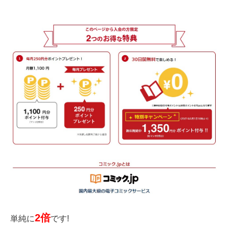
2倍
単純に
です!