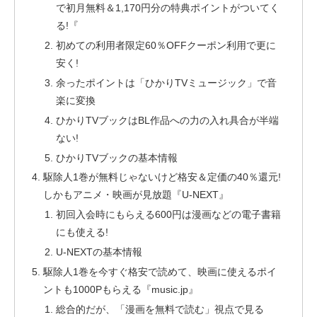
で初月無料＆1,170円分の特典ポイントがついてく
る!『
初めての利用者限定60％OFFクーポン利用で更に
安く!
余ったポイントは「ひかりTVミュージック」で音
楽に変換
ひかりTVブックはBL作品への力の入れ具合が半端
ない!
ひかりTVブックの基本情報
駆除人1巻が無料じゃないけど格安＆定価の40％還元!
しかもアニメ・映画が見放題『U-NEXT』
初回入会時にもらえる600円は漫画などの電子書籍
にも使える!
U-NEXTの基本情報
駆除人1巻を今すぐ格安で読めて、映画に使えるポイ
ントも1000Pもらえる『music.jp』
総合的だが、「漫画を無料で読む」視点で見る