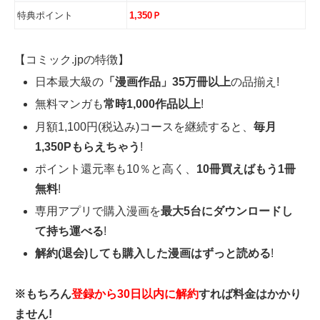
特典ポイント
1,350Ｐ
【コミック.jpの特徴】
日本最大級の
「漫画作品」35万冊以上
の品揃え!
無料マンガも
常時1,000作品以上
!
月額1,100円(税込み)コースを継続すると、
毎月
1,350Pもらえちゃう
!
ポイント還元率も10％と高く、
10冊買えばもう1冊
無料
!
専用アプリで購入漫画を
最大5台にダウンロードし
て持ち運べる
!
解約(退会)しても購入した漫画はずっと読める
!
※もちろん
登録から30日以内に解約
すれば料金はかかり
ません!