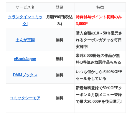
サービス名
登録
特徴
クランクインコミッ
月額990円(税込
特典付与ポイント初回のみ
ク!
み)
3,000P
購入金額の10～50％還元さ
まんが王国
無料
れるクーポンガチャを毎日
実施中!
常時2,000冊超の作品が無
eBookJapan
無料
料!3巻読み放題作品もある
いつも何かしらの50％OFF
DMMブックス
無料
セールをしている
新規無料登録で50％OFFク
ーポン＆月額メニュー登録
コミックシーモア
無料
で最大20,000Pを後日還元!