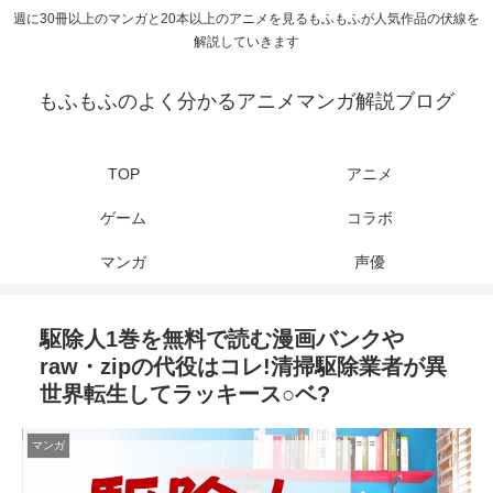
週に30冊以上のマンガと20本以上のアニメを見るもふもふが人気作品の伏線を
解説していきます
もふもふのよく分かるアニメマンガ解説ブログ
TOP
アニメ
ゲーム
コラボ
マンガ
声優
駆除人1巻を無料で読む漫画バンクや
raw・zipの代役はコレ!清掃駆除業者が異
世界転生してラッキース○ベ?
マンガ