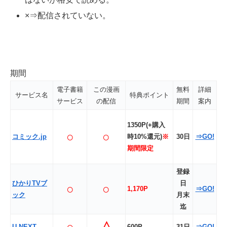
×⇒配信されていない。
期間
電子書籍
この漫画
無料
詳細
サービス名
特典ポイント
サービス
の配信
期間
案内
1350P(+購入
○
○
コミック.jp
時10%還元)
※
30日
⇒GO!
期間限定
登録
ひかりTVブ
日
○
○
1,170P
⇒GO!
ック
月末
迄
○
△
U-NEXT
600P
31日
⇒GO!