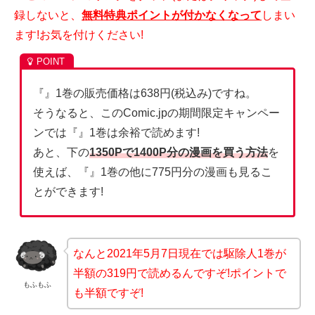
録しないと、
無料特典ポイントが付かなくなって
しまい
ます!お気を付けください!
『』1巻の販売価格は638円(税込み)ですね。
そうなると、このComic.jpの期間限定キャンペー
ンでは『』1巻は余裕で読めます!
あと、下の
1350Pで1400P分の漫画を買う方法
を
使えば、『』1巻の他に775円分の漫画も見るこ
とができます!
なんと2021年5月7日現在では駆除人1巻が
半額の319円で読めるんですぞ!ポイントで
もふもふ
も半額ですぞ!