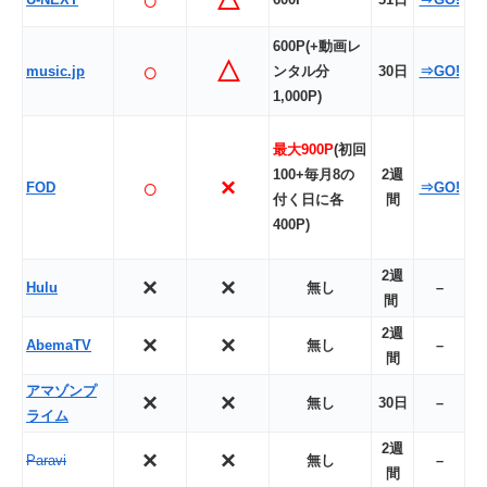
600P(+動画レ
○
△
music.jp
ンタル分
30日
⇒GO!
1,000P)
最大900P
(初回
100+毎月8の
2週
○
×
FOD
⇒GO!
付く日に各
間
400P)
2週
×
×
Hulu
無し
–
間
2週
×
×
AbemaTV
無し
–
間
アマゾン
プ
×
×
無し
30日
–
ライム
2週
×
×
Paravi
無し
–
間