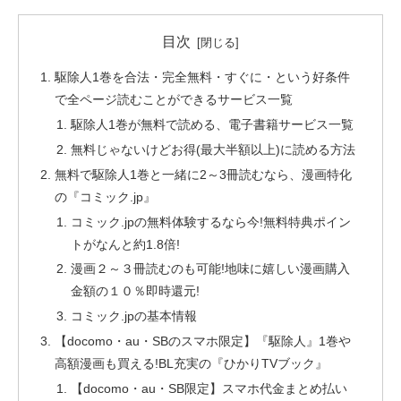
目次
駆除人1巻を合法・完全無料・すぐに・という好条件
で全ページ読むことができるサービス一覧
駆除人1巻が無料で読める、電子書籍サービス一覧
無料じゃないけどお得(最大半額以上)に読める方法
無料で駆除人1巻と一緒に2～3冊読むなら、漫画特化
の『コミック.jp』
コミック.jpの無料体験するなら今!無料特典ポイン
トがなんと約1.8倍!
漫画２～３冊読むのも可能!地味に嬉しい漫画購入
金額の１０％即時還元!
コミック.jpの基本情報
【docomo・au・SBのスマホ限定】『駆除人』1巻や
高額漫画も買える!BL充実の『ひかりTVブック』
【docomo・au・SB限定】スマホ代金まとめ払い