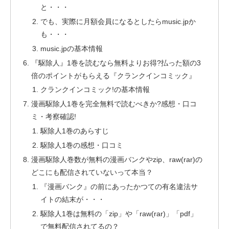
と・・・
でも、実際に月額会員になるとしたらmusic.jpか
も・・・
music.jpの基本情報
『駆除人』1巻を読むなら無料よりお得?払った額の3
倍のポイントがもらえる『クランクインコミック』
クランクインコミック!の基本情報
漫画駆除人1巻を完全無料で読むべきか?感想・口コ
ミ・考察確認!
駆除人1巻のあらすじ
駆除人1巻の感想・口コミ
漫画駆除人巻数が無料の漫画バンクやzip、raw(rar)の
どこにも配信されていないって本当？
『漫画バンク』の前にあったかつての有名違法サ
イトの結末が・・・
駆除人1巻は無料の「zip」や「raw(rar)」「pdf」
で無料配信されてるの？