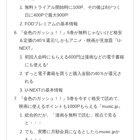
無料トライアル開始時に100P、その後は8がつく
日に400Pで最大900P!
FODプレミアムの基本情報
『金色のガッシュ！！』5巻が無料じゃないけど格安
＆定価の40％還元!しかもアニメ・映画が見放題『U-
NEXT』
初回入会時にもらえる600円は漫画などの電子書籍
にも使える!
ずっと電子書籍を買うと購入金額の40％が還元さ
れる
U-NEXTの基本情報
『金色のガッシュ！！』5巻を今すぐ格安で読めて、
映画に使えるポイントも1000Pもらえる『music.jp』
総合的だが、「漫画を無料で読む」視点で見る
と・・・
でも、実際に月額会員になるとしたらmusic.jpか
も・・・