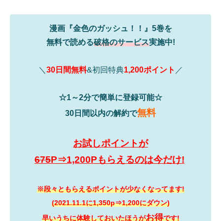
漫画『金色のガッシュ！！』5巻を
無料で読める
破格のサービス
実施中!
＼
30日間無料
&初回特典
1,200ポイント
／
☆1～2分で簡単に登録可能☆
無料
30日間以内の解約で
お試しポイントが
675
P⇒1,200Pもらえるのは今だけ!
※段々ともらえるポイントが少なくなってます!
(2021.11.1に1,350p⇒1,200にダウン)
お得
早いうちに体験しておいたほうが
です!