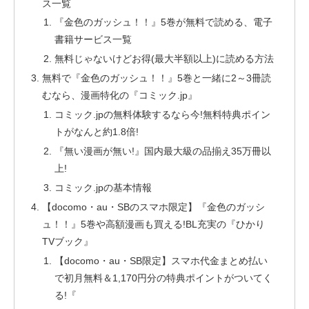
ス一覧
『金色のガッシュ！！』5巻が無料で読める、電子
書籍サービス一覧
無料じゃないけどお得(最大半額以上)に読める方法
無料で『金色のガッシュ！！』5巻と一緒に2～3冊読
むなら、漫画特化の『コミック.jp』
コミック.jpの無料体験するなら今!無料特典ポイン
トがなんと約1.8倍!
『無い漫画が無い!』国内最大級の品揃え35万冊以
上!
コミック.jpの基本情報
【docomo・au・SBのスマホ限定】『金色のガッシ
ュ！！』5巻や高額漫画も買える!BL充実の『ひかり
TVブック』
【docomo・au・SB限定】スマホ代金まとめ払い
で初月無料＆1,170円分の特典ポイントがついてく
る!『