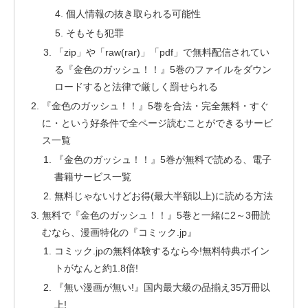
個人情報の抜き取られる可能性
そもそも犯罪
「zip」や「raw(rar)」「pdf」で無料配信されてい
る『金色のガッシュ！！』5巻のファイルをダウン
ロードすると法律で厳しく罰せられる
『金色のガッシュ！！』5巻を合法・完全無料・すぐ
に・という好条件で全ページ読むことができるサービ
ス一覧
『金色のガッシュ！！』5巻が無料で読める、電子
書籍サービス一覧
無料じゃないけどお得(最大半額以上)に読める方法
無料で『金色のガッシュ！！』5巻と一緒に2～3冊読
むなら、漫画特化の『コミック.jp』
コミック.jpの無料体験するなら今!無料特典ポイン
トがなんと約1.8倍!
『無い漫画が無い!』国内最大級の品揃え35万冊以
上!