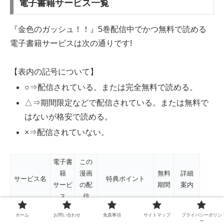
電子書籍サービス一覧
『金色のガッシュ！！』5巻配信中でかつ無料で読める
電子書籍サービスは次の通りです!
【表内の記号について】
○⇒配信されている。または完全無料で読める。
△⇒期間限定などで配信されている。または無料で
はないが格安で読める。
×⇒配信されていない。
電子書
この
籍
漫画
無料
詳細
サービス名
特典ポイント
サービ
の配
期間
案内
ス
信
ホーム
お問い合わせ
免責事項
サイトマップ
プライバシーポリシ
1350P(+購入時
ー