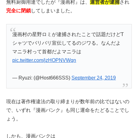
無料厨御用達でしたが『漫画村』は、
運営者が逮捕
され
完全に閉鎖
してしまいました。
漫画村の星野ロミが逮捕されたことで話題だけどT
シャツでバリバリ宣伝してるのジワる。なんだよ
マニラ村って首都だよマニラは
pic.twitter.com/jzHOPNVWqn
— Ryuzi: (@Host666SSS)
September 24, 2019
現在は著作権違法の取り締まりが数年前の比ではないの
で、いずれ『漫画バンク』も同じ運命をたどることでし
ょう。
しかも、漫画バンクは