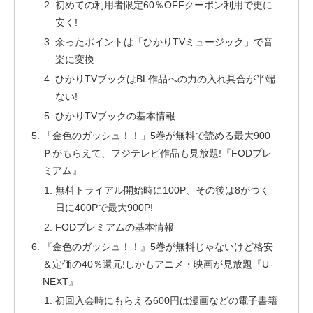
初めての利用者限定60％OFFクーポン利用で更に
安く!
余ったポイントは「ひかりTVミュージック」で音
楽に変換
ひかりTVブックはBL作品への力の入れ具合が半端
ない!
ひかりTVブックの基本情報
「金色のガッシュ！！」5巻が無料で読める最大900
Ｐがもらえて、フジテレビ作品も見放題!『FODプレ
ミアム』
無料トライアル開始時に100P、その後は8がつく
日に400Pで最大900P!
FODプレミアムの基本情報
『金色のガッシュ！！』5巻が無料じゃないけど格安
＆定価の40％還元!しかもアニメ・映画が見放題『U-
NEXT』
初回入会時にもらえる600円は漫画などの電子書籍