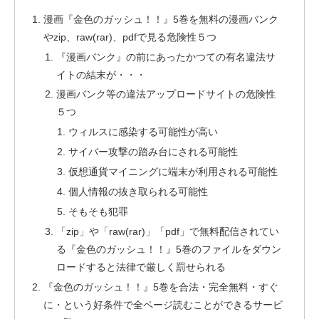
漫画『金色のガッシュ！！』5巻を無料の漫画バンク
やzip、raw(rar)、pdfで見る危険性５つ
『漫画バンク』の前にあったかつての有名違法サ
イトの結末が・・・
漫画バンク等の違法アップロードサイトの危険性
５つ
ウィルスに感染する可能性が高い
サイバー攻撃の踏み台にされる可能性
仮想通貨マイニングに端末が利用される可能性
個人情報の抜き取られる可能性
そもそも犯罪
「zip」や「raw(rar)」「pdf」で無料配信されてい
る『金色のガッシュ！！』5巻のファイルをダウン
ロードすると法律で厳しく罰せられる
『金色のガッシュ！！』5巻を合法・完全無料・すぐ
に・という好条件で全ページ読むことができるサービ