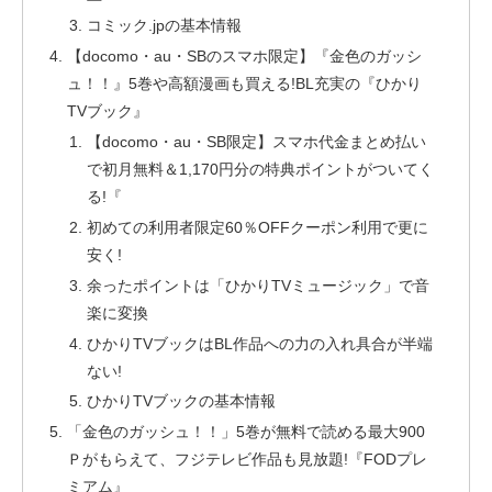
コミック.jpの基本情報
【docomo・au・SBのスマホ限定】『金色のガッシ
ュ！！』5巻や高額漫画も買える!BL充実の『ひかり
TVブック』
【docomo・au・SB限定】スマホ代金まとめ払い
で初月無料＆1,170円分の特典ポイントがついてく
る!『
初めての利用者限定60％OFFクーポン利用で更に
安く!
余ったポイントは「ひかりTVミュージック」で音
楽に変換
ひかりTVブックはBL作品への力の入れ具合が半端
ない!
ひかりTVブックの基本情報
「金色のガッシュ！！」5巻が無料で読める最大900
Ｐがもらえて、フジテレビ作品も見放題!『FODプレ
ミアム』