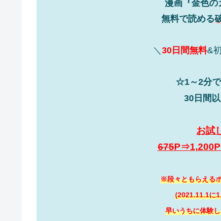
漫画『金色の
無料で読める
＼
30日間無料
&
☆1～2分
30日間
お試
675
P⇒1,20
※段々ともらえるポ
(2021.11.1
早いうちに体験し