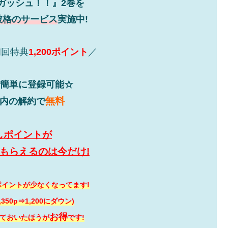
ガッシュ！！』2巻を
破格のサービス
実施中!
初回特典
1,200ポイント
／
で簡単に登録可能☆
無料
以内の解約で
しポイントが
0Pもらえるのは今だけ!
イントが少なくなってます!
に1,350p⇒1,200にダウン)
お得
ておいたほうが
です!