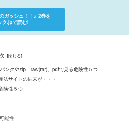
のガッシュ！！』
2巻を
ク.jpで読む!
次
やzip、raw(rar)、pdfで見る危険性５つ
違法サイトの結末が・・・
危険性５つ
可能性