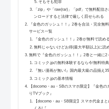
そもそも犯罪
「zip」や「raw(rar)」「pdf」で
ンロードすると法律で厳しく罰せられる
『金色のガッシュ！！』2巻を合法・完全無
サービス一覧
『金色のガッシュ！！』2巻が無料で読め
無料じゃないけどお得(最大半額以上)に読
無料で『金色のガッシュ！！』2巻と一緒に2～
コミック.jpの無料体験するなら今!無料特典
『無い漫画が無い!』国内最大級の品揃え35
コミック.jpの基本情報
【docomo・au・SBのスマホ限定】『金色
りTVブック』
【docomo・au・SB限定】スマホ代金ま
くる!『