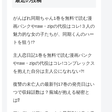
最近の投稿
がんばれ同期ちゃん1巻を無料で読む漫
画バンクやraw・zipの代役はコレ!３人の
魅力的な女の子たちが、同期くんのハー
トを狙う!?
主人恋日記1巻を無料で読む漫画バンク
やraw・zipの代役はコレ!コンプレックス
を抱えた自分は主人公になれない?!
復讐の未亡人の最新刊17巻の発売日はい
つで収録話数は？蕪城が抱える秘密と
は⁉