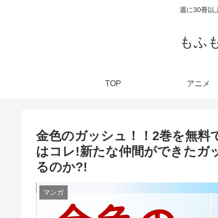
週に30冊
もふ
TOP
アニメ
金色のガッシュ！！2巻を無料で
はコレ!新たな仲間ができたガ
るのか?!
マンガ