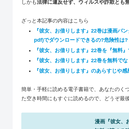
しかも
法律に違反せず、ウィルスや詐欺とも
ざっと本記事の内容はこちら
『彼女、お借りします』22巻は漫画バンクや
pdf)でダウンロードできるの?危険性は?
『彼女、お借りします』22巻を『無料』
『彼女、お借りします』22巻を無料でな
『彼女、お借りします』のあらすじや感
簡単・手軽に読める電子書籍で、あなたのくつ
た空き時間にもすぐに読めるので、どうぞ最後ま
漫画『彼女、