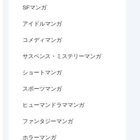
SFマンガ
アイドルマンガ
コメディマンガ
サスペンス・ミステリーマンガ
ショートマンガ
スポーツマンガ
ヒューマンドラママンガ
ファンタジーマンガ
ホラーマンガ