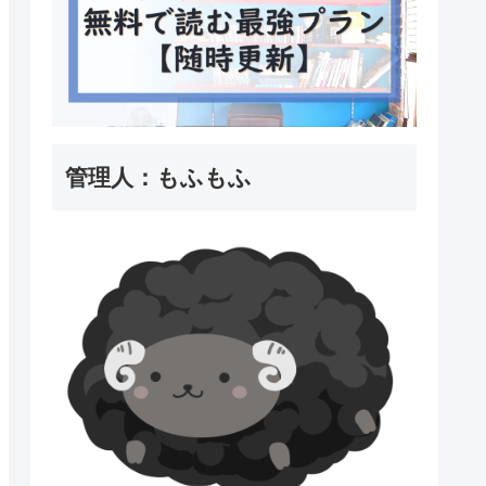
管理人：もふもふ