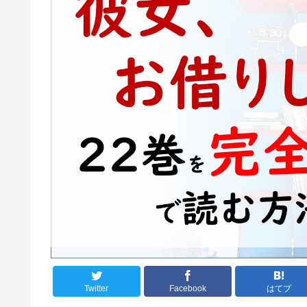
Twitter
Facebook
はてブ