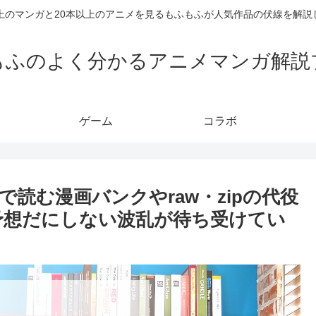
以上のマンガと20本以上のアニメを見るもふもふが人気作品の伏線を解説
もふのよく分かるアニメマンガ解説
ゲーム
コラボ
で読む漫画バンクやraw・zipの代役
予想だにしない波乱が待ち受けてい