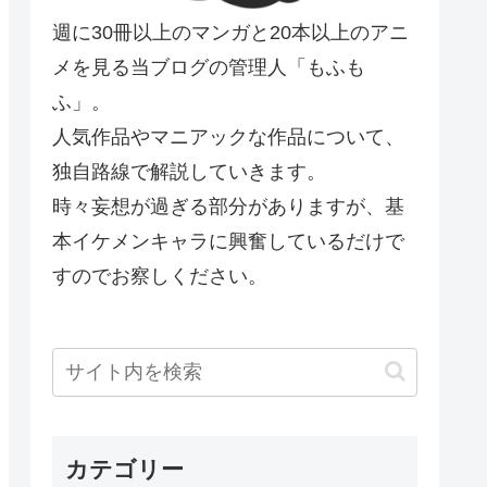
週に30冊以上のマンガと20本以上のアニ
メを見る当ブログの管理人「もふも
ふ」。
人気作品やマニアックな作品について、
独自路線で解説していきます。
時々妄想が過ぎる部分がありますが、基
本イケメンキャラに興奮しているだけで
すのでお察しください。
カテゴリー