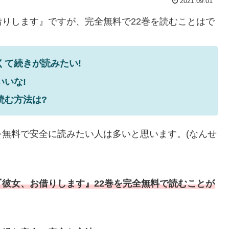
2021.09.01
りします』ですが、完全無料で22巻を読むことはで
くて続きが読みたい!
いな!
読む方法は?
無料で安全に読みたい人は多いと思います。(なんせ
『彼女、お借りします』22巻を完全無料で読むことが