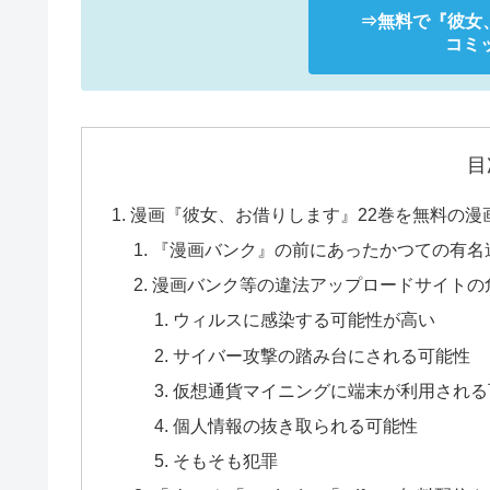
⇒無料で
『彼女
コミッ
目
漫画『彼女、お借りします』22巻を無料の漫画バン
『漫画バンク』の前にあったかつての有名
漫画バンク等の違法アップロードサイトの
ウィルスに感染する可能性が高い
サイバー攻撃の踏み台にされる可能性
仮想通貨マイニングに端末が利用される
個人情報の抜き取られる可能性
そもそも犯罪