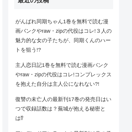
最近の投稿
がんばれ同期ちゃん1巻を無料で読む漫
画バンクやraw・zipの代役はコレ!３人の
魅力的な女の子たちが、同期くんのハー
トを狙う!?
主人恋日記1巻を無料で読む漫画バンク
やraw・zipの代役はコレ!コンプレックス
を抱えた自分は主人公になれない?!
復讐の未亡人の最新刊17巻の発売日はい
つで収録話数は？蕪城が抱える秘密と
は⁉