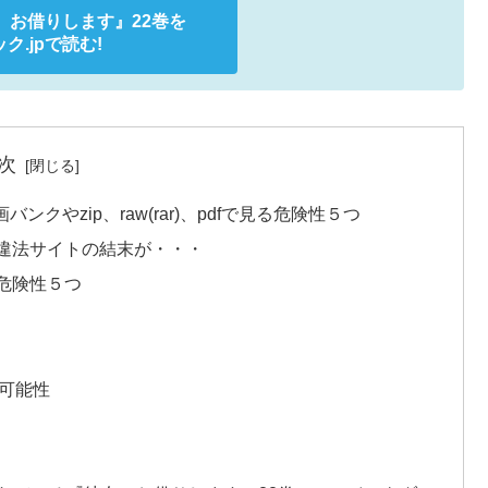
、お借りします』
22巻を
ク.jpで読む!
次
クやzip、raw(rar)、pdfで見る危険性５つ
違法サイトの結末が・・・
危険性５つ
可能性