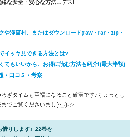
無縁な安全・安心な方法…
デス!
漫画村、またはダウンロード(raw・rar・zip・
でイッキ見できる方法とは?
くてもいいから、お得に読む方法も紹介!(最大半額)
想・口コミ・考察
ろぎタイムも至福になること確実です♪ちょっとし
でご覧くださいまし(^_-)-☆
お借りします』22巻を