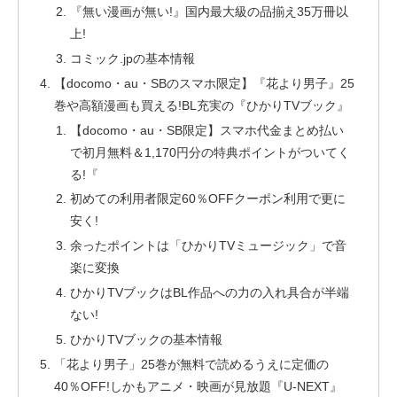
『無い漫画が無い!』国内最大級の品揃え35万冊以
上!
コミック.jpの基本情報
【docomo・au・SBのスマホ限定】『花より男子』25
巻や高額漫画も買える!BL充実の『ひかりTVブック』
【docomo・au・SB限定】スマホ代金まとめ払い
で初月無料＆1,170円分の特典ポイントがついてく
る!『
初めての利用者限定60％OFFクーポン利用で更に
安く!
余ったポイントは「ひかりTVミュージック」で音
楽に変換
ひかりTVブックはBL作品への力の入れ具合が半端
ない!
ひかりTVブックの基本情報
「花より男子」25巻が無料で読めるうえに定価の
40％OFF!しかもアニメ・映画が見放題『U-NEXT』