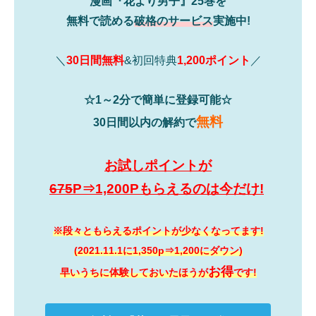
漫画『花より男子』25巻を
無料で読める
破格のサービス
実施中!
＼
30日間無料
&初回特典
1,200ポイント
／
☆1～2分で簡単に登録可能☆
無料
30日間以内の解約で
お試しポイントが
675
P⇒1,200Pもらえるのは今だけ!
※段々ともらえるポイントが少なくなってます!
(2021.11.1に1,350p⇒1,200にダウン)
お得
早いうちに体験しておいたほうが
です!