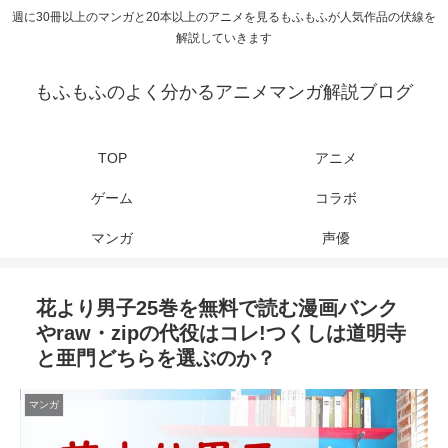
週に30冊以上のマンガと20本以上のアニメを見るもふもふが人気作品の伏線を
解説していきます
もふもふのよく分かるアニメマンガ解説ブログ
TOP
アニメ
ゲーム
コラボ
マンガ
声優
花より男子25巻を無料で読む漫画バンク
やraw・zipの代役はコレ!つくしは道明寺
と亜門どちらを選ぶのか？
マンガ