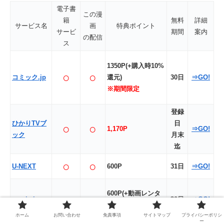
電子書
この漫
籍
無料
詳細
サービス名
画
特典ポイント
サービ
期間
案内
の配信
ス
1350P(+購入時10%
○
○
コミック.jp
還元)
30日
⇒GO!
※期間限定
登録
ひかりTVブ
日
○
○
1,170P
⇒GO!
ック
月末
迄
○
○
U-NEXT
600P
31日
⇒GO!
600P(+動画レンタ
○
○
music.jp
30日
⇒GO!
ル分1,000P)
ホーム
お問い合わせ
免責事項
サイトマップ
プライバシーポリシ
ー