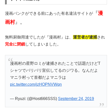
『
漫
漫画バンクができる前にあった有名違法サイトが
画村
』。
無料厨御用達でしたが『漫画村』は、
運営者が逮捕
され
完全に閉鎖
してしまいました。
漫画村の星野ロミが逮捕されたことで話題だけどT
シャツでバリバリ宣伝してるのジワる。なんだよ
マニラ村って首都だよマニラは
pic.twitter.com/jzHOPNVWqn
— Ryuzi: (@Host666SSS)
September 24, 2019