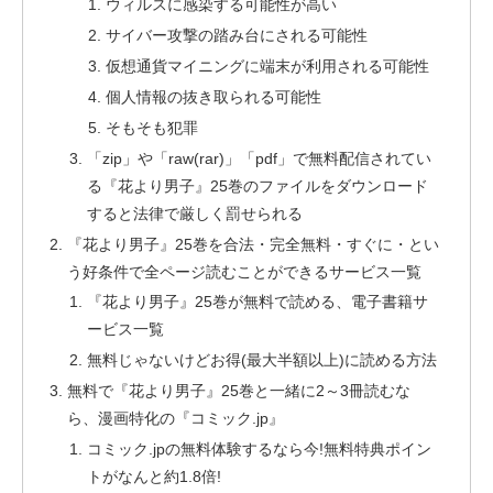
ウィルスに感染する可能性が高い
サイバー攻撃の踏み台にされる可能性
仮想通貨マイニングに端末が利用される可能性
個人情報の抜き取られる可能性
そもそも犯罪
「zip」や「raw(rar)」「pdf」で無料配信されてい
る『花より男子』25巻のファイルをダウンロード
すると法律で厳しく罰せられる
『花より男子』25巻を合法・完全無料・すぐに・とい
う好条件で全ページ読むことができるサービス一覧
『花より男子』25巻が無料で読める、電子書籍サ
ービス一覧
無料じゃないけどお得(最大半額以上)に読める方法
無料で『花より男子』25巻と一緒に2～3冊読むな
ら、漫画特化の『コミック.jp』
コミック.jpの無料体験するなら今!無料特典ポイン
トがなんと約1.8倍!