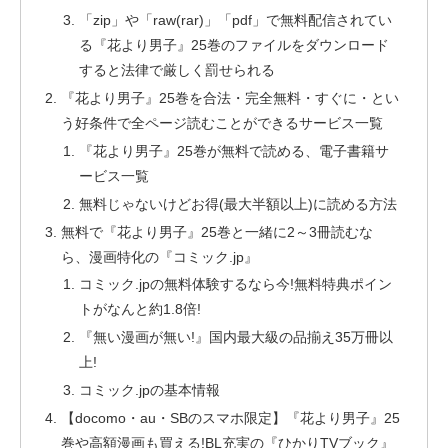
「zip」や「raw(rar)」「pdf」で無料配信されてい
る『花より男子』25巻のファイルをダウンロード
すると法律で厳しく罰せられる
『花より男子』25巻を合法・完全無料・すぐに・とい
う好条件で全ページ読むことができるサービス一覧
『花より男子』25巻が無料で読める、電子書籍サ
ービス一覧
無料じゃないけどお得(最大半額以上)に読める方法
無料で『花より男子』25巻と一緒に2～3冊読むな
ら、漫画特化の『コミック.jp』
コミック.jpの無料体験するなら今!無料特典ポイン
トがなんと約1.8倍!
『無い漫画が無い!』国内最大級の品揃え35万冊以
上!
コミック.jpの基本情報
【docomo・au・SBのスマホ限定】『花より男子』25
巻や高額漫画も買える!BL充実の『ひかりTVブック』