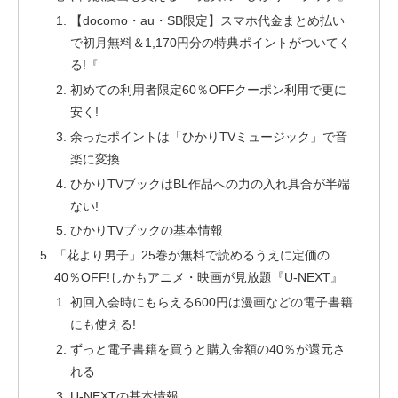
【docomo・au・SB限定】スマホ代金まとめ払い
で初月無料＆1,170円分の特典ポイントがついてく
る!『
初めての利用者限定60％OFFクーポン利用で更に
安く!
余ったポイントは「ひかりTVミュージック」で音
楽に変換
ひかりTVブックはBL作品への力の入れ具合が半端
ない!
ひかりTVブックの基本情報
「花より男子」25巻が無料で読めるうえに定価の
40％OFF!しかもアニメ・映画が見放題『U-NEXT』
初回入会時にもらえる600円は漫画などの電子書籍
にも使える!
ずっと電子書籍を買うと購入金額の40％が還元さ
れる
U-NEXTの基本情報