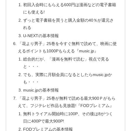
初回入会時にもらえる600円は漫画などの電子書籍
にも使える!
ずっと電子書籍を買うと購入金額の40％が還元さ
れる
U-NEXTの基本情報
「花より男子」25巻を今すぐ無料で読めて、映画に使
えるポイントも1000Pもらえる『music.jp』
総合的だが、「漫画を無料で読む」視点で見る
と・・・
でも、実際に月額会員になるとしたらmusic.jpか
も・・・
music.jpの基本情報
「花より男子」25巻が無料で読める最大900Ｐがもら
えて、フジテレビ作品も見放題!『FODプレミアム』
無料トライアル開始時に100P、その後は8がつく
日に400Pで最大900P!
FODプレミアムの基本情報