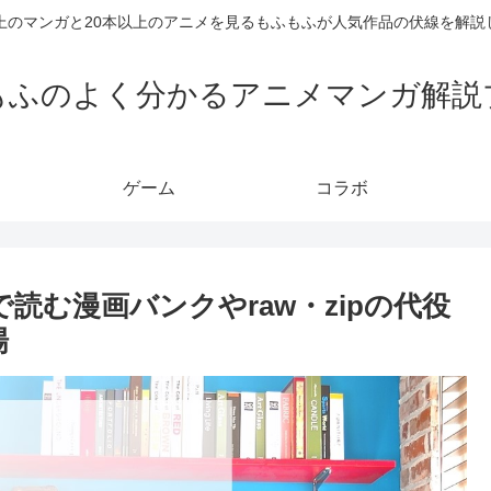
以上のマンガと20本以上のアニメを見るもふもふが人気作品の伏線を解説
もふのよく分かるアニメマンガ解説
ゲーム
コラボ
読む漫画バンクやraw・zipの代役
場