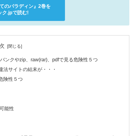
てのパラディン』
2巻を
ク.jpで読む!
次
やzip、raw(rar)、pdfで見る危険性５つ
違法サイトの結末が・・・
危険性５つ
可能性