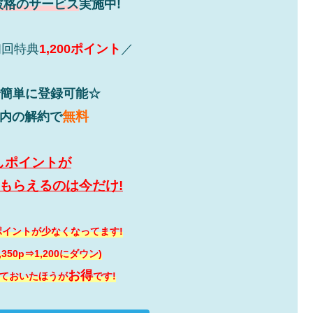
破格のサービス
実施中!
初回特典
1,200ポイント
／
で簡単に登録可能☆
無料
以内の解約で
しポイントが
0Pもらえるのは今だけ!
イントが少なくなってます!
に1,350p⇒1,200にダウン)
お得
ておいたほうが
です!