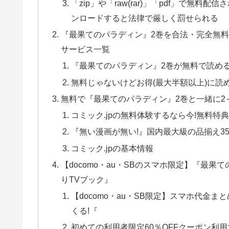
「zip」や「raw(rar)」「pdf」で
ンロードすると法律で厳しく罰せられる
『最果てのパラディン』2巻を合法・完全無
サービス一覧
『最果てのパラディン』2巻が無料で読め
無料じゃないけどお得(最大半額以上)に読
無料で『最果てのパラディン』2巻と一緒に2～
コミック.jpの無料体験するなら今!無料特典
『無い漫画が無い!』国内最大級の品揃え35
コミック.jpの基本情報
【docomo・au・SBのスマホ限定】『最果
りTVブック』
【docomo・au・SB限定】スマホ代金ま
くる!『
初めての利用者限定60％OFFクーポン利用