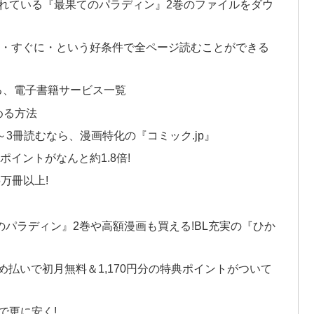
無料配信されている『最果てのパラディン』2巻のファイルをダウ
料・すぐに・という好条件で全ページ読むことができる
る、電子書籍サービス一覧
める方法
3冊読むなら、漫画特化の『コミック.jp』
ポイントがなんと約1.8倍!
万冊以上!
てのパラディン』2巻や高額漫画も買える!BL充実の『ひか
とめ払いで初月無料＆1,170円分の特典ポイントがついて
で更に安く!