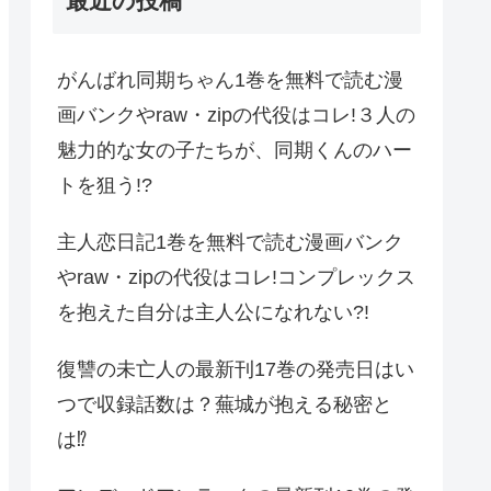
最近の投稿
がんばれ同期ちゃん1巻を無料で読む漫
画バンクやraw・zipの代役はコレ!３人の
魅力的な女の子たちが、同期くんのハー
トを狙う!?
主人恋日記1巻を無料で読む漫画バンク
やraw・zipの代役はコレ!コンプレックス
を抱えた自分は主人公になれない?!
復讐の未亡人の最新刊17巻の発売日はい
つで収録話数は？蕪城が抱える秘密と
は⁉