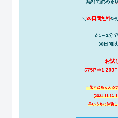
無料で読める
＼
30日間無料
&
☆1～2分
30日間
お試
675
P⇒1,20
※段々ともらえるポ
(2021.11.1
早いうちに体験し