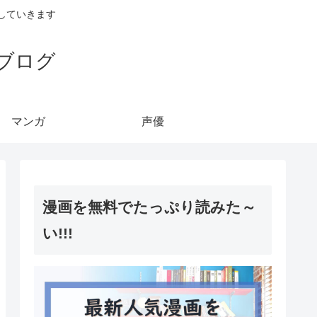
していきます
ブログ
マンガ
声優
漫画を無料でたっぷり読みた～
い!!!