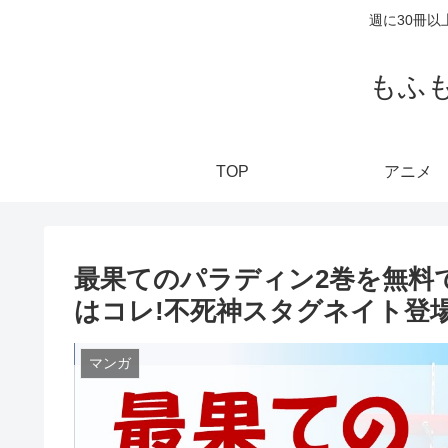
週に30冊
もふ
TOP
アニメ
最果てのパラディン2巻を無料で
はコレ!不死神スタグネイト登
マンガ