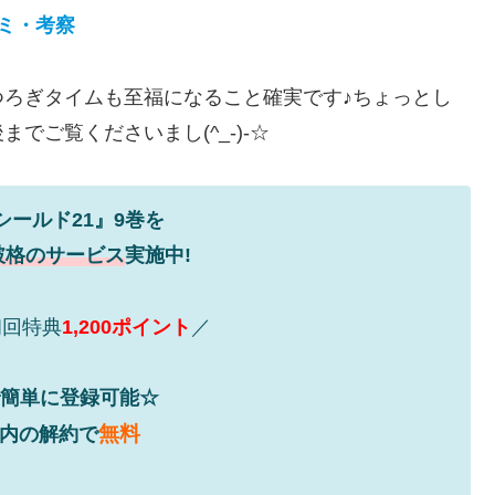
ミ・考察
ろぎタイムも至福になること確実です♪ちょっとし
でご覧くださいまし(^_-)-☆
シールド21』9巻を
破格のサービス
実施中!
初回特典
1,200ポイント
／
で簡単に登録可能☆
無料
以内の解約で