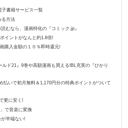
電子書籍サービス一覧
める方法
冊読むなら、漫画特化の『コミック.jp』
ポイントがなんと約1.8倍!
画購入金額の１０％即時還元!
シールド21』9巻や高額漫画も買える!BL充実の『ひかり
とめ払いで初月無料＆1,170円分の特典ポイントがついて
で更に安く!
ク」で音楽に変換
が半端ない!