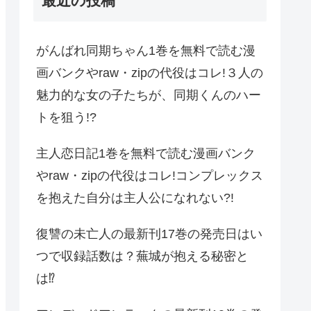
最近の投稿
がんばれ同期ちゃん1巻を無料で読む漫
画バンクやraw・zipの代役はコレ!３人の
魅力的な女の子たちが、同期くんのハー
トを狙う!?
主人恋日記1巻を無料で読む漫画バンク
やraw・zipの代役はコレ!コンプレックス
を抱えた自分は主人公になれない?!
復讐の未亡人の最新刊17巻の発売日はい
つで収録話数は？蕪城が抱える秘密と
は⁉