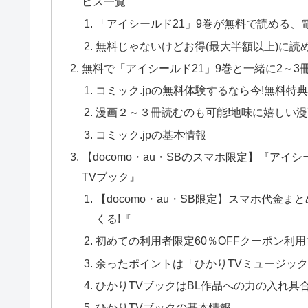
ビス一覧
「アイシールド21」9巻が無料で読める、
無料じゃないけどお得(最大半額以上)に読
無料で「アイシールド21」9巻と一緒に2～3
コミック.jpの無料体験するなら今!無料特典
漫画２～３冊読むのも可能!地味に嬉しい漫
コミック.jpの基本情報
【docomo・au・SBのスマホ限定】『アイ
TVブック』
【docomo・au・SB限定】スマホ代金ま
くる!『
初めての利用者限定60％OFFクーポン利用
余ったポイントは「ひかりTVミュージッ
ひかりTVブックはBL作品への力の入れ具合
ひかりTVブックの基本情報