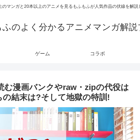
以上のマンガと20本以上のアニメを見るもふもふが人気作品の伏線を解説
もふのよく分かるアニメマンガ解説
ゲーム
コラボ
む漫画バンクやraw・zipの代役は
ちの結末は?そして地獄の特訓!