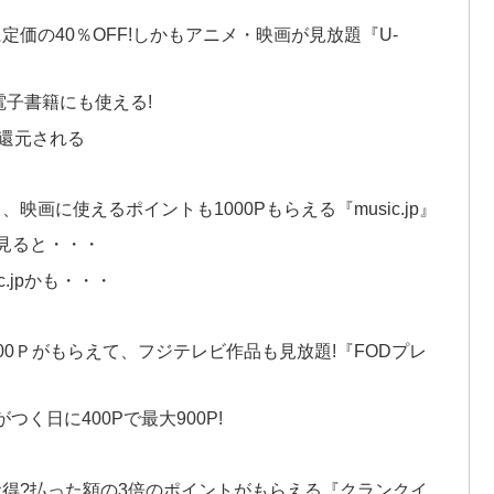
定価の40％OFF!しかもアニメ・映画が見放題『U-
電子書籍にも使える!
還元される
画に使えるポイントも1000Pもらえる『music.jp』
見ると・・・
.jpかも・・・
00Ｐがもらえて、フジテレビ作品も見放題!『FODプレ
つく日に400Pで最大900P!
お得?払った額の3倍のポイントがもらえる『クランクイ