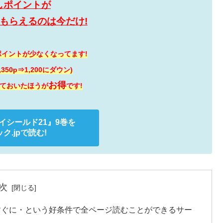
しポイントが
0Pもらえるのは今だけ!
イントが少なくなってます!
に1,350p⇒1,200にダウン)
お得
ておいたほうが
です!
イシールド21』
9巻を
ク.jpで読む!
次
すぐに・という好条件で全ページ読むことができるサー