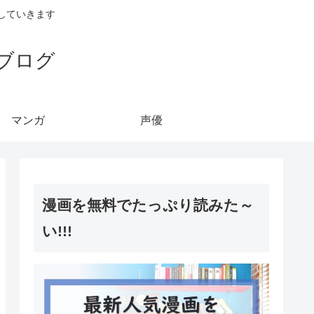
していきます
ブログ
マンガ
声優
漫画を無料でたっぷり読みた～
い!!!