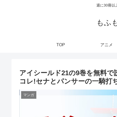
週に30冊
もふ
TOP
アニメ
アイシールド21の9巻を無料で読
コレ!セナとパンサーの一騎打
マンガ