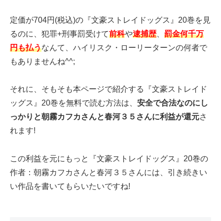
定価が704円(税込)の『文豪ストレイドッグス』20巻を見
るのに、犯罪+刑事罰受けて
前科
や
逮捕歴
、
罰金何千万
円も払う
なんて、ハイリスク・ローリーターンの何者で
もありませんね^^;
それに、そもそも本ページで紹介する『文豪ストレイド
ッグス』20巻を無料で読む方法は、
安全で合法なのにし
っかりと朝霧カフカさんと春河３５さんに利益が還元
さ
れます!
この利益を元にもっと『文豪ストレイドッグス』20巻の
作者：朝霧カフカさんと春河３５さんには、引き続きい
い作品を書いてもらいたいですね!