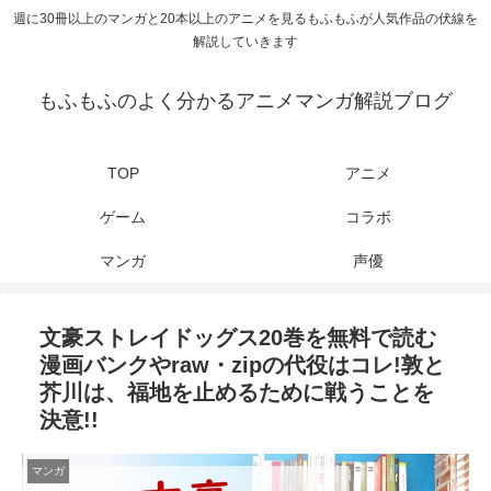
週に30冊以上のマンガと20本以上のアニメを見るもふもふが人気作品の伏線を
解説していきます
もふもふのよく分かるアニメマンガ解説ブログ
TOP
アニメ
ゲーム
コラボ
マンガ
声優
文豪ストレイドッグス20巻を無料で読む
漫画バンクやraw・zipの代役はコレ!敦と
芥川は、福地を止めるために戦うことを
決意!!
マンガ