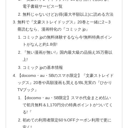
電子書籍サービス一覧
無料じゃないけどお得(最大半額以上)に読める方法
無料で『文豪ストレイドッグス』20巻と一緒に2～3
冊読むなら、漫画特化の『コミック.jp』
コミック.jpの無料体験するなら今!無料特典ポイン
トがなんと約1.8倍!
『無い漫画が無い!』国内最大級の品揃え35万冊以
上!
コミック.jpの基本情報
【docomo・au・SBのスマホ限定】『文豪ストレイド
ッグス』20巻や高額漫画も買える!BL充実の『ひかり
TVブック』
【docomo・au・SB限定】スマホ代金まとめ払い
で初月無料＆1,170円分の特典ポイントがついてく
る!『
初めての利用者限定60％OFFクーポン利用で更に
安く!