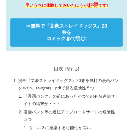
お得
早いうちに体験しておいたほうが
です!
⇒無料で
『文豪ストレイドッグス』
20
巻を
コミック.jpで読む!
目次
漫画『文豪ストレイドッグス』20巻を無料の漫画バン
クやzip、raw(rar)、pdfで見る危険性５つ
『漫画バンク』の前にあったかつての有名違法サ
イトの結末が・・・
漫画バンク等の違法アップロードサイトの危険性
５つ
ウィルスに感染する可能性が高い