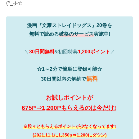
(^_-)-☆
漫画『文豪ストレイドッグス』20巻を
無料で読める
破格のサービス
実施中!
＼
30日間無料
&初回特典
1,200ポイント
／
☆1～2分で簡単に登録可能☆
無料
30日間以内の解約で
お試しポイントが
675
P⇒1,200Pもらえるのは今だけ!
※段々ともらえるポイントが少なくなってます!
(2021.11.1に1,350p⇒1,200にダウン)