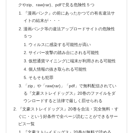
クやzip、raw(rar)、pdfで見る危険性５つ
『漫画バンク』の前にあったかつての有名違法サ
イトの結末が・・・
漫画バンク等の違法アップロードサイトの危険性
５つ
ウィルスに感染する可能性が高い
サイバー攻撃の踏み台にされる可能性
仮想通貨マイニングに端末が利用される可能性
個人情報の抜き取られる可能性
そもそも犯罪
「zip」や「raw(rar)」「pdf」で無料配信されてい
る『文豪ストレイドッグス』20巻のファイルをダ
ウンロードすると法律で厳しく罰せられる
『文豪ストレイドッグス』20巻を合法・完全無料・す
ぐに・という好条件で全ページ読むことができるサー
ビス一覧
『文豪ストレイドッグス』20巻が無料で読める、