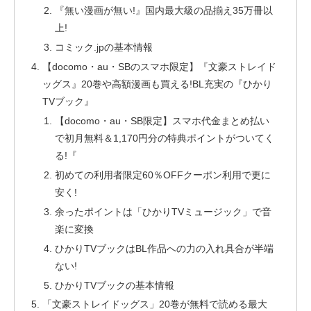
『無い漫画が無い!』国内最大級の品揃え35万冊以
上!
コミック.jpの基本情報
【docomo・au・SBのスマホ限定】『文豪ストレイド
ッグス』20巻や高額漫画も買える!BL充実の『ひかり
TVブック』
【docomo・au・SB限定】スマホ代金まとめ払い
で初月無料＆1,170円分の特典ポイントがついてく
る!『
初めての利用者限定60％OFFクーポン利用で更に
安く!
余ったポイントは「ひかりTVミュージック」で音
楽に変換
ひかりTVブックはBL作品への力の入れ具合が半端
ない!
ひかりTVブックの基本情報
「文豪ストレイドッグス」20巻が無料で読める最大