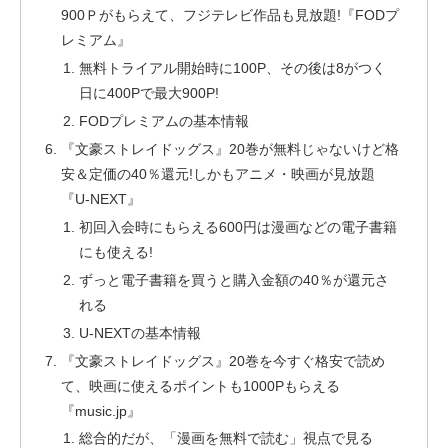
900Ｐがもらえて、フジテレビ作品も見放題!『FODプ
レミアム』
無料トライアル開始時に100P、その後は8がつく
日に400Pで最大900P!
FODプレミアムの基本情報
『文豪ストレイドッグス』20巻が無料じゃないけど格
安＆定価の40％還元!しかもアニメ・映画が見放題
『U-NEXT』
初回入会時にもらえる600円は漫画などの電子書籍
にも使える!
ずっと電子書籍を買うと購入金額の40％が還元さ
れる
U-NEXTの基本情報
『文豪ストレイドッグス』20巻を今すぐ格安で読め
て、映画に使えるポイントも1000Pもらえる
『music.jp』
総合的だが、「漫画を無料で読む」視点で見る