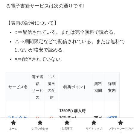
る電子書籍サービスは次の通りです!
【表内の記号について】
○⇒配信されている。または完全無料で読める。
△⇒期間限定などで配信されている。または無料で
はないが格安で読める。
×⇒配信されていない。
電子書
この
籍
漫画
無料
詳細
サービス名
特典ポイント
サービ
の配
期間
案内
ス
信
1350P(+購入時
○
○
コミック.jp
10%還元)
30日
⇒GO!
※期間限定
ホーム
お問い合わせ
免責事項
サイトマップ
プライバシーポリシ
ー