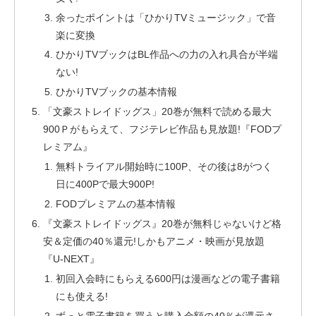
余ったポイントは「ひかりTVミュージック」で音
楽に変換
ひかりTVブックはBL作品への力の入れ具合が半端
ない!
ひかりTVブックの基本情報
「文豪ストレイドッグス」20巻が無料で読める最大
900Ｐがもらえて、フジテレビ作品も見放題!『FODプ
レミアム』
無料トライアル開始時に100P、その後は8がつく
日に400Pで最大900P!
FODプレミアムの基本情報
『文豪ストレイドッグス』20巻が無料じゃないけど格
安＆定価の40％還元!しかもアニメ・映画が見放題
『U-NEXT』
初回入会時にもらえる600円は漫画などの電子書籍
にも使える!
ずっと電子書籍を買うと購入金額の40％が還元さ