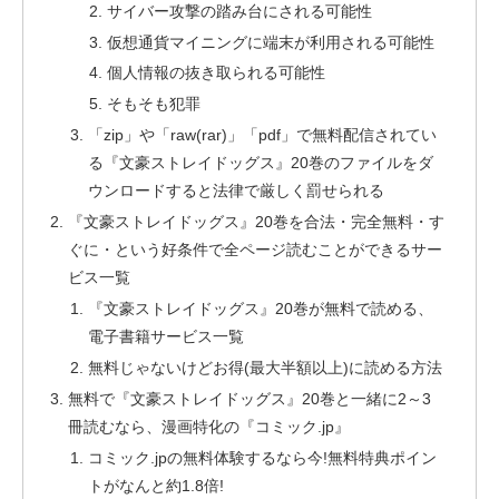
サイバー攻撃の踏み台にされる可能性
仮想通貨マイニングに端末が利用される可能性
個人情報の抜き取られる可能性
そもそも犯罪
「zip」や「raw(rar)」「pdf」で無料配信されてい
る『文豪ストレイドッグス』20巻のファイルをダ
ウンロードすると法律で厳しく罰せられる
『文豪ストレイドッグス』20巻を合法・完全無料・す
ぐに・という好条件で全ページ読むことができるサー
ビス一覧
『文豪ストレイドッグス』20巻が無料で読める、
電子書籍サービス一覧
無料じゃないけどお得(最大半額以上)に読める方法
無料で『文豪ストレイドッグス』20巻と一緒に2～3
冊読むなら、漫画特化の『コミック.jp』
コミック.jpの無料体験するなら今!無料特典ポイン
トがなんと約1.8倍!