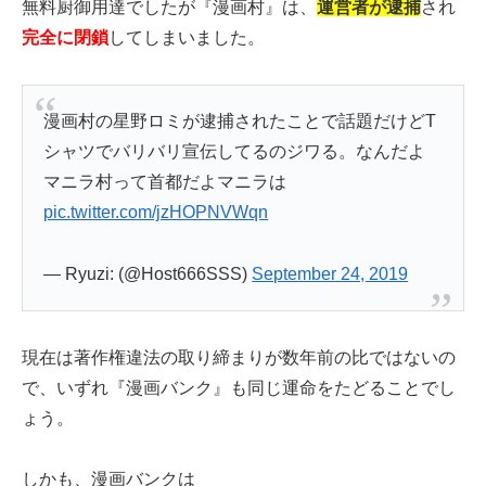
無料厨御用達でしたが『漫画村』は、
運営者が逮捕
され
完全に閉鎖
してしまいました。
漫画村の星野ロミが逮捕されたことで話題だけどT
シャツでバリバリ宣伝してるのジワる。なんだよ
マニラ村って首都だよマニラは
pic.twitter.com/jzHOPNVWqn
— Ryuzi: (@Host666SSS)
September 24, 2019
現在は著作権違法の取り締まりが数年前の比ではないの
で、いずれ『漫画バンク』も同じ運命をたどることでし
ょう。
しかも、漫画バンクは