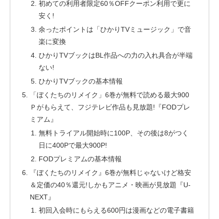
初めての利用者限定60％OFFクーポン利用で更に
安く!
余ったポイントは「ひかりTVミュージック」で音
楽に変換
ひかりTVブックはBL作品への力の入れ具合が半端
ない!
ひかりTVブックの基本情報
「ぼくたちのリメイク」6巻が無料で読める最大900
Ｐがもらえて、フジテレビ作品も見放題!『FODプレ
ミアム』
無料トライアル開始時に100P、その後は8がつく
日に400Pで最大900P!
FODプレミアムの基本情報
『ぼくたちのリメイク』6巻が無料じゃないけど格安
＆定価の40％還元!しかもアニメ・映画が見放題『U-
NEXT』
初回入会時にもらえる600円は漫画などの電子書籍