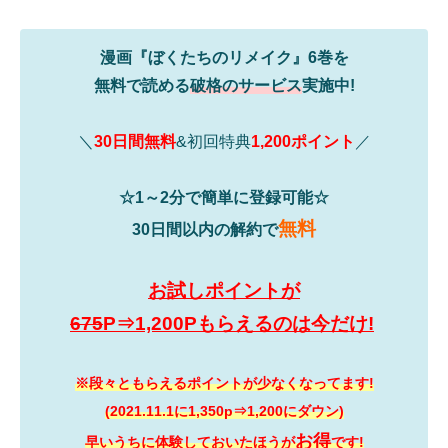
漫画『ぼくたちのリメイク』6巻を
無料で読める
破格のサービス
実施中!
＼
30日間無料
&初回特典
1,200ポイント
／
☆1～2分で簡単に登録可能☆
無料
30日間以内の解約で
お試しポイントが
675
P⇒1,200Pもらえるのは今だけ!
※段々ともらえるポイントが少なくなってます!
(2021.11.1に1,350p⇒1,200にダウン)
お得
早いうちに体験しておいたほうが
です!