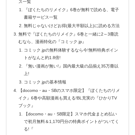
ス一覧
『ぼくたちのリメイク』6巻が無料で読める、電子
書籍サービス一覧
無料じゃないけどお得(最大半額以上)に読める方法
無料で『ぼくたちのリメイク』6巻と一緒に2～3冊読
むなら、漫画特化の『コミック.jp』
コミック.jpの無料体験するなら今!無料特典ポイン
トがなんと約1.8倍!
『無い漫画が無い!』国内最大級の品揃え35万冊以
上!
コミック.jpの基本情報
【docomo・au・SBのスマホ限定】『ぼくたちのリメ
イク』6巻や高額漫画も買える!BL充実の『ひかりTV
ブック』
【docomo・au・SB限定】スマホ代金まとめ払い
で初月無料＆1,170円分の特典ポイントがついてく
る!『