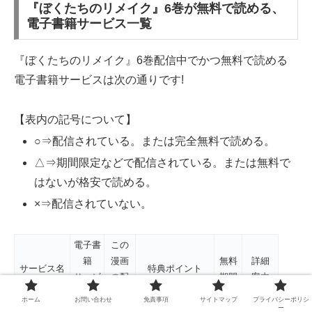
『ぼくたちのリメイク』6巻が無料で読める、
電子書籍サービス一覧
『ぼくたちのリメイク』6巻配信中でかつ無料で読める
電子書籍サービスは次の通りです!
【表内の記号について】
○⇒配信されている。または完全無料で読める。
△⇒期間限定などで配信されている。または無料で
はないが格安で読める。
×⇒配信されていない。
電子書
この
籍
漫画
無料
詳細
サービス名
特典ポイント
サービ
の配
期間
案内
ス
信
ホーム
お問い合わせ
免責事項
サイトマップ
プライバシーポリシ
ー