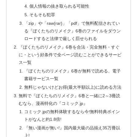
個人情報の抜き取られる可能性
そもそも犯罪
「zip」や「raw(rar)」「pdf」で無料配信されてい
る『ぼくたちのリメイク』6巻のファイルをダウン
ロードすると法律で厳しく罰せられる
『ぼくたちのリメイク』6巻を合法・完全無料・すぐ
に・という好条件で全ページ読むことができるサービ
ス一覧
『ぼくたちのリメイク』6巻が無料で読める、電子
書籍サービス一覧
無料じゃないけどお得(最大半額以上)に読める方法
無料で『ぼくたちのリメイク』6巻と一緒に2～3冊読
むなら、漫画特化の『コミック.jp』
コミック.jpの無料体験するなら今!無料特典ポイン
トがなんと約1.8倍!
『無い漫画が無い!』国内最大級の品揃え35万冊以
上!