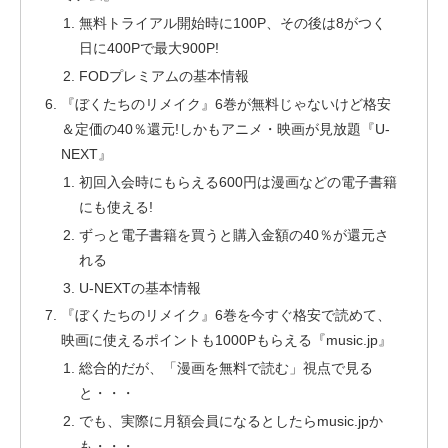
無料トライアル開始時に100P、その後は8がつく
日に400Pで最大900P!
FODプレミアムの基本情報
『ぼくたちのリメイク』6巻が無料じゃないけど格安
＆定価の40％還元!しかもアニメ・映画が見放題『U-
NEXT』
初回入会時にもらえる600円は漫画などの電子書籍
にも使える!
ずっと電子書籍を買うと購入金額の40％が還元さ
れる
U-NEXTの基本情報
『ぼくたちのリメイク』6巻を今すぐ格安で読めて、
映画に使えるポイントも1000Pもらえる『music.jp』
総合的だが、「漫画を無料で読む」視点で見る
と・・・
でも、実際に月額会員になるとしたらmusic.jpか
も・・・