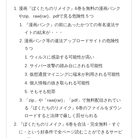
漫画『ぼくたちのリメイク』6巻を無料の漫画バンク
やzip、raw(rar)、pdfで見る危険性５つ
『漫画バンク』の前にあったかつての有名違法サ
イトの結末が・・・
漫画バンク等の違法アップロードサイトの危険性
５つ
ウィルスに感染する可能性が高い
サイバー攻撃の踏み台にされる可能性
仮想通貨マイニングに端末が利用される可能性
個人情報の抜き取られる可能性
そもそも犯罪
「zip」や「raw(rar)」「pdf」で無料配信されてい
る『ぼくたちのリメイク』6巻のファイルをダウン
ロードすると法律で厳しく罰せられる
『ぼくたちのリメイク』6巻を合法・完全無料・すぐ
に・という好条件で全ページ読むことができるサービ