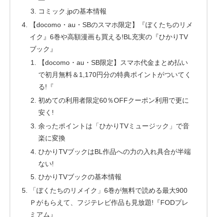
コミック.jpの基本情報
【docomo・au・SBのスマホ限定】『ぼくたちのリメ
イク』6巻や高額漫画も買える!BL充実の『ひかりTV
ブック』
【docomo・au・SB限定】スマホ代金まとめ払い
で初月無料＆1,170円分の特典ポイントがついてく
る!『
初めての利用者限定60％OFFクーポン利用で更に
安く!
余ったポイントは「ひかりTVミュージック」で音
楽に変換
ひかりTVブックはBL作品への力の入れ具合が半端
ない!
ひかりTVブックの基本情報
「ぼくたちのリメイク」6巻が無料で読める最大900
Ｐがもらえて、フジテレビ作品も見放題!『FODプレ
ミアム』