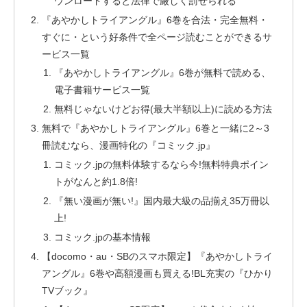
ウンロードすると法律で厳しく罰せられる
『あやかしトライアングル』6巻を合法・完全無料・
すぐに・という好条件で全ページ読むことができるサ
ービス一覧
『あやかしトライアングル』6巻が無料で読める、
電子書籍サービス一覧
無料じゃないけどお得(最大半額以上)に読める方法
無料で『あやかしトライアングル』6巻と一緒に2～3
冊読むなら、漫画特化の『コミック.jp』
コミック.jpの無料体験するなら今!無料特典ポイン
トがなんと約1.8倍!
『無い漫画が無い!』国内最大級の品揃え35万冊以
上!
コミック.jpの基本情報
【docomo・au・SBのスマホ限定】『あやかしトライ
アングル』6巻や高額漫画も買える!BL充実の『ひかり
TVブック』