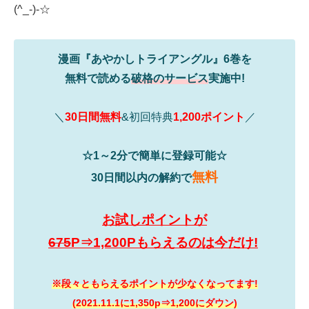
(^_-)-☆
漫画『あやかしトライアングル』6巻を
無料で読める
破格のサービス
実施中!
＼
30日間無料
&初回特典
1,200ポイント
／
☆1～2分で簡単に登録可能☆
無料
30日間以内の解約で
お試しポイントが
675
P⇒1,200Pもらえるのは今だけ!
※段々ともらえるポイントが少なくなってます!
(2021.11.1に1,350p⇒1,200にダウン)