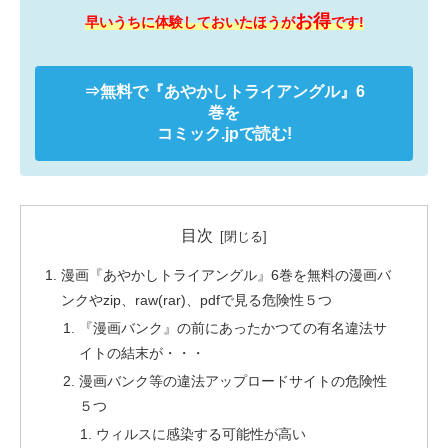
お得
早いうちに体験しておいたほうが
です!
⇒無料で
『あやかしトライアングル』
6
巻を
コミック.jpで読む!
目次
漫画『あやかしトライアングル』6巻を無料の漫画バ
ンクやzip、raw(rar)、pdfで見る危険性５つ
『漫画バンク』の前にあったかつての有名違法サ
イトの結末が・・・
漫画バンク等の違法アップロードサイトの危険性
５つ
ウィルスに感染する可能性が高い