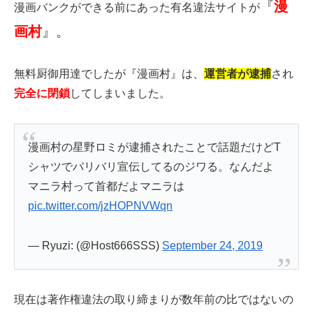
『
漫
漫画バンクができる前にあった有名違法サイトが
画村
』。
無料厨御用達でしたが『漫画村』は、
運営者が逮捕
され
完全に閉鎖
してしまいました。
漫画村の星野ロミが逮捕されたことで話題だけどT
シャツでバリバリ宣伝してるのジワる。なんだよ
マニラ村って首都だよマニラは
pic.twitter.com/jzHOPNVWqn
— Ryuzi: (@Host666SSS)
September 24, 2019
現在は著作権違法の取り締まりが数年前の比ではないの