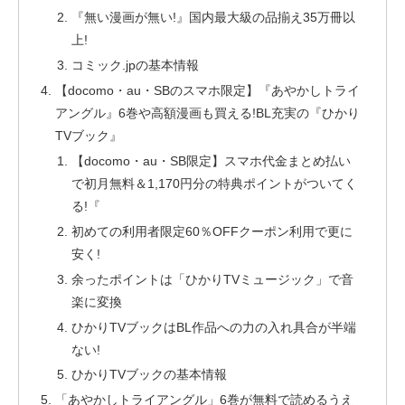
『無い漫画が無い!』国内最大級の品揃え35万冊以
上!
コミック.jpの基本情報
【docomo・au・SBのスマホ限定】『あやかしトライ
アングル』6巻や高額漫画も買える!BL充実の『ひかり
TVブック』
【docomo・au・SB限定】スマホ代金まとめ払い
で初月無料＆1,170円分の特典ポイントがついてく
る!『
初めての利用者限定60％OFFクーポン利用で更に
安く!
余ったポイントは「ひかりTVミュージック」で音
楽に変換
ひかりTVブックはBL作品への力の入れ具合が半端
ない!
ひかりTVブックの基本情報
「あやかしトライアングル」6巻が無料で読めるうえ