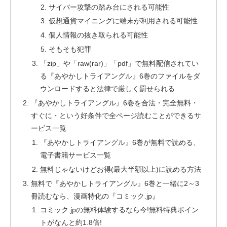
サイバー攻撃の踏み台にされる可能性
仮想通貨マイニングに端末が利用される可能性
個人情報の抜き取られる可能性
そもそも犯罪
「zip」や「raw(rar)」「pdf」で無料配信されてい
る『あやかしトライアングル』6巻のファイルをダ
ウンロードすると法律で厳しく罰せられる
『あやかしトライアングル』6巻を合法・完全無料・
すぐに・という好条件で全ページ読むことができるサ
ービス一覧
『あやかしトライアングル』6巻が無料で読める、
電子書籍サービス一覧
無料じゃないけどお得(最大半額以上)に読める方法
無料で『あやかしトライアングル』6巻と一緒に2～3
冊読むなら、漫画特化の『コミック.jp』
コミック.jpの無料体験するなら今!無料特典ポイン
トがなんと約1.8倍!